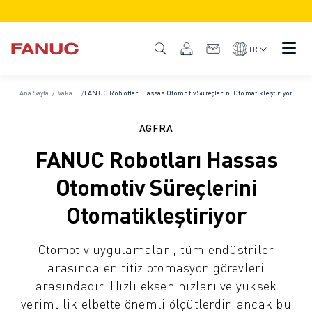
ÜRÜNLER
ÜRÜNE GENEL BAKIŞ
TR
CNC VE SÜRÜCÜLER
CNC BULUCU
Ana Sayfa
/
Vaka Çalışmaları
/
FANUC Robotları Hassas Otomotiv Süreçlerini Otomatikleştiriyor
CNC SISTEMLERI
SÜRÜCÜLER
AGFRA
I/O SISTEMI
FANUC Robotları Hassas
CNC FONKSIYONLARI/SEÇENEKLERI
ÖZELLEŞTIRME
Otomotiv Süreçlerini
SİMÜLASYON - DIJITAL İKIZ ÇÖZÜMLERI
Otomatikleştiriyor
CNC SÜRDÜRÜLEBILIRLIK
EĞITIM AMAÇLI CNC ÜRÜNLERI
Otomotiv uygulamaları, tüm endüstriler
RETROFIT ÇÖZÜMLERI
arasında en titiz otomasyon görevleri
GELIŞMIŞ CNC MODELLERI
arasındadır. Hızlı eksen hızları ve yüksek
ROBOTLAR
verimlilik elbette önemli ölçütlerdir, ancak bu
ROBOT BULUCU