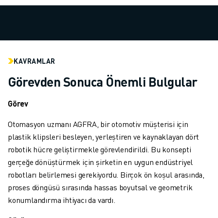
MALZEME TAŞIMA
BOYAMA
PALETLEME
PUNTA KAYNAĞI
GÖRSEL DENETIM
KAVRAMLAR
TEL EROZYON
Görevden Sonuca Önemli Bulgular
VAKA ÇALIŞMALARI
MÜŞTERI HIZMETLERI
Görev
MÜŞTERI HIZMETLERI
FANUC PLANS
Otomasyon uzmanı AGFRA, bir otomotiv müşterisi için
SAHA VE BAKIM
plastik klipsleri besleyen, yerleştiren ve kaynaklayan dört
UZAKTAN TEKNIK DESTEK
robotik hücre geliştirmekle görevlendirildi. Bu konsepti
YEDEK PARÇALAR
gerçeğe dönüştürmek için şirketin en uygun endüstriyel
YENILEME
robotları belirlemesi gerekiyordu. Birçok ön koşul arasında,
DIJITAL SERVIS ARAÇLARI
proses döngüsü sırasında hassas boyutsal ve geometrik
İNDIRME MERKEZI » MYFANUC
konumlandırma ihtiyacı da vardı.
EĞITIM VE ÖĞRETIM