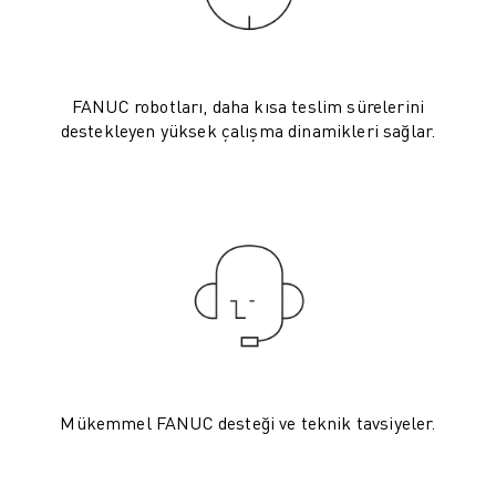
ELEKTRIKLI ARAÇLAR
ELEKTRONIK
YIYECEK VE IÇECEK
FANUC robotları, daha kısa teslim sürelerini
MEDIKAL
destekleyen yüksek çalışma dinamikleri sağlar.
PLASTIK
DEPOLAMA, LOJISTIK, SEVKIYAT
UYGULAMALAR
TÜM UYGULAMALAR
5 EKSEN IŞLEME
ARK KAYNAĞI
BIRLEŞTIRME
CNC TAŞLAMA
CNC FREZELEME
CNC TORNA
Mükemmel FANUC desteği ve teknik tavsiyeler.
YÜKSEK HIZLI DELME VE KILAVUZ ÇEKME
ENJEKSIYON
MAKINE BESLEME