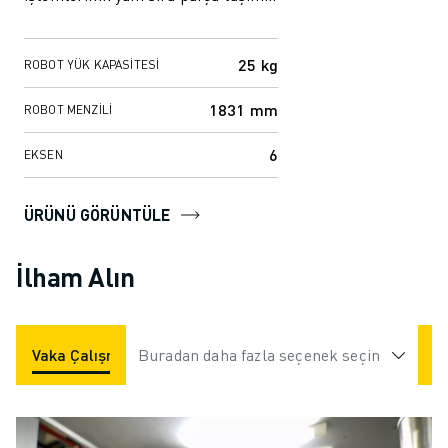
ve konumlandırma işlemleri için
idealdir....
25 kg
ROBOT YÜK KAPASITESI
1831 mm
ROBOT MENZILI
6
EKSEN
ÜRÜNÜ GÖRÜNTÜLE
İlham Alın
Vaka Çalışmaları
Buradan daha fazla seçenek seçin
Uygulamalar
Endüstriler