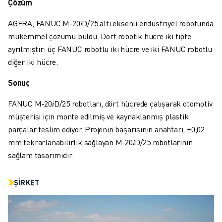
Çözüm
FANUC AKADEMI
ENDÜSTRILER IÇIN ÇÖZÜMLER
AGFRA, FANUC M-20𝑖D/25 altı eksenli endüstriyel robotunda
EĞITIM IÇIN ÇÖZÜMLER
mükemmel çözümü buldu. Dört robotik hücre iki tipte
WORLDSKILLS & GENÇ YETENEKLER
ayrılmıştır: üç FANUC robotlu iki hücre ve iki FANUC robotlu
HABERLER & MEDYA
diğer iki hücre.
HABERLER & MEDYA
ETKINLIKLER
Sonuç
EĞITIM ETKINLIKLERI
FANUC M-20𝑖D/25 robotları, dört hücrede çalışarak otomotiv
FANUC HAKKINDA
müşterisi için monte edilmiş ve kaynaklanmış plastik
FANUC HAKKINDA
parçalar teslim ediyor. Projenin başarısının anahtarı, ±0,02
AVRUPA'DA FANUC
mm tekrarlanabilirlik sağlayan M-20𝑖D/25 robotlarının
LOKASYONLARIMIZ
sağlam tasarımıdır.
SÜRDÜRÜLEBILIRLIK
KARIYER
ŞIRKET
FANUC ILE GELECEĞINIZI ŞEKILLENDIRIN
BIZE KATILIN » KARIYER PORTALI
İLETIŞIM