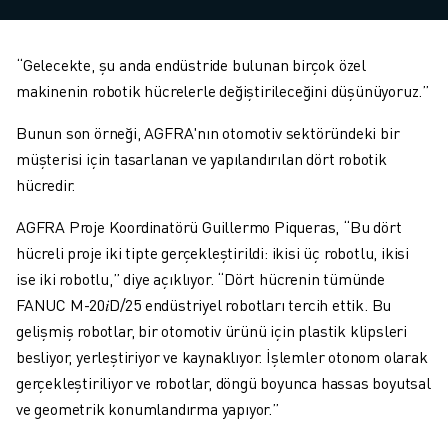
“Gelecekte, şu anda endüstride bulunan birçok özel
makinenin robotik hücrelerle değiştirileceğini düşünüyoruz.”
Bunun son örneği, AGFRA'nın otomotiv sektöründeki bir
müşterisi için tasarlanan ve yapılandırılan dört robotik
hücredir.
AGFRA Proje Koordinatörü Guillermo Piqueras, “Bu dört
hücreli proje iki tipte gerçekleştirildi: ikisi üç robotlu, ikisi
ise iki robotlu,” diye açıklıyor. “Dört hücrenin tümünde
FANUC M-20𝑖D/25 endüstriyel robotları tercih ettik. Bu
gelişmiş robotlar, bir otomotiv ürünü için plastik klipsleri
besliyor, yerleştiriyor ve kaynaklıyor. İşlemler otonom olarak
gerçekleştiriliyor ve robotlar, döngü boyunca hassas boyutsal
ve geometrik konumlandırma yapıyor.”