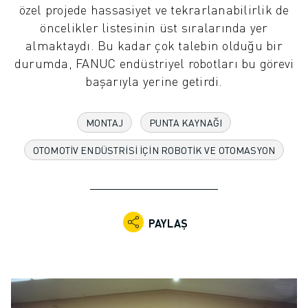
özel projede hassasiyet ve tekrarlanabilirlik de
ENDÜSTRIYEL ROBOTLAR
öncelikler listesinin üst sıralarında yer
İŞBIRLIKÇI ROBOTLAR
almaktaydı. Bu kadar çok talebin olduğu bir
ROBOT YELPAZESI
durumda, FANUC endüstriyel robotları bu görevi
ROBOT KONTROLÖRLERI
başarıyla yerine getirdi.
ROBOT AKSESUARLARI
ROBOT YAZILIMI
SIMÜLASYON YAZILIMI
MONTAJ
PUNTA KAYNAĞI
EĞITIM AMAÇLI ROBOTIK ÜRÜNLERI
OTOMOTIV ENDÜSTRISI IÇIN ROBOTIK VE OTOMASYON
ROBOT OTOMASYONU
ARK KAYNAK ROBOTLARI
EKLEMLI ROBOTLAR
ARC MATE SERISI
PAYLAŞ
M-900 SERISI
DELTA ROBOTLAR
GIDA VE TEMIZ ODA ROBOTLARI
BOYA ROBOTLARI
PALETLEME ROBOTLARI