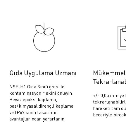
ROBOSHOT ÖNLEYICI BAKIM
ROBOSHOT TOPLAM SAHIP OLMA MALIYETI
TEL EROZYON MAKINELERI
ROBOCUT TEL EROZYON MAKINELERI
ROBOCUT DONANIM
ROBOCUT YAZILIMI
ROBOCUT ÖNLEYICI BAKIM
ROBOCUT SÜRDÜRÜLEBILIRLIK
IIOT ÇÖZÜMLERI
AKILLI FABRIKA ÇÖZÜMLERI
Gıda Uygulama Uzmanı
Mükemmel
ÜRETIM VERIMLILIĞINI ARTIRMAK IÇIN AKILLI FABRIKA ÇÖZÜMLERI (
Tekrarlanabil
ÜRÜN KAYDI » FANUC PORTAL
NSF-H1 Gıda Sınıfı gres ile
VAKA ÇALIŞMALARI
kontaminasyon riskini önleyin.
+/- 0,05 mm'ye ka
Beyaz epoksi kaplama,
ÇÖZÜMLER
tekrarlanabilirlik
pas/kimyasal dirençli kaplama
ENDÜSTRILER
hareketi tam olar
ve IP67 sınıfı tasarımın
beceriyle birçok k
TÜM SEKTÖRLER
avantajlarından yararlanın.
HAVACILIK
OTOMOTIV