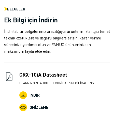
MALZEME TAŞIMA
BELGELER
BOYAMA
PALETLEME
Ek Bilgi için İndirin
PUNTA KAYNAĞI
GÖRSEL DENETIM
İndirilebilir belgelerimiz aracılığıyla ürünlerimizle ilgili temel
TEL EROZYON
teknik özelliklere ve değerli bilgilere erişin, karar verme
VAKA ÇALIŞMALARI
sürecinize yardımcı olun ve FANUC ürünlerinizden
MÜŞTERI HIZMETLERI
maksimum fayda elde edin.
MÜŞTERI HIZMETLERI
FANUC PLANS
SAHA VE BAKIM
CRX-10𝑖A Datasheet
UZAKTAN TEKNIK DESTEK
YEDEK PARÇALAR
LEARN MORE ABOUT TECHNICAL SPECIFICATIONS
YENILEME
İNDIR
DIJITAL SERVIS ARAÇLARI
İNDIRME MERKEZI » MYFANUC
ÖNIZLEME
EĞITIM VE ÖĞRETIM