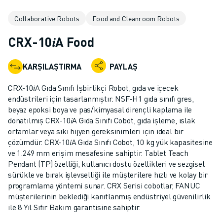
ENDÜSTRIYEL ROBOTLAR
Collaborative Robots
Food and Cleanroom Robots
İŞBIRLIKÇI ROBOTLAR
ROBOT YELPAZESI
CRX-10𝑖A Food
ROBOT KONTROLÖRLERI
ROBOT AKSESUARLARI
KARŞILAŞTIRMA
PAYLAŞ
ROBOT YAZILIMI
SIMÜLASYON YAZILIMI
CRX-10𝑖A Gıda Sınıfı İşbirlikçi Robot, gıda ve içecek
EĞITIM AMAÇLI ROBOTIK ÜRÜNLERI
endüstrileri için tasarlanmıştır. NSF-H1 gıda sınıfı gres,
ROBOT OTOMASYONU
beyaz epoksi boya ve pas/kimyasal dirençli kaplama ile
donatılmış CRX-10𝑖A Gıda Sınıfı Cobot, gıda işleme, ıslak
ARK KAYNAK ROBOTLARI
ortamlar veya sıkı hijyen gereksinimleri için ideal bir
EKLEMLI ROBOTLAR
çözümdür. CRX-10𝑖A Gıda Sınıfı Cobot, 10 kg yük kapasitesine
ARC MATE SERISI
ve 1.249 mm erişim mesafesine sahiptir. Tablet Teach
M-900 SERISI
Pendant (TP) özelliği, kullanıcı dostu özellikleri ve sezgisel
DELTA ROBOTLAR
sürükle ve bırak işlevselliği ile müşterilere hızlı ve kolay bir
programlama yöntemi sunar. CRX Serisi cobotlar, FANUC
GIDA VE TEMIZ ODA ROBOTLARI
müşterilerinin beklediği kanıtlanmış endüstriyel güvenilirlik
BOYA ROBOTLARI
ile 8 Yıl Sıfır Bakım garantisine sahiptir.
PALETLEME ROBOTLARI