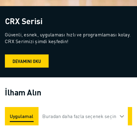
CRX Serisi
Güvenli, esnek, uygulaması hızlı ve programlaması kolay. 
CRX Serimizi şimdi keşfedin!
DEVAMINI OKU
İlham Alın
Uygulamalar
Buradan daha fazla seçenek seçin
Endüstriler