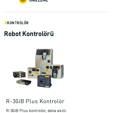
İLETIŞIM
LOKASYONLAR
KÜNYE
KONTROLÖR
Robot Kontrolörü
R-30𝑖B Plus Kontrolör
R-30𝑖B Plus kontrolör, daha akıllı