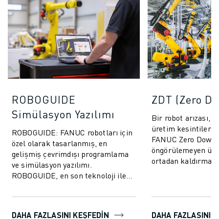
ROBOGUIDE
ZDT (Zero D
Simülasyon Yazılımı
Bir robot arızası, 
üretim kesintilerine
ROBOGUIDE: FANUC robotları için
FANUC Zero Down 
özel olarak tasarlanmış, en
öngörülemeyen üre
gelişmiş çevrimdışı programlama
ortadan kaldırmak
ve simülasyon yazılımı.
performansını artı
ROBOGUIDE, en son teknoloji ile
tasarlanm...
kullanıcılara robotları 3D olarak
kolayca oluştur...
DAHA FAZLASINI KEŞFEDİN
DAHA FAZLASINI K