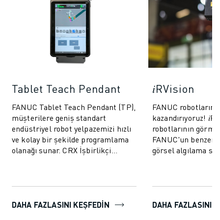
Tablet Teach Pendant
𝑖RVision
FANUC Tablet Teach Pendant (TP),
FANUC robotlarına
müşterilere geniş standart
kazandırıyoruz! 𝑖R
endüstriyel robot yelpazemizi hızlı
robotlarının görme
ve kolay bir şekilde programlama
FANUC'un benzersi
olanağı sunar. CRX İşbirlikçi
görsel algılama sis
robotlarımızla aynı kullanıcı dostu
üretimi daha hızlı, 
öz...
da...
DAHA FAZLASINI KEŞFEDIN
DAHA FAZLASINI K