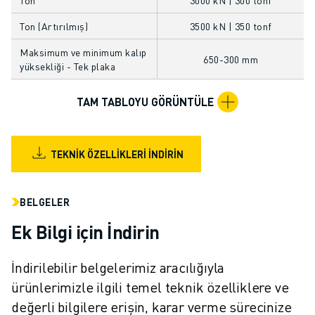
FANUC AKADEMI
ENDÜSTRILER IÇIN ÇÖZÜMLER
Ton (Artırılmış)
3500 kN | 350 tonf
EĞITIM IÇIN ÇÖZÜMLER
Maksimum ve minimum kalıp
650-300 mm
WORLDSKILLS & GENÇ YETENEKLER
yüksekliği - Tek plaka
HABERLER & MEDYA
HABERLER & MEDYA
TAM TABLOYU GÖRÜNTÜLE
ETKINLIKLER
EĞITIM ETKINLIKLERI
FANUC HAKKINDA
TEKNIK ÖZELLIKLERI İNDIRIN
FANUC HAKKINDA
AVRUPA'DA FANUC
BELGELER
LOKASYONLARIMIZ
SÜRDÜRÜLEBILIRLIK
Ek Bilgi için İndirin
KARIYER
FANUC ILE GELECEĞINIZI ŞEKILLENDIRIN
İndirilebilir belgelerimiz aracılığıyla
BIZE KATILIN » KARIYER PORTALI
ürünlerimizle ilgili temel teknik özelliklere ve
İLETIŞIM
değerli bilgilere erişin, karar verme sürecinize