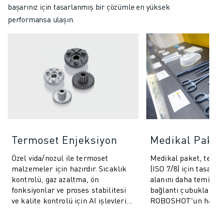
başarınız için tasarlanmış bir çözümle en yüksek
performansa ulaşın.
Termoset Enjeksiyon
Medikal Pak
Özel vida/nozul ile termoset
Medikal paket, tem
malzemeler için hazırdır. Sıcaklık
(ISO 7/8) için tasar
kontrolü, gaz azaltma, ön
alanını daha temiz 
fonksiyonlar ve proses stabilitesi
bağlantı çubukları i
ve kalite kontrolü için AI işlevleri
ROBOSHOT'un hass
içerir.
kontrolü, kalite güv