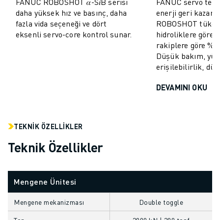
FANUC ROBOSHOT 𝛼-S𝑖B serisi
FANUC servo tekno
MALZEME TAŞIMA
daha yüksek hız ve basınç, daha
enerji geri kazan
BOYAMA
fazla vida seçeneği ve dört
ROBOSHOT tüketi
PALETLEME
eksenli servo-core kontrol sunar.
hidroliklere göre
rakiplere göre %10
PUNTA KAYNAĞI
Düşük bakım, yü
GÖRSEL DENETIM
erişilebilirlik, dü
TEL EROZYON
VAKA ÇALIŞMALARI
DEVAMINI OKU
MÜŞTERI HIZMETLERI
MÜŞTERI HIZMETLERI
FANUC PLANS
TEKNIK ÖZELLIKLER
SAHA VE BAKIM
Teknik Özellikler
UZAKTAN TEKNIK DESTEK
YEDEK PARÇALAR
YENILEME
Mengene Ünitesi
DIJITAL SERVIS ARAÇLARI
İNDIRME MERKEZI » MYFANUC
Mengene mekanizması
Double toggle
EĞITIM VE ÖĞRETIM
Ton
3000 kN | 300 tonf