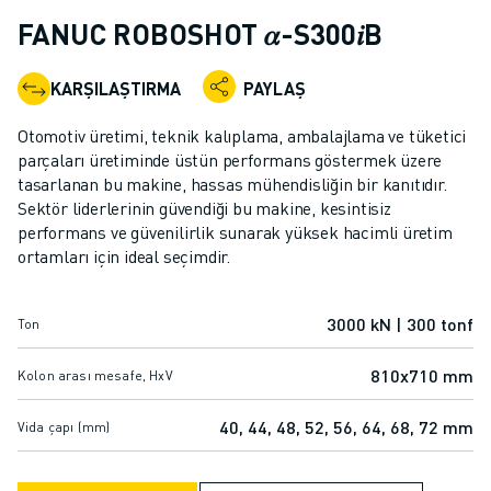
ENDÜSTRIYEL ROBOTLAR
FANUC ROBOSHOT 𝛼-S300𝑖B
İŞBIRLIKÇI ROBOTLAR
ROBOT YELPAZESI
KARŞILAŞTIRMA
PAYLAŞ
ROBOT KONTROLÖRLERI
ROBOT AKSESUARLARI
Otomotiv üretimi, teknik kalıplama, ambalajlama ve tüketici
ROBOT YAZILIMI
parçaları üretiminde üstün performans göstermek üzere
tasarlanan bu makine, hassas mühendisliğin bir kanıtıdır.
SIMÜLASYON YAZILIMI
Sektör liderlerinin güvendiği bu makine, kesintisiz
EĞITIM AMAÇLI ROBOTIK ÜRÜNLERI
performans ve güvenilirlik sunarak yüksek hacimli üretim
ROBOT OTOMASYONU
ortamları için ideal seçimdir.
ARK KAYNAK ROBOTLARI
EKLEMLI ROBOTLAR
3000 kN | 300 tonf
Ton
ARC MATE SERISI
M-900 SERISI
810x710 mm
Kolon arası mesafe, HxV
DELTA ROBOTLAR
GIDA VE TEMIZ ODA ROBOTLARI
40, 44, 48, 52, 56, 64, 68, 72 mm
Vida çapı (mm)
BOYA ROBOTLARI
PALETLEME ROBOTLARI