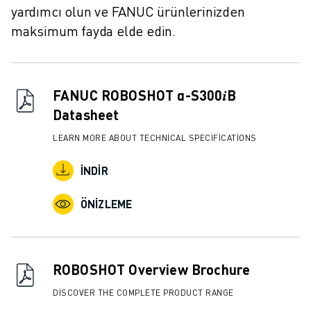
İLETIŞIM
yardımcı olun ve FANUC ürünlerinizden
LOKASYONLAR
maksimum fayda elde edin.
KÜNYE
FANUC ROBOSHOT α-S300𝑖B
Datasheet
LEARN MORE ABOUT TECHNICAL SPECIFICATIONS
İNDIR
ÖNIZLEME
ROBOSHOT Overview Brochure
DISCOVER THE COMPLETE PRODUCT RANGE