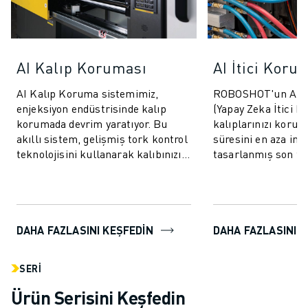
AI Kalıp Koruması
AI İtici Koru
AI Kalıp Koruma sistemimiz,
ROBOSHOT'un AI İt
enjeksiyon endüstrisinde kalıp
(Yapay Zeka İtici K
korumada devrim yaratıyor. Bu
kalıplarınızı korum
akıllı sistem, gelişmiş tork kontrol
süresini en aza ind
teknolojisini kullanarak kalıbınızı
tasarlanmış son tek
hem kapanma hem de açılma
sistemdir. Bu yenili
döngüleri...
ileri ve g...
DAHA FAZLASINI KEŞFEDİN
DAHA FAZLASINI K
SERI
Ürün Serisini Keşfedin