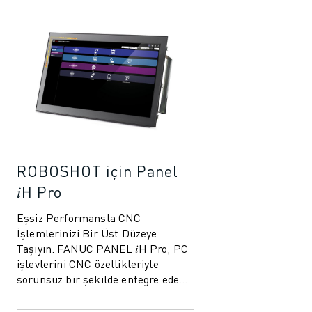
ROBOSHOT için Panel
𝑖H Pro
Eşsiz Performansla CNC
İşlemlerinizi Bir Üst Düzeye
Taşıyın. FANUC PANEL 𝑖H Pro, PC
işlevlerini CNC özellikleriyle
sorunsuz bir şekilde entegre eden,
üretim işlemleriniz için eşsiz
performans ve es...