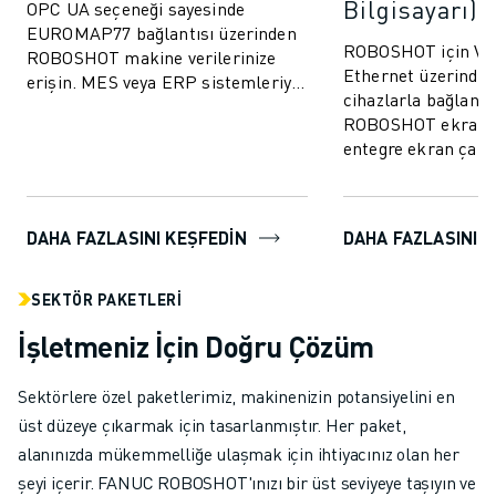
Bilgisayarı)
OPC UA seçeneği sayesinde
EUROMAP77 bağlantısı üzerinden
ROBOSHOT için VNC
ROBOSHOT makine verilerinize
Ethernet üzerinden
erişin. MES veya ERP sistemleriyle
cihazlarla bağlantı
kalite izleme verilerinin ve
ROBOSHOT ekran 
kalıplama parame...
entegre ekran çalı
kolaylaştırın.
DAHA FAZLASINI KEŞFEDIN
DAHA FAZLASINI 
SEKTÖR PAKETLERI
İşletmeniz İçin Doğru Çözüm
Sektörlere özel paketlerimiz, makinenizin potansiyelini en
üst düzeye çıkarmak için tasarlanmıştır. Her paket,
alanınızda mükemmelliğe ulaşmak için ihtiyacınız olan her
şeyi içerir. FANUC ROBOSHOT'ınızı bir üst seviyeye taşıyın ve