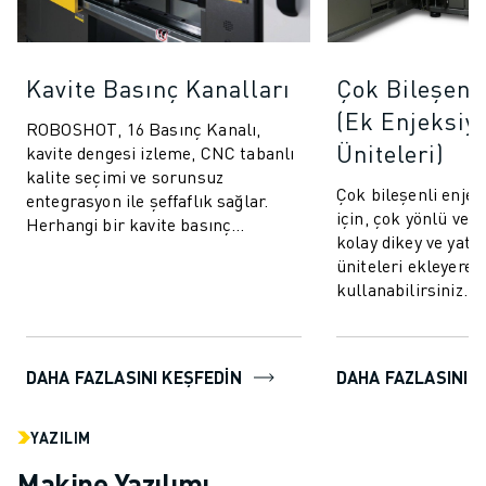
Kavite Basınç Kanalları
Çok Bileşenl
(Ek Enjeksiy
ROBOSHOT, 16 Basınç Kanalı,
Üniteleri)
kavite dengesi izleme, CNC tabanlı
kalite seçimi ve sorunsuz
Çok bileşenli enje
entegrasyon ile şeffaflık sağlar.
için, çok yönlü ve 
Herhangi bir kavite basınç
kolay dikey ve yata
sistemiyle iletişim kurun ve
üniteleri ekleyer
bağlanın.
kullanabilirsiniz. 
kalıplama tekniği, 
bileşen...
DAHA FAZLASINI KEŞFEDIN
DAHA FAZLASINI K
YAZILIM
Makine Yazılımı