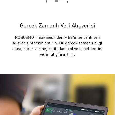
ELEKTRIKLI ARAÇLAR
ELEKTRONIK
YIYECEK VE IÇECEK
Gerçek Zamanlı Veri Alışverişi
MEDIKAL
PLASTIK
ROBOSHOT makinesinden MES'inize canlı veri
DEPOLAMA, LOJISTIK, SEVKIYAT
alışverişini etkinleştirin. Bu gerçek zamanlı bilgi
UYGULAMALAR
akışı, karar verme, kalite kontrol ve genel üretim
TÜM UYGULAMALAR
verimliliğini artırır.
5 EKSEN IŞLEME
ARK KAYNAĞI
BIRLEŞTIRME
CNC TAŞLAMA
CNC FREZELEME
CNC TORNA
YÜKSEK HIZLI DELME VE KILAVUZ ÇEKME
ENJEKSIYON
MAKINE BESLEME