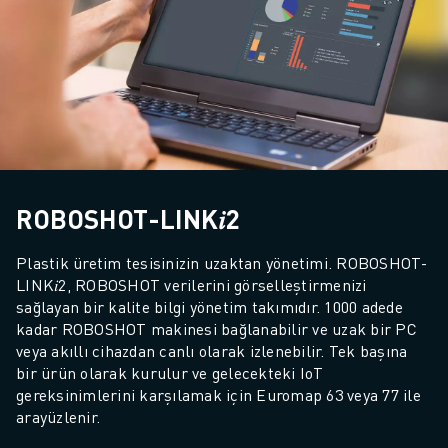
MALZEME TAŞIMA
BOYAMA
PALETLEME
PUNTA KAYNAĞI
GÖRSEL DENETIM
TEL EROZYON
VAKA ÇALIŞMALARI
MÜŞTERI HIZMETLERI
ROBOSHOT-LINK𝑖2
MÜŞTERI HIZMETLERI
FANUC PLANS
Plastik üretim tesisinizin uzaktan yönetimi. ROBOSHOT-
SAHA VE BAKIM
LINK𝑖2, ROBOSHOT verilerini görselleştirmenizi 
UZAKTAN TEKNIK DESTEK
sağlayan bir kalite bilgi yönetim takımıdır. 1000 adede 
YEDEK PARÇALAR
kadar ROBOSHOT makinesi bağlanabilir ve uzak bir PC 
veya akıllı cihazdan canlı olarak izlenebilir. Tek başına 
YENILEME
bir ürün olarak kurulur ve gelecekteki IoT 
DIJITAL SERVIS ARAÇLARI
gereksinimlerini karşılamak için Euromap 63 veya 77 ile 
İNDIRME MERKEZI » MYFANUC
arayüzlenir.
EĞITIM VE ÖĞRETIM