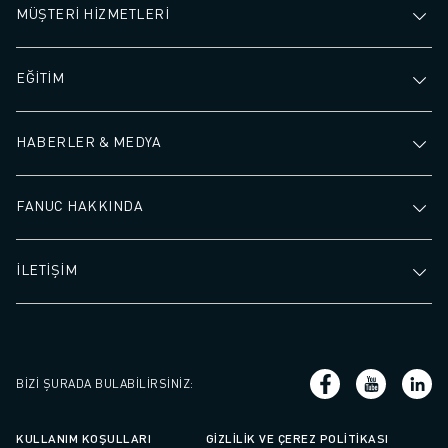
İLETIŞIM
MÜŞTERİ HİZMETLERİ
LOKASYONLAR
KÜNYE
EĞİTİM
HABERLER & MEDYA
FANUC HAKKINDA
İLETİŞİM
BIZI ŞURADA BULABILIRSINIZ
:
KULLANIM KOŞULLARI
GIZLILIK VE ÇEREZ POLITIKASI