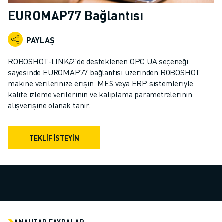
ENDÜSTRIYEL ROBOTLAR
EUROMAP77 Bağlantısı
İŞBIRLIKÇI ROBOTLAR
ROBOT YELPAZESI
PAYLAŞ
ROBOT KONTROLÖRLERI
ROBOT AKSESUARLARI
ROBOSHOT-LINK𝑖2'de desteklenen OPC UA seçeneği
ROBOT YAZILIMI
sayesinde EUROMAP77 bağlantısı üzerinden ROBOSHOT
makine verilerinize erişin. MES veya ERP sistemleriyle
SIMÜLASYON YAZILIMI
kalite izleme verilerinin ve kalıplama parametrelerinin
EĞITIM AMAÇLI ROBOTIK ÜRÜNLERI
alışverişine olanak tanır.
ROBOT OTOMASYONU
ARK KAYNAK ROBOTLARI
EKLEMLI ROBOTLAR
TEKLIF İSTEYIN
ARC MATE SERISI
M-900 SERISI
DELTA ROBOTLAR
GIDA VE TEMIZ ODA ROBOTLARI
BOYA ROBOTLARI
PALETLEME ROBOTLARI
ANAHTAR FAYDALAR