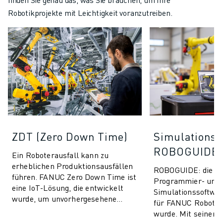
Robotikprojekte mit Leichtigkeit voranzutreiben.
ZDT (Zero Down Time)
Simulationss
ROBOGUIDE
Ein Roboterausfall kann zu
erheblichen Produktionsausfällen
ROBOGUIDE: die ult
führen. FANUC Zero Down Time ist
Programmier- und
eine IoT-Lösung, die entwickelt
Simulationssoftware
wurde, um unvorhergesehene
für FANUC Roboter
Produktionsausfälle zu vermeiden
wurde. Mit seiner i
und die Leis...