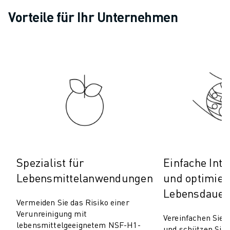
PRODUKTREGISTRIERUNG » FANUC PORTAL
Vorteile für Ihr Unternehmen
FALLBEISPIELE
LÖSUNGEN
BRANCHEN
ALLE BRANCHEN
LUFT- UND RAUMFAHRT
AUTOMOBIL
ELEKTRISCHE FAHRZEUGE
ELEKTRONIK
LEBENSMITTEL UND GETRÄNKE
MEDIZIN
KUNSTSTOFFE
Spezialist für
Einfache Inte
LAGERHALTUNG, LOGISTIK, POST & PAKET
APPLIKATIONEN
Lebensmittelanwendungen
und optimier
ALLE APPLIKATIONEN
Lebensdauer 
5-ACHS-BEARBEITUNG
Vermeiden Sie das Risiko einer
Verunreinigung mit
LICHTBOGENSCHWEISSEN
Vereinfachen Sie d
lebensmittelgeeignetem NSF-H1-
MONTAGE
und schützen Sie 