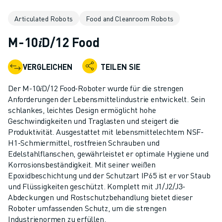
KOLLABORATIVE ROBOTER
Articulated Robots
Food and Cleanroom Robots
ROBOTERPALETTE
ROBOTER-STEUERUNGEN
M-10𝑖D/12 Food
ROBOTER-ZUBEHÖR
ROBOTER-SOFTWARE
VERGLEICHEN
TEILEN SIE
SIMULATIONSSOFTWARE
ROBOTIK-PRODUKTE FÜR DEN BILDUNGSBEREICH
Der M-10𝑖D/12 Food-Roboter wurde für die strengen
ROBOTER-AUTOMATISIERUNG
Anforderungen der Lebensmittelindustrie entwickelt. Sein
KOMPAKTE CNC-BEARBEITUNGSZENTREN
schlankes, leichtes Design ermöglicht hohe
Geschwindigkeiten und Traglasten und steigert die
ROBODRILL-FILTER
Produktivität. Ausgestattet mit lebensmittelechtem NSF-
ROBODRILL KOMPAKTE CNC-BEARBEITUNGSZENTREN
H1-Schmiermittel, rostfreien Schrauben und
ROBODRILL HARDWARE
Edelstahlflanschen, gewährleistet er optimale Hygiene und
ROBODRILL SOFTWARE
Korrosionsbeständigkeit. Mit seiner weißen
ROBODRILL VORBEUGENDE WARTUNG
Epoxidbeschichtung und der Schutzart IP65 ist er vor Staub
und Flüssigkeiten geschützt. Komplett mit J1/J2/J3-
ROBODRILL NACHHALTIGKEIT
Abdeckungen und Rostschutzbehandlung bietet dieser
ROBODRILL ROBOTER-PAKET
Roboter umfassenden Schutz, um die strengen
ROBODRILL BILDUNGSPAKET
Industrienormen zu erfüllen.