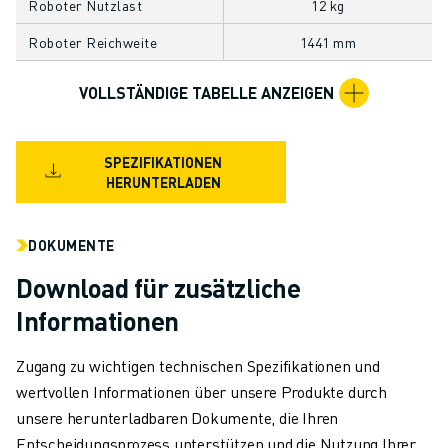
Roboter Nutzlast
12 kg
TECHNISCHE FERNUNTERSTÜTZUNG
ERSATZTEILE
Roboter Reichweite
1441 mm
WIEDERAUFBEREITUNG
VOLLSTÄNDIGE TABELLE ANZEIGEN
DIGITALE SERVICE TOOLS
E-STORE
DOWNLOAD CENTER » MYFANUC
SPEZIFIKATIONEN
TRAINING & AUSBILDUNG
HERUNTERLADEN
FANUC AKADEMIE
BRANCHEN-LÖSUNGEN
DOKUMENTE
LÖSUNGEN FÜR DIE AUSBILDUNG
WORLDSKILLS & YOUNG TALENTS
Download für zusätzliche
BILDUNGSVERANSTALTUNGEN
Informationen
NEWS & MEDIA
NEWS & MEDIA
Zugang zu wichtigen technischen Spezifikationen und
EVENTS
wertvollen Informationen über unsere Produkte durch
BILDUNGSVERANSTALTUNGEN
unsere herunterladbaren Dokumente, die Ihren
ÜBER FANUC
Entscheidungsprozess unterstützen und die Nutzung Ihrer