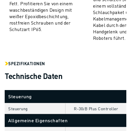
Fett. Profitieren Sie von einem
einem vollständig 
CNC-SCHLEIFEN
waschbeständigen Design mit
Schlauchpaket un
CNC-FRÄSEN
weißer Epoxidbeschichtung,
Kabelmanagement,
CNC-DREHEN
rostfreien Schrauben und der
Kabel durch den 
Schutzart IP65.
HOCHGESCHWINDIGKEITSBOHREN UND -GEWINDESCHNEIDEN
Handgelenk und d
SPRITZGUSS
Roboters führt.
MASCHINENBEDIENUNG
MATERIALHANDHABUNG
LACKIEREN
SPEZIFIKATIONEN
PALETTIEREN
Technische Daten
PUNKTSCHWEISSEN
VISION INSPEKTION
DRAHTERODIERMASCHINE
Steuerung
FALLBEISPIELE
KUNDENDIENST
Steuerung
R-30𝑖B Plus Controller
KUNDENBETREUUNG
Allgemeine Eigenschaften
FANUC PLANS
FIELD & WARTUNG