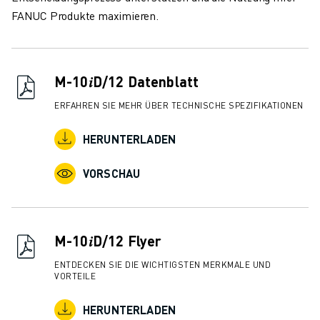
ÜBER FANUC
FANUC Produkte maximieren.
FANUC IN EUROPA
UNSERE STANDORTE
NACHHALTIGKEIT
M-10𝑖D/12 Datenblatt
KARRIERE
GESTALTEN SIE IHRE ZUKUNFT MIT FANUC
ERFAHREN SIE MEHR ÜBER TECHNISCHE SPEZIFIKATIONEN
JETZT BEWERBEN » KARRIEREPORTAL
KONTAKT
HERUNTERLADEN
KONTAKT
VORSCHAU
STANDORTE
IMPRESSUM
M-10𝑖D/12 Flyer
ENTDECKEN SIE DIE WICHTIGSTEN MERKMALE UND
VORTEILE
HERUNTERLADEN