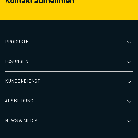
Kontakt aufnehmen
Produktionsprozess.
zu gewährleisten
minimieren, was 
höheren Durchsa
schnelleren Bear
führt.
PRODUKTE
LÖSUNGEN
KUNDENDIENST
AUSBILDUNG
NEWS & MEDIA