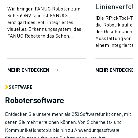
Linienverfol
Wir bringen FANUC Roboter zum
Sehen! 𝑖RVision ist FANUCs
𝑖Die RPickTool-Te
einzigartiges, voll integriertes
die Robotik auf ei
visuelles Erkennungssystem, das
der Geschicklichkei
FANUC Robotern das Sehen
Ausstattung von R
ermöglicht und die Produktion
einem integrierten
schneller, intellig...
Bildverarbeitungs
sie eine Art "Auge-
MEHR ENTDECKEN
MEHR ENTDECKEN
SOFTWARE
Robotersoftware
Entdecken Sie unsere mehr als 250 Softwarefunktionen, mit
denen Sie mehr erreichen können. Von Sicherheits- und
Kommunikationstools bis hin zu Anwendungssoftware
finden Sie genau das, was Sie brauchen, um Ihre