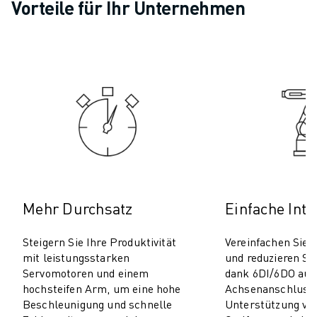
PRODUKTREGISTRIERUNG » FANUC PORTAL
Vorteile für Ihr Unternehmen
FALLBEISPIELE
LÖSUNGEN
BRANCHEN
ALLE BRANCHEN
LUFT- UND RAUMFAHRT
AUTOMOBIL
ELEKTRISCHE FAHRZEUGE
ELEKTRONIK
LEBENSMITTEL UND GETRÄNKE
MEDIZIN
KUNSTSTOFFE
Mehr Durchsatz
Einfache Inte
LAGERHALTUNG, LOGISTIK, POST & PAKET
APPLIKATIONEN
Steigern Sie Ihre Produktivität
Vereinfachen Sie d
mit leistungsstarken
und reduzieren Si
ALLE APPLIKATIONEN
Servomotoren und einem
dank 6DI/6DO auf
5-ACHS-BEARBEITUNG
hochsteifen Arm, um eine hohe
Achsenanschluss 
LICHTBOGENSCHWEISSEN
Beschleunigung und schnelle
Unterstützung vo
MONTAGE