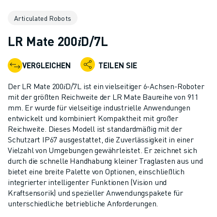
KOLLABORATIVE ROBOTER
Articulated Robots
ROBOTERPALETTE
ROBOTER-STEUERUNGEN
LR Mate 200𝑖D/7L
ROBOTER-ZUBEHÖR
ROBOTER-SOFTWARE
VERGLEICHEN
TEILEN SIE
SIMULATIONSSOFTWARE
ROBOTIK-PRODUKTE FÜR DEN BILDUNGSBEREICH
Der LR Mate 200𝑖D/7L ist ein vielseitiger 6-Achsen-Roboter
ROBOTER-AUTOMATISIERUNG
mit der größten Reichweite der LR Mate Baureihe von 911
KOMPAKTE CNC-BEARBEITUNGSZENTREN
mm. Er wurde für vielseitige industrielle Anwendungen
entwickelt und kombiniert Kompaktheit mit großer
ROBODRILL-FILTER
Reichweite. Dieses Modell ist standardmäßig mit der
ROBODRILL KOMPAKTE CNC-BEARBEITUNGSZENTREN
Schutzart IP67 ausgestattet, die Zuverlässigkeit in einer
ROBODRILL HARDWARE
Vielzahl von Umgebungen gewährleistet. Er zeichnet sich
ROBODRILL SOFTWARE
durch die schnelle Handhabung kleiner Traglasten aus und
ROBODRILL VORBEUGENDE WARTUNG
bietet eine breite Palette von Optionen, einschließlich
integrierter intelligenter Funktionen (Vision und
ROBODRILL NACHHALTIGKEIT
Kraftsensorik) und spezieller Anwendungspakete für
ROBODRILL ROBOTER-PAKET
unterschiedliche betriebliche Anforderungen.
ROBODRILL BILDUNGSPAKET