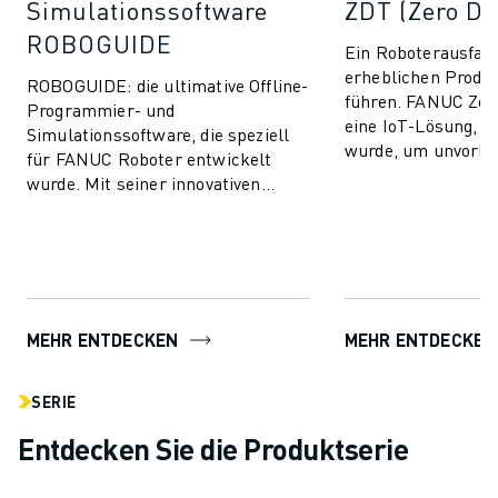
Simulationssoftware
ZDT (Zero D
ROBOGUIDE
Ein Roboterausfall
erheblichen Produk
ROBOGUIDE: die ultimative Offline-
führen. FANUC Zer
Programmier- und
eine IoT-Lösung, di
Simulationssoftware, die speziell
wurde, um unvorh
für FANUC Roboter entwickelt
Produktionsausfäll
wurde. Mit seiner innovativen
und die Leis...
Technologie ermöglicht
ROBOGUIDE den Anwendern die
mü...
MEHR ENTDECKEN
MEHR ENTDECKEN
SERIE
Entdecken Sie die Produktserie