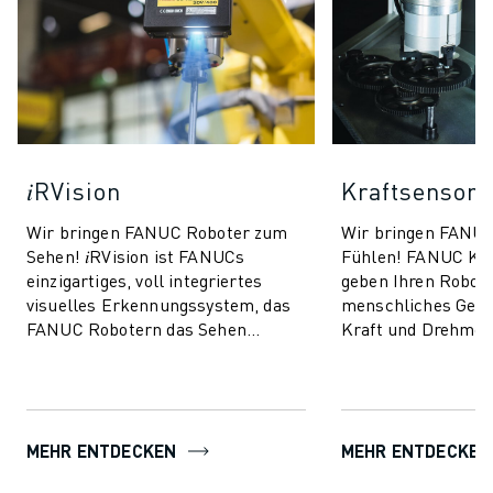
𝑖RVision
Kraftsensor
Wir bringen FANUC Roboter zum
Wir bringen FANU
Sehen! 𝑖RVision ist FANUCs
Fühlen! FANUC Kra
einzigartiges, voll integriertes
geben Ihren Robote
visuelles Erkennungssystem, das
menschliches Gefüh
FANUC Robotern das Sehen
Kraft und Drehmom
ermöglicht und die Produktion
Dimensionen messe
schneller, intellig...
Technologie verbess
MEHR ENTDECKEN
MEHR ENTDECKEN