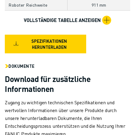
TECHNISCHE FERNUNTERSTÜTZUNG
Roboter Reichweite
911 mm
ERSATZTEILE
VOLLSTÄNDIGE TABELLE ANZEIGEN
WIEDERAUFBEREITUNG
DIGITALE SERVICE TOOLS
E-STORE
SPEZIFIKATIONEN
DOWNLOAD CENTER » MYFANUC
HERUNTERLADEN
TRAINING & AUSBILDUNG
FANUC AKADEMIE
DOKUMENTE
BRANCHEN-LÖSUNGEN
LÖSUNGEN FÜR DIE AUSBILDUNG
Download für zusätzliche
WORLDSKILLS & YOUNG TALENTS
Informationen
BILDUNGSVERANSTALTUNGEN
NEWS & MEDIA
Zugang zu wichtigen technischen Spezifikationen und
NEWS & MEDIA
wertvollen Informationen über unsere Produkte durch
EVENTS
unsere herunterladbaren Dokumente, die Ihren
BILDUNGSVERANSTALTUNGEN
Entscheidungsprozess unterstützen und die Nutzung Ihrer
ÜBER FANUC
FANUC Produkte maximieren.