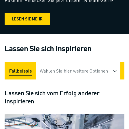
Paketen. Entdecken Sie jetzt unsere LR Mate-Serie!
LESEN SIE MEHR
Lassen Sie sich inspirieren
Fallbeispiele
Wählen Sie hier weitere Optionen
Anwendungen
Branchen
Lassen Sie sich vom Erfolg anderer
inspirieren