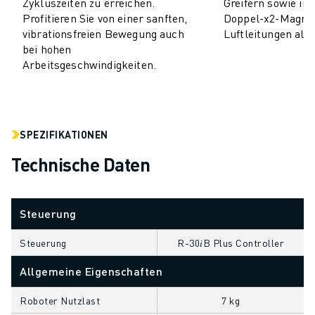
Zykluszeiten zu erreichen.
Greifern sowie int
CNC-SCHLEIFEN
Profitieren Sie von einer sanften,
Doppel-x2-Magnet
vibrationsfreien Bewegung auch
Luftleitungen als 
CNC-FRÄSEN
bei hohen
CNC-DREHEN
Arbeitsgeschwindigkeiten.
HOCHGESCHWINDIGKEITSBOHREN UND -GEWINDESCHNEIDEN
SPRITZGUSS
MASCHINENBEDIENUNG
MATERIALHANDHABUNG
SPEZIFIKATIONEN
LACKIEREN
Technische Daten
PALETTIEREN
PUNKTSCHWEISSEN
VISION INSPEKTION
Steuerung
DRAHTERODIERMASCHINE
FALLBEISPIELE
Steuerung
R-30𝑖B Plus Controller
KUNDENDIENST
Allgemeine Eigenschaften
KUNDENBETREUUNG
FANUC PLANS
Roboter Nutzlast
7 kg
FIELD & WARTUNG