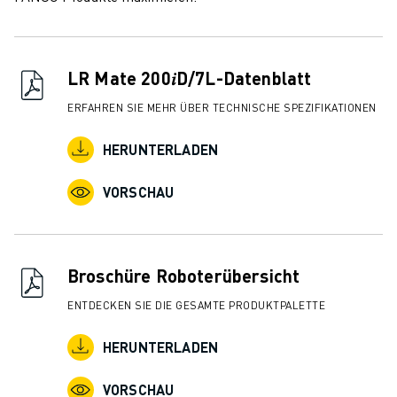
ÜBER FANUC
FANUC IN EUROPA
UNSERE STANDORTE
LR Mate 200𝑖D/7L-Datenblatt
NACHHALTIGKEIT
KARRIERE
ERFAHREN SIE MEHR ÜBER TECHNISCHE SPEZIFIKATIONEN
GESTALTEN SIE IHRE ZUKUNFT MIT FANUC
JETZT BEWERBEN » KARRIEREPORTAL
HERUNTERLADEN
KONTAKT
VORSCHAU
KONTAKT
STANDORTE
IMPRESSUM
Broschüre Roboterübersicht
ENTDECKEN SIE DIE GESAMTE PRODUKTPALETTE
HERUNTERLADEN
VORSCHAU