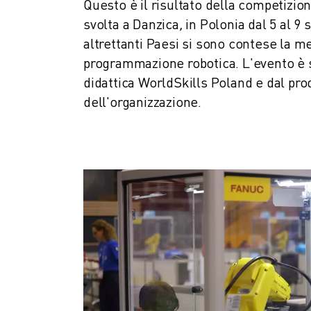
COSTO TOTALE DI PROPRIETÀ ROBOSHOT
Questo è il risultato della competizion
MACCHINE PER ELETTROEROSIONE A FILO
svolta a Danzica
,
in Polonia dal 5 al 9
ROBOCUT MACCHINE PER ELETTROEROSIONE A FILO
altrettanti Paesi si sono contese la me
ROBOCUT HARDWARE
programmazione robotica. L'evento è 
SOFTWARE ROBOCUT
didattica WorldSkills Poland e dal pro
MANUTENZIONE PREVENTIVA DI ROBOCUT
dell'organizzazione.
SOSTENIBILITÀ DI ROBOCUT
SOLUZIONI IIOT
SOLUZIONI PER FABBRICHE INTELLIGENTI
SOLUZIONI DI FABBRICA INTELLIGENTI PER AUMENTARE L'EFFICIEN
REGISTRAZIONE DEI PRODOTTI " PORTALE FANUC
CASI DI SUCCESSO
SOLUZIONI
SETTORI
TUTTI I SETTORI
AEROSPAZIALE
AUTOMOTIVE
VEICOLI ELETTRICI