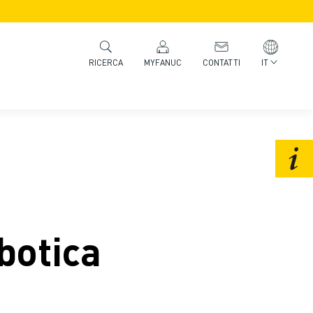
MYFANUC
CONTATTI
IT
RICERCA
obotica