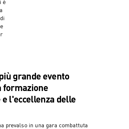
i è
da
di
ne
er
l più grande evento
a formazione
 e l'eccellenza delle
ha prevalso in una gara combattuta