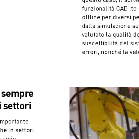
funzionalità CAD-to-
offline per diversi 
dalla simulazione su 
valutato la qualità d
suscettibilità del si
errori, nonché la ve
o sempre
 settori
 importante
he in settori
mercio