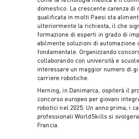
FANUC ACADEMY
domestico. La crescente carenza di
SOLUZIONI PER L’INDUSTRIA
qualificata in molti Paesi sta alimen
SOLUZIONI PER EDUCATION
ulteriormente la richiesta, il che sig
WORLDSKILLS E GIOVANI TALENTI
formazione di esperti in grado di i
NOTIZIE E MEDIA
abilmente soluzioni di automazione c
NOTIZIE E MEDIA
fondamentale. Organizzando concors
EVENTI
GIORNATE PORTE APERTE
collaborando con università e scuol
EVENTI FORMATIVI
interessare un maggior numero di gi
INFORMAZIONI SU FANUC
carriere robotiche.
INFORMAZIONI SU FANUC
Herning, in Danimarca, ospiterà il p
FANUC IN EUROPA
concorso europeo per giovani integra
LE NOSTRE SEDI
robotici nel 2025. Un anno prima, i c
SOSTENIBILITÀ
professionali WorldSkills si svolgera
CARRIERA
DAI FORMA AL TUO FUTURO CON FANUC
Francia.
UNISCITI A NOI " CAREER PORTAL