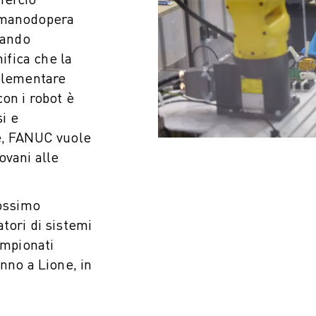
 manodopera
tando
nifica che la
mplementare
on i robot è
i e
e, FANUC vuole
ovani alle
rossimo
tori di sistemi
ampionati
nno a Lione, in