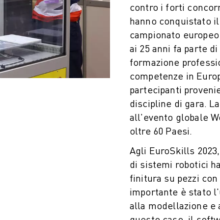
contro i forti conco
hanno conquistato il 
campionato europeo d
ai 25 anni fa parte d
formazione professio
competenze in Europa
partecipanti proveni
discipline di gara. L
all'evento globale W
oltre 60 Paesi.
Agli EuroSkills 2023, 
di sistemi robotici
finitura su pezzi co
importante è stato l
alla modellazione e a
questo caso, il so