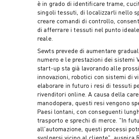
è in grado di identificare trame, cuci
FANUC ACADEMY
SOLUZIONI PER L’INDUSTRIA
singoli tessuti, di localizzarli nello s
SOLUZIONI PER EDUCATION
creare comandi di controllo, consen
WORLDSKILLS E GIOVANI TALENTI
di afferrare i tessuti nel punto ideal
NOTIZIE E MEDIA
reale.
NOTIZIE E MEDIA
Sewts prevede di aumentare gradual
EVENTI
numero e le prestazioni dei sistemi
GIORNATE PORTE APERTE
start-up sta già lavorando alle pros
EVENTI FORMATIVI
INFORMAZIONI SU FANUC
innovazioni, robotici con sistemi di v
INFORMAZIONI SU FANUC
elaborare in futuro i resi di tessuti p
FANUC IN EUROPA
rivenditori online. A causa della care
LE NOSTRE SEDI
manodopera, questi resi vengono spe
SOSTENIBILITÀ
Paesi lontani, con conseguenti lungh
CARRIERA
trasporto e sprechi di merce. "In futu
DAI FORMA AL TUO FUTURO CON FANUC
all'automazione, questi processi pot
UNISCITI A NOI " CAREER PORTAL
svolgersi vicino al cliente", auspica 