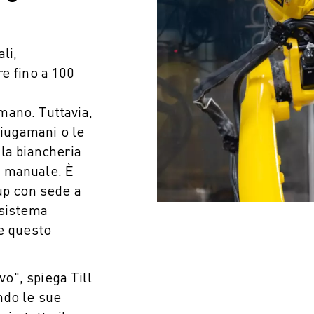
li,
e fino a 100
mano. Tuttavia,
ciugamani o le
la biancheria
ZA PRODUTTIVA (IOT)
 manuale. È
up con sede a
 sistema
re questo
vo", spiega Till
ndo le sue