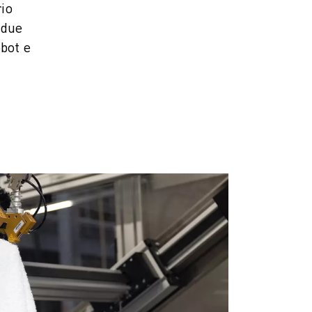
rio
 due
bot e