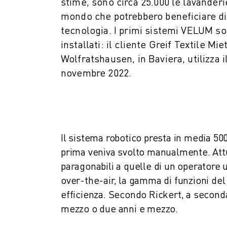
stime, sono circa 25.000 le lavanderie
ELETTRONICA
mondo che potrebbero beneficiare d
FOOD & BEVERAGE
tecnologia. I primi sistemi VELUM so
MEDICALE
installati: il cliente Greif Textile Mi
PLASTICA
Wolfratshausen, in Baviera, utilizza i
MAGAZZINAGGIO, LOGISTICA, SPEDIZIONI E PACCHI
novembre 2022.
APPLICAZIONI
TUTTE LE APPLICAZIONI
MACCHINE A 5 ASSI
SALDATURA AD ARCO
ASSEMBLAGGIO
Il sistema robotico presta in media 50
RETTIFICA CNC
prima veniva svolto manualmente. Att
FRESATURA CNC
paragonabili a quelle di un operatore
TORNITURA CNC
over-the-air, la gamma di funzioni de
FORATURA E MASCHIATURA AD ALTA VELOCITÀ
efficienza. Secondo Rickert, a seconda
STAMPAGGIO A INIEZIONE
mezzo o due anni e mezzo.
ASSERVIMENTO MACCHINA
MOVIMENTAZIONE DEI MATERIALI