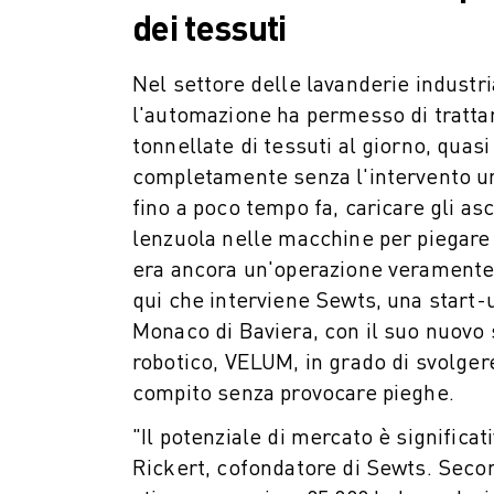
COSTO TOTALE DI PROPRIETÀ ROBOSHOT
dei tessuti
MACCHINE PER ELETTROEROSIONE A FILO
ROBOCUT MACCHINE PER ELETTROEROSIONE A FILO
Nel settore delle lavanderie industria
ROBOCUT HARDWARE
l'automazione ha permesso di trattar
SOFTWARE ROBOCUT
tonnellate di tessuti al giorno, quasi
MANUTENZIONE PREVENTIVA DI ROBOCUT
completamente senza l'intervento u
SOSTENIBILITÀ DI ROBOCUT
SOLUZIONI IIOT
fino a poco tempo fa, caricare gli as
SOLUZIONI PER FABBRICHE INTELLIGENTI
lenzuola nelle macchine per piegare 
SOLUZIONI DI FABBRICA INTELLIGENTI PER AUMENTARE L'EFFICIEN
era ancora un'operazione veramente
REGISTRAZIONE DEI PRODOTTI " PORTALE FANUC
qui che interviene Sewts, una start-
CASI DI SUCCESSO
Monaco di Baviera, con il suo nuovo
SOLUZIONI
robotico, VELUM, in grado di svolge
SETTORI
compito senza provocare pieghe.
TUTTI I SETTORI
AEROSPAZIALE
"Il potenziale di mercato è significati
AUTOMOTIVE
Rickert, cofondatore di Sewts. Seco
VEICOLI ELETTRICI