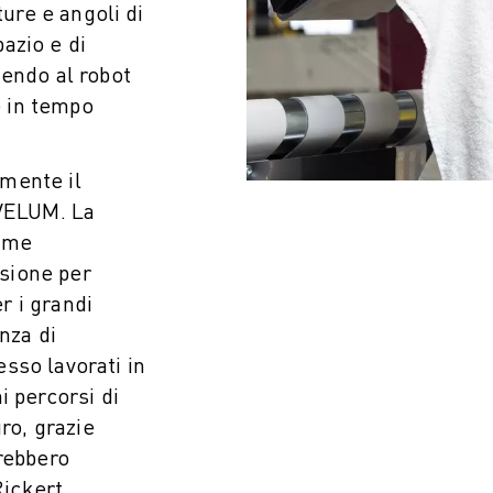
ture e angoli di
pazio e di
tendo al robot
e in tempo
mente il
 VELUM. La
sime
isione per
er i grandi
nza di
sso lavorati in
i percorsi di
ro, grazie
rebbero
Rickert.