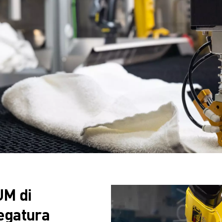
NE
UM di
iegatura