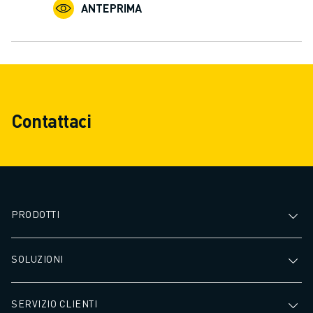
CONTATTACI
ANTEPRIMA
CONTATTI
FILIALI
NOTE LEGALI
Contattaci
PRODOTTI
SOLUZIONI
SERVIZIO CLIENTI