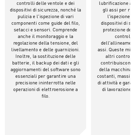
controlli delle ventole e dei
lubrificazione ac
VERNICIATURA
dispositivi di sicurezza, nonché la
gli assi per rid
PALLETTIZZAZIONE
pulizia e l'ispezione di vari
l'ispezione r
SALDATURA A PUNTI
componenti come guide del filo,
dispositivi di si
ISPEZIONE VISIVA
setacci e sensori. Comprende
protezione dell
anche il monitoraggio e la
controlli 
ELETTROEROSIONE A FILO
regolazione della tensione, del
dell'allineament
CASI DI SUCCESSO
livellamento e delle guarnizioni.
assi. Queste misu
SERVIZIO CLIENTI
Inoltre, la sostituzione delle
altri controlli
ASSISTENZA CLIENTI
batterie, il backup dei dati e gli
contribuiscono a
FANUC PLANS
aggiornamenti del software sono
della macchina e
ASSISTENZA SUL CAMPO E MANUTENZIONE
essenziali per garantire una
costanti, massim
precisione ininterrotta nelle
di attività e gara
ASSISTENZA TECNICA REMOTA
operazioni di elettroerosione a
di lavorazione di
RICAMBI
filo.
RIGENERAZIONE
STRUMENTI DI SERVICE DIGITALI
E-STORE
CENTRO DOWNLOAD " MYFANUC
TRAINING & EDUCATION