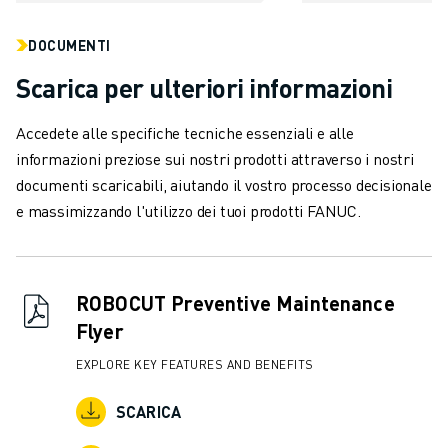
FANUC ACADEMY
SOLUZIONI PER L’INDUSTRIA
DOCUMENTI
SOLUZIONI PER EDUCATION
Scarica per ulteriori informazioni
WORLDSKILLS E GIOVANI TALENTI
NOTIZIE E MEDIA
Accedete alle specifiche tecniche essenziali e alle
NOTIZIE E MEDIA
informazioni preziose sui nostri prodotti attraverso i nostri
EVENTI
documenti scaricabili, aiutando il vostro processo decisionale
GIORNATE PORTE APERTE
e massimizzando l'utilizzo dei tuoi prodotti FANUC.
EVENTI FORMATIVI
INFORMAZIONI SU FANUC
INFORMAZIONI SU FANUC
FANUC IN EUROPA
ROBOCUT Preventive Maintenance
LE NOSTRE SEDI
Flyer
SOSTENIBILITÀ
EXPLORE KEY FEATURES AND BENEFITS
CARRIERA
DAI FORMA AL TUO FUTURO CON FANUC
SCARICA
UNISCITI A NOI " CAREER PORTAL