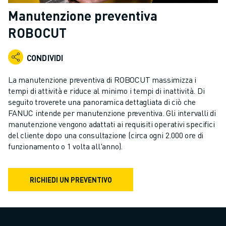
ROBOT INDUSTRIALI
Manutenzione preventiva
GAMMA ROBOTICA
ROBOCUT
CONTROLLER PER ROBOT
ACCESSORI PER ROBOT
CONDIVIDI
SOFTWARE ROBOTICO
SOFTWARE DI SIMULAZIONE
La manutenzione preventiva di ROBOCUT massimizza i
PRODOTTI DI ROBOTICA PER EDUCATION
tempi di attività e riduce al minimo i tempi di inattività. Di
AUTOMAZIONE ROBOTICA
seguito troverete una panoramica dettagliata di ciò che
ROBOT DI SALDATURA AD ARCO
FANUC intende per manutenzione preventiva. Gli intervalli di
manutenzione vengono adattati ai requisiti operativi specifici
ROBOT ANTROPOMORFI
del cliente dopo una consultazione (circa ogni 2.000 ore di
SERIE ARC MATE
funzionamento o 1 volta all'anno).
SERIE M-900
ROBOT DELTA
ROBOT PER ALIMENTI E CAMERE BIANCHE
RICHIEDI UN PREVENTIVO
ROBOT PER LA VERNICIATURA
ROBOT PER LA PALLETTIZZAZIONE
ROBOT SCARA