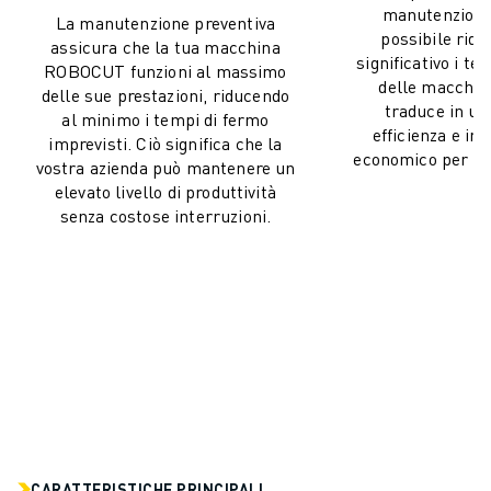
COSTO TOTALE DI PROPRIETÀ ROBOSHOT
manutenzione 
La manutenzione preventiva
MACCHINE PER ELETTROEROSIONE A FILO
possibile ridu
assicura che la tua macchina
ROBOCUT MACCHINE PER ELETTROEROSIONE A FILO
significativo i tem
ROBOCUT funzioni al massimo
delle macchine
ROBOCUT HARDWARE
delle sue prestazioni, riducendo
traduce in u
SOFTWARE ROBOCUT
al minimo i tempi di fermo
efficienza e in
imprevisti. Ciò significa che la
MANUTENZIONE PREVENTIVA DI ROBOCUT
economico per le v
vostra azienda può mantenere un
SOSTENIBILITÀ DI ROBOCUT
elevato livello di produttività
SOLUZIONI IIOT
senza costose interruzioni.
SOLUZIONI PER FABBRICHE INTELLIGENTI
SOLUZIONI DI FABBRICA INTELLIGENTI PER AUMENTARE L'EFFICIEN
REGISTRAZIONE DEI PRODOTTI " PORTALE FANUC
CASI DI SUCCESSO
SOLUZIONI
SETTORI
TUTTI I SETTORI
AEROSPAZIALE
AUTOMOTIVE
VEICOLI ELETTRICI
CARATTERISTICHE PRINCIPALI