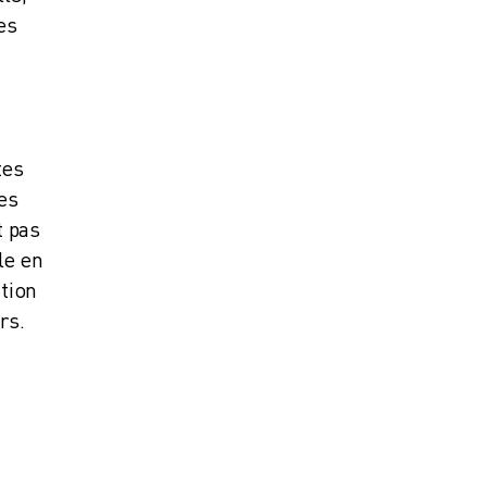
es
tes
les
t pas
le en
ation
rs.