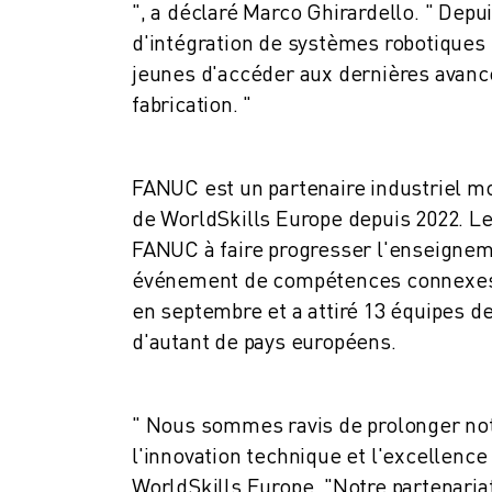
", a déclaré Marco Ghirardello. " De
VÉHICULES ÉLECTRIQUES
d'intégration de systèmes robotiques
ÉLECTRONIQUE
jeunes d'accéder aux dernières avanc
ALIMENTATION ET BOISSONS
fabrication. "
MÉDICAL
PLASTIQUES
ENTREPOSAGE, LOGISTIQUE, POSTE ET COLIS
FANUC est un partenaire industriel m
APPLICATIONS
de WorldSkills Europe depuis 2022. L
TOUTES LES APPLICATIONS
FANUC à faire progresser l'enseigneme
USINAGE 5 AXES
événement de compétences connexes, l
SOUDAGE À L'ARC
en septembre et a attiré 13 équipes 
ASSEMBLAGE
RECTIFICATION CNC
d'autant de pays européens.
FRAISAGE CNC
TOURNAGE CNC
" Nous sommes ravis de prolonger notr
PERÇAGE ET TARAUDAGE À GRANDE VITESSE
MOULAGE PAR INJECTION
l'innovation technique et l'excellenc
ENTRETIEN DES MACHINES
WorldSkills Europe. "Notre partenaria