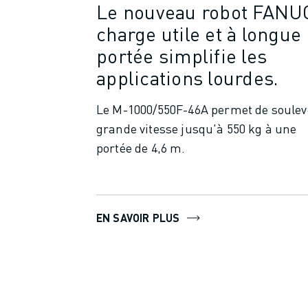
CONTACT
Le nouveau robot FANU
CONTACT
charge utile et à longue
LOCALISATION DES SITES
portée simplifie les
IMPRESSION
applications lourdes.
Le M-1000/550F-46A permet de soulev
grande vitesse jusqu'à 550 kg à une
portée de 4,6 m.
EN SAVOIR PLUS