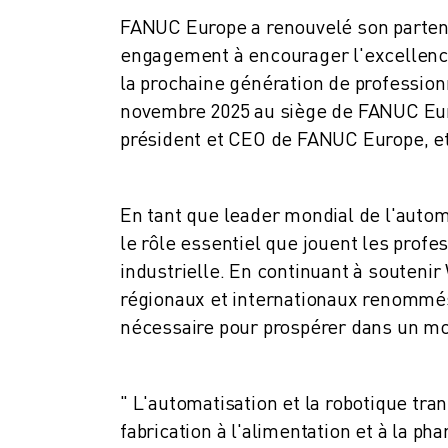
ROBOSHOT MAINTENANCE PRÉVENTIVE
FANUC Europe a renouvelé son partenar
COÛT TOTAL D'UNE ROBOSHOT
engagement à encourager l'excellence
MACHINES D'ÉLECTROÉROSION PAR FIL
ROBOCUT MACHINES D'ÉLECTROÉROSION À FIL
la prochaine génération de professionn
ROBOCUT MATÉRIEL
novembre 2025 au siège de FANUC Eur
LOGICIEL ROBOCUT
président et CEO de FANUC Europe, e
ROBOCUT MAINTENANCE PRÉVENTIVE
DURABILITÉ DU ROBOCUT
SOLUTIONS IIOT
En tant que leader mondial de l'autom
SOLUTIONS POUR L'USINE INTELLIGENTE
le rôle essentiel que jouent les profes
DES SOLUTIONS D'USINE INTELLIGENTE POUR AMÉLIORER L'EFFICAC
industrielle. En continuant à souteni
ENREGISTREMENT DU PRODUIT "
régionaux et internationaux renommés,
TÉMOIGNAGES
nécessaire pour prospérer dans un mo
SOLUTIONS
INDUSTRIES
TOUTES LES INDUSTRIES
" L'automatisation et la robotique tra
AÉROSPATIALE
fabrication à l'alimentation et à la p
AUTOMOBILE