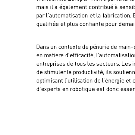
MANUTENTION
mais il a également contribué à sensib
PEINTURE
par l'automatisation et la fabricatio
PALETTISATION
qualifiée et plus confiante pour demai
SOUDAGE PAR POINTS
INSPECTION DE LA VISION
DÉCOUPAGE PAR FIL EDM
Dans un contexte de pénurie de main-d
TÉMOIGNAGES
en matière d'efficacité, l'automatisati
SERVICE CLIENTÈLE
entreprises de tous les secteurs. Les
SERVICE CLIENTÈLE
de stimuler la productivité, ils souti
FANUC PLANS
optimisant l'utilisation de l'énergie e
TERRAIN ET MAINTENANCE
d'experts en robotique est donc essen
SUPPORT TECHNIQUE À DISTANCE
PIÈCES DE RECHANGE
REMISE À NEUF
OUTILS DE SERVICE NUMÉRIQUE
CENTRE DE TÉLÉCHARGEMENT " MYFANUC
FORMATION ET ÉDUCATION