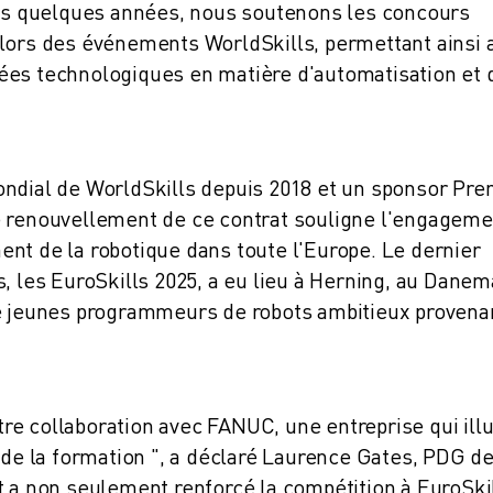
puis quelques années, nous soutenons les concours
 lors des événements WorldSkills, permettant ainsi 
ées technologiques en matière d'automatisation et 
ondial de WorldSkills depuis 2018 et un sponsor Pr
e renouvellement de ce contrat souligne l'engageme
nt de la robotique dans toute l'Europe. Le dernier
es EuroSkills 2025, a eu lieu à Herning, au Danem
de jeunes programmeurs de robots ambitieux provena
e collaboration avec FANUC, une entreprise qui illu
e de la formation ", a déclaré Laurence Gates, PDG d
t a non seulement renforcé la compétition à EuroSkil