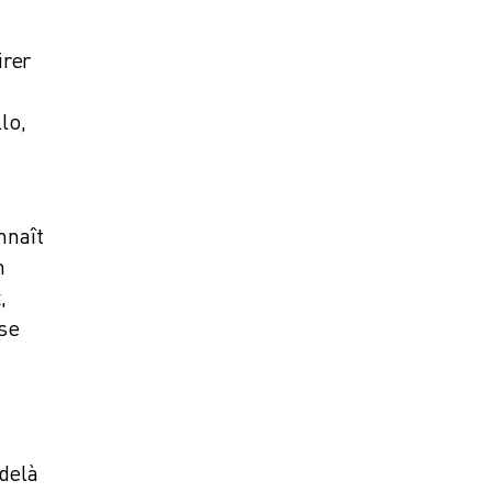
irer
lo,
nnaît
n
,
ise
-delà