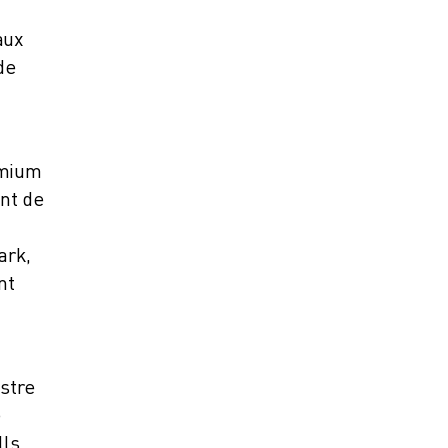
aux
de
emium
nt de
ark,
nt
stre
e
ls,