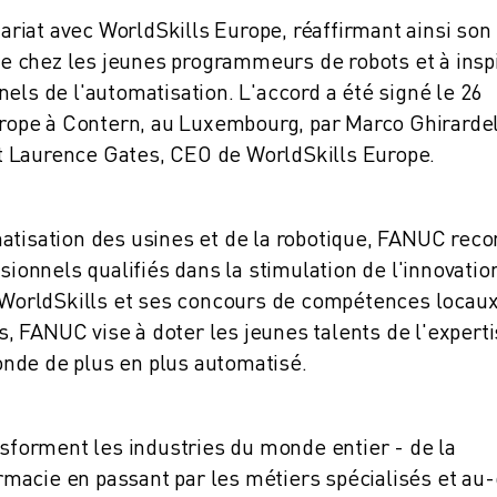
iat avec WorldSkills Europe, réaffirmant ainsi son
 chez les jeunes programmeurs de robots et à insp
els de l'automatisation. L'accord a été signé le 26
ope à Contern, au Luxembourg, par Marco Ghirardel
t Laurence Gates, CEO de WorldSkills Europe.
atisation des usines et de la robotique, FANUC reco
sionnels qualifiés dans la stimulation de l'innovatio
ITÉ DE LA PRODUCTION (IOT)
r WorldSkills et ses concours de compétences locaux
 FANUC vise à doter les jeunes talents de l'expert
nde de plus en plus automatisé.
nsforment les industries du monde entier - de la
harmacie en passant par les métiers spécialisés et au