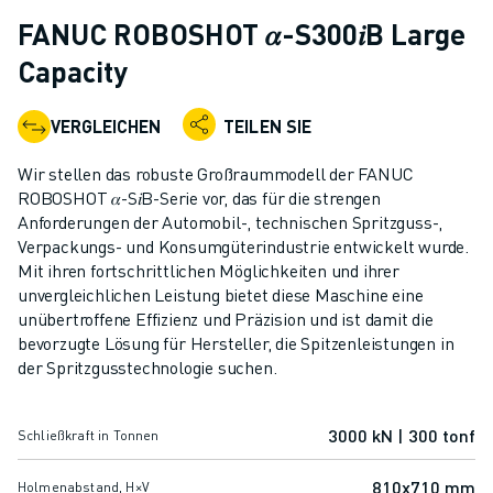
KOLLABORATIVE ROBOTER
FANUC ROBOSHOT 𝛼-S300𝑖B Large
ROBOTERPALETTE
Capacity
ROBOTER-STEUERUNGEN
ROBOTER-ZUBEHÖR
VERGLEICHEN
TEILEN SIE
ROBOTER-SOFTWARE
SIMULATIONSSOFTWARE
Wir stellen das robuste Großraummodell der FANUC
ROBOTIK-PRODUKTE FÜR DEN BILDUNGSBEREICH
ROBOSHOT 𝛼-S𝑖B-Serie vor, das für die strengen
ROBOTER-AUTOMATISIERUNG
Anforderungen der Automobil-, technischen Spritzguss-,
KOMPAKTE CNC-BEARBEITUNGSZENTREN
Verpackungs- und Konsumgüterindustrie entwickelt wurde.
Mit ihren fortschrittlichen Möglichkeiten und ihrer
ROBODRILL-FILTER
unvergleichlichen Leistung bietet diese Maschine eine
ROBODRILL KOMPAKTE CNC-BEARBEITUNGSZENTREN
unübertroffene Effizienz und Präzision und ist damit die
ROBODRILL HARDWARE
bevorzugte Lösung für Hersteller, die Spitzenleistungen in
ROBODRILL SOFTWARE
der Spritzgusstechnologie suchen.
ROBODRILL VORBEUGENDE WARTUNG
ROBODRILL NACHHALTIGKEIT
3000 kN | 300 tonf
Schließkraft in Tonnen
ROBODRILL ROBOTER-PAKET
ROBODRILL BILDUNGSPAKET
810x710 mm
Holmenabstand, H×V