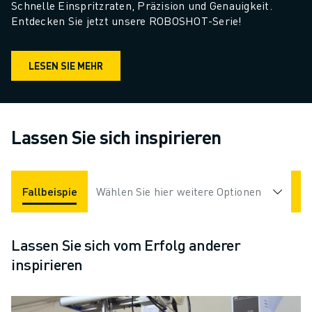
Schnelle Einspritzraten, Präzision und Genauigkeit. 
Entdecken Sie jetzt unsere ROBOSHOT-Serie!
LESEN SIE MEHR
Lassen Sie sich inspirieren
Fallbeispiele
Wählen Sie hier weitere Optionen
Applikationen
Branchen
Lassen Sie sich vom Erfolg anderer
inspirieren