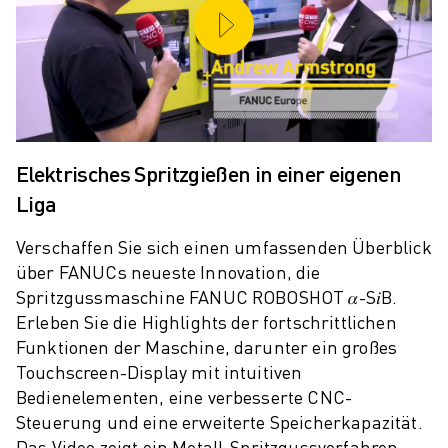
PRODUKTREGISTRIERUNG » FANUC PORTAL
FALLBEISPIELE
LÖSUNGEN
BRANCHEN
ALLE BRANCHEN
LUFT- UND RAUMFAHRT
AUTOMOBIL
Elektrisches Spritzgießen in einer eigenen
ELEKTRISCHE FAHRZEUGE
Liga
ELEKTRONIK
LEBENSMITTEL UND GETRÄNKE
Verschaffen Sie sich einen umfassenden Überblick
MEDIZIN
über FANUCs neueste Innovation, die
KUNSTSTOFFE
Spritzgussmaschine FANUC ROBOSHOT 𝛼-S𝑖B.
LAGERHALTUNG, LOGISTIK, POST & PAKET
Erleben Sie die Highlights der fortschrittlichen
APPLIKATIONEN
Funktionen der Maschine, darunter ein großes
ALLE APPLIKATIONEN
Touchscreen-Display mit intuitiven
5-ACHS-BEARBEITUNG
Bedienelementen, eine verbesserte CNC-
LICHTBOGENSCHWEISSEN
Steuerung und eine erweiterte Speicherkapazität.
MONTAGE
Das Video zeigt ein Metall-Spritzgussverfahren