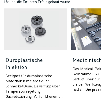
Lösung, die für Ihren Erfolg gebaut wurde.
Duroplastische
Medizinische
Injektion
Das Medical-Paket 
Reinräume (ISO 7/8
Geeignet für duroplastische
verfügt über bürst
Materialien mit spezieller
die den Werkzeugb
Schnecke/Düse. Es verfügt über
halten. Die präzise
Temperaturregelung,
Prozesskontrolle
Gasreduzierung, Vorfunktionen und
sorgt für Qualitätssi
beinhaltet AI-Funktionen für