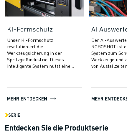
KI-Formschutz
AI Auswerfer
Unser KI-Formschutz
Der AI-Auswerfers
revolutioniert die
ROBOSHOT ist ein
Werkzeugsicherung in der
System zum Schutz
Spritzgießindustrie. Dieses
Werkzeuge und zur
intelligente System nutzt eine
von Ausfallzeiten. 
fortschrittliche Technologie zur
Technologie nutzt d
Drehmomentsteuerung, um Ihre
Drehmomentsteueru
Form sowohl ...
MEHR ENTDECKEN
MEHR ENTDECKEN
SERIE
Entdecken Sie die Produktserie