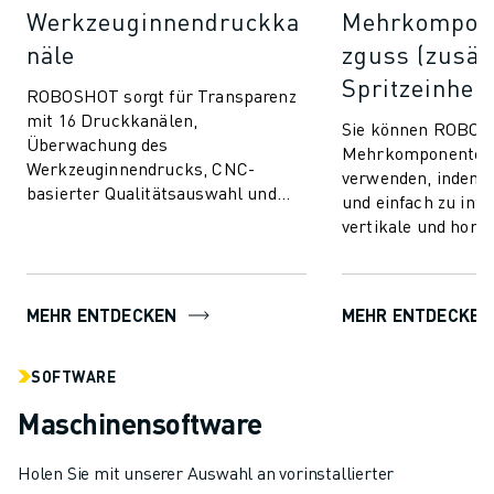
Werkzeuginnendruckka
Mehrkompone
näle
zguss (zusät
Spritzeinheit
ROBOSHOT sorgt für Transparenz
mit 16 Druckkanälen,
Sie können ROBOS
Überwachung des
Mehrkomponentens
Werkzeuginnendrucks, CNC-
verwenden, indem Si
basierter Qualitätsauswahl und
und einfach zu inte
nahtloser Integration.
vertikale und horiz
Kommunizieren und verbinden Sie
Spritzeinheiten hi
mit beliebigen Wer...
fortschrittliche Spri
MEHR ENTDECKEN
MEHR ENTDECKEN
SOFTWARE
Maschinensoftware
Holen Sie mit unserer Auswahl an vorinstallierter