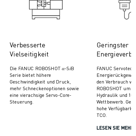
TECHNISCHE FERNUNTERSTÜTZUNG
ERSATZTEILE
WIEDERAUFBEREITUNG
DIGITALE SERVICE TOOLS
E-STORE
Verbesserte
Geringster
DOWNLOAD CENTER » MYFANUC
TRAINING & AUSBILDUNG
Vielseitigkeit
Energieverb
FANUC AKADEMIE
BRANCHEN-LÖSUNGEN
Die FANUC ROBOSHOT 𝛼-S𝑖B
FANUC Servotechn
Serie bietet höhere
Energierückgewi
LÖSUNGEN FÜR DIE AUSBILDUNG
Geschwindigkeit und Druck,
den Verbrauch v
WORLDSKILLS & YOUNG TALENTS
mehr Schneckenoptionen sowie
ROBOSHOT um 50–
BILDUNGSVERANSTALTUNGEN
eine vierachsige Servo-Core-
Hydraulik und 10–
NEWS & MEDIA
Steuerung.
Wettbewerb. Geri
NEWS & MEDIA
hohe Verfügbarkei
TCO.
EVENTS
BILDUNGSVERANSTALTUNGEN
LESEN SIE MEHR
ÜBER FANUC