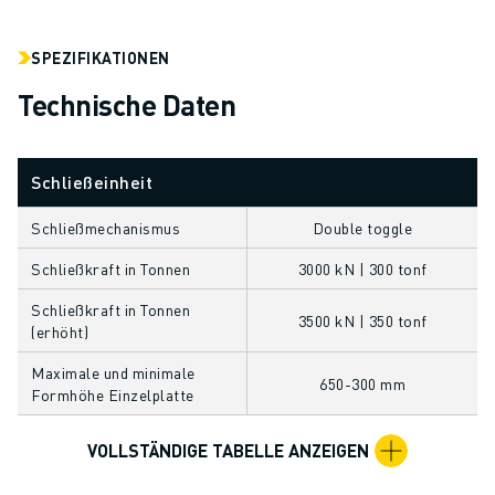
ÜBER FANUC
FANUC IN EUROPA
SPEZIFIKATIONEN
UNSERE STANDORTE
NACHHALTIGKEIT
Technische Daten
KARRIERE
GESTALTEN SIE IHRE ZUKUNFT MIT FANUC
Schließeinheit
JETZT BEWERBEN » KARRIEREPORTAL
KONTAKT
Schließmechanismus
Double toggle
KONTAKT
STANDORTE
Schließkraft in Tonnen
3000 kN | 300 tonf
IMPRESSUM
Schließkraft in Tonnen
3500 kN | 350 tonf
(erhöht)
Maximale und minimale
650-300 mm
Formhöhe Einzelplatte
VOLLSTÄNDIGE TABELLE ANZEIGEN