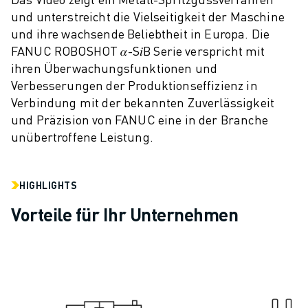
CNC-SCHLEIFEN
und unterstreicht die Vielseitigkeit der Maschine
CNC-FRÄSEN
und ihre wachsende Beliebtheit in Europa. Die
FANUC ROBOSHOT 𝛼-S𝑖B Serie verspricht mit
CNC-DREHEN
ihren Überwachungsfunktionen und
HOCHGESCHWINDIGKEITSBOHREN UND -GEWINDESCHNEIDEN
Verbesserungen der Produktionseffizienz in
SPRITZGUSS
Verbindung mit der bekannten Zuverlässigkeit
MASCHINENBEDIENUNG
und Präzision von FANUC eine in der Branche
MATERIALHANDHABUNG
unübertroffene Leistung.
LACKIEREN
PALETTIEREN
PUNKTSCHWEISSEN
HIGHLIGHTS
VISION INSPEKTION
Vorteile für Ihr Unternehmen
DRAHTERODIERMASCHINE
FALLBEISPIELE
KUNDENDIENST
KUNDENBETREUUNG
FANUC PLANS
FIELD & WARTUNG