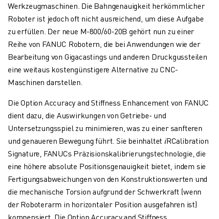
Werkzeugmaschinen. Die Bahngenauigkeit herkömmlicher
CNC-SCHLEIFEN
Roboter ist jedoch oft nicht ausreichend, um diese Aufgabe
CNC-FRÄSEN
zu erfüllen. Der neue M-800/60-20B gehört nun zu einer
CNC-DREHEN
Reihe von FANUC Robotern, die bei Anwendungen wie der
HOCHGESCHWINDIGKEITSBOHREN UND -GEWINDESCHNEIDEN
Bearbeitung von Gigacastings und anderen Druckgussteilen
SPRITZGUSS
eine weitaus kostengünstigere Alternative zu CNC-
MASCHINENBEDIENUNG
Maschinen darstellen.
MATERIALHANDHABUNG
LACKIEREN
Die Option Accuracy and Stiffness Enhancement von FANUC
PALETTIEREN
dient dazu, die Auswirkungen von Getriebe- und
PUNKTSCHWEISSEN
Untersetzungsspiel zu minimieren, was zu einer sanfteren
VISION INSPEKTION
und genaueren Bewegung führt. Sie beinhaltet 𝑖RCalibration
DRAHTERODIERMASCHINE
Signature, FANUCs Präzisionskalibrierungstechnologie, die
FALLBEISPIELE
eine höhere absolute Positionsgenauigkeit bietet, indem sie
KUNDENDIENST
Fertigungsabweichungen von den Konstruktionswerten und
KUNDENBETREUUNG
die mechanische Torsion aufgrund der Schwerkraft (wenn
FANUC PLANS
der Roboterarm in horizontaler Position ausgefahren ist)
FIELD & WARTUNG
kompensiert. Die Option Accuracy and Stiffness