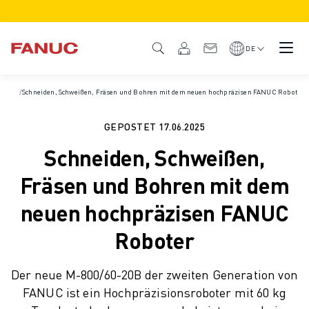
PRODUKTE
PRODUKTÜBERSICHT
DE
CNC & ANTRIEBE
CNC-FILTER
Startseite
/
Schneiden, Schweißen, Fräsen und Bohren mit dem neuen hochpräzisen FANUC Roboter
/
Nachrichten und Medien
CNC-SYSTEME
ANTRIEBE
GEPOSTET
17.06.2025
E/A-SYSTEM
Schneiden, Schweißen,
CNC-FUNKTIONEN/OPTIONEN
INDIVIDUALISIERUNG
Fräsen und Bohren mit dem
SIMULATION - DIGITALER ZWILLING
neuen hochpräzisen FANUC
CNC-NACHHALTIGKEIT
CNC-PRODUKTE FÜR DEN BILDUNGSBEREICH
Roboter
RETROFIT LÖSUNGEN
ROBOTER
Der neue M-800/60-20B der zweiten Generation von
ROBOTERFILTER
FANUC ist ein Hochpräzisionsroboter mit 60 kg
INDUSTRIEROBOTER