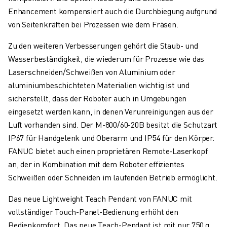
TECHNISCHE FERNUNTERSTÜTZUNG
Enhancement kompensiert auch die Durchbiegung aufgrund
ERSATZTEILE
von Seitenkräften bei Prozessen wie dem Fräsen.
WIEDERAUFBEREITUNG
Zu den weiteren Verbesserungen gehört die Staub- und
DIGITALE SERVICE TOOLS
Wasserbeständigkeit, die wiederum für Prozesse wie das
E-STORE
Laserschneiden/Schweißen von Aluminium oder
DOWNLOAD CENTER » MYFANUC
aluminiumbeschichteten Materialien wichtig ist und
TRAINING & AUSBILDUNG
sicherstellt, dass der Roboter auch in Umgebungen
FANUC AKADEMIE
eingesetzt werden kann, in denen Verunreinigungen aus der
BRANCHEN-LÖSUNGEN
Luft vorhanden sind. Der M-800/60-20B besitzt die Schutzart
LÖSUNGEN FÜR DIE AUSBILDUNG
IP67 für Handgelenk und Oberarm und IP54 für den Körper.
WORLDSKILLS & YOUNG TALENTS
FANUC bietet auch einen proprietären Remote-Laserkopf
BILDUNGSVERANSTALTUNGEN
an, der in Kombination mit dem Roboter effizientes
NEWS & MEDIA
Schweißen oder Schneiden im laufenden Betrieb ermöglicht.
NEWS & MEDIA
EVENTS
Das neue Lightweight Teach Pendant von FANUC mit
BILDUNGSVERANSTALTUNGEN
vollständiger Touch-Panel-Bedienung erhöht den
ÜBER FANUC
Bedienkomfort. Das neue Teach-Pendant ist mit nur 750 g