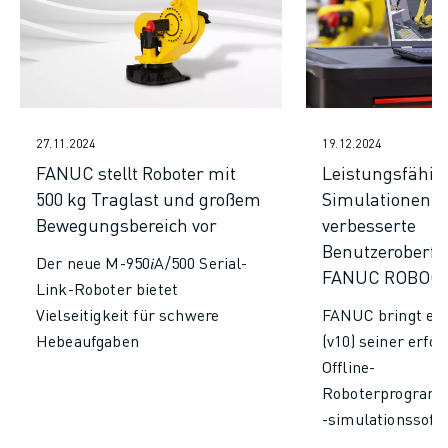
27.11.2024
19.12.2024
FANUC stellt Roboter mit
Leistungsfähig
500 kg Traglast und großem
Simulationen u
Bewegungsbereich vor
verbesserte
Benutzeroberfl
Der neue M-950𝑖A/500 Serial-
FANUC ROBOGU
Link-Roboter bietet
Vielseitigkeit für schwere
FANUC bringt ein
Hebeaufgaben
(v10) seiner erfol
Offline-
Roboterprogramm
-simulationssoft
ROBOGUIDE auf d