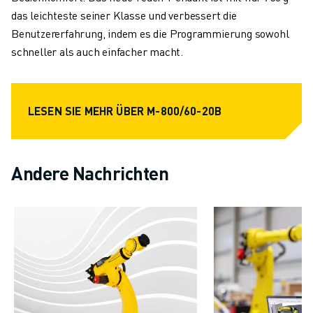
ÜBER FANUC
das leichteste seiner Klasse und verbessert die
FANUC IN EUROPA
Benutzererfahrung, indem es die Programmierung sowohl
UNSERE STANDORTE
schneller als auch einfacher macht.
NACHHALTIGKEIT
KARRIERE
GESTALTEN SIE IHRE ZUKUNFT MIT FANUC
LESEN SIE MEHR ÜBER M-800/60-20B
JETZT BEWERBEN » KARRIEREPORTAL
KONTAKT
KONTAKT
Andere Nachrichten
STANDORTE
IMPRESSUM