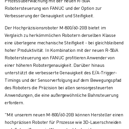
Prozessüberwachung mit der neuen R-50𝑖A
ELEKTRISCHE SPRITZGUSSMASCHINEN
Robotersteuerung von FANUC und der Option zur
ROBOSHOT-FILTER
Verbesserung der Genauigkeit und Steifigkeit.
ROBOSHOT ELEKTRISCHE SPRITZGUSSMASCHINEN
ROBOSHOT HARDWARE
Der Hochpräzisionsroboter M-800/60-20B bietet im
ROBOSHOT SOFTWARE
Vergleich zu herkömmlichen Robotern derselben Klasse
ROBOSHOT NACHHALTIGKEIT
eine überlegene mechanische Steifigkeit - bei gleichbleibend
ROBOSHOT ROBOTER-PAKET
hoher Produktivität. In Kombination mit der neuen R-50𝑖A
ROBOSHOT VORBEUGENDE WARTUNG
Robotersteuerung von FANUC profitieren Anwender von
ROBOSHOT TOTAL COST OF OWNERSHIP
einer höheren Robotergenauigkeit. Darüber hinaus
DRAHTERODIERMASCHINEN
unterstützt die verbesserte Genauigkeit des E/A-Trigger-
ROBOCUT DRAHTERODIERMASCHINEN
Timings und der Sensorverfolgung auf dem Bewegungspfad
ROBOCUT HARDWARE
des Roboters die Präzision bei allen sensorgesteuerten
ROBOCUT SOFTWARE
Anwendungen, die eine außergewöhnliche Bahnsteuerung
ROBOCUT VORBEUGENDE WARTUNG
erfordern.
ROBOCUT NACHHALTIGKEIT
"Mit unserem neuen M-800/60-20B können Hersteller einen
IIOT-LÖSUNGEN
hochpräzisen Roboter für Prozesse wie 3D-Laserschneiden
INTELLIGENTE FABRIKLÖSUNGEN