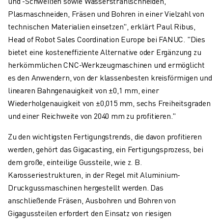
und -Schweißen sowie Wasserstrahlschneiden,
PRODUKTREGISTRIERUNG » FANUC PORTAL
Plasmaschneiden, Fräsen und Bohren in einer Vielzahl von
FALLBEISPIELE
technischen Materialien einsetzen", erklärt Paul Ribus,
LÖSUNGEN
Head of Robot Sales Coordination Europe bei FANUC. "Dies
BRANCHEN
bietet eine kosteneffiziente Alternative oder Ergänzung zu
ALLE BRANCHEN
herkömmlichen CNC-Werkzeugmaschinen und ermöglicht
LUFT- UND RAUMFAHRT
es den Anwendern, von der klassenbesten kreisförmigen und
AUTOMOBIL
linearen Bahngenauigkeit von ±0,1 mm, einer
ELEKTRISCHE FAHRZEUGE
Wiederholgenauigkeit von ±0,015 mm, sechs Freiheitsgraden
ELEKTRONIK
und einer Reichweite von 2040 mm zu profitieren."
LEBENSMITTEL UND GETRÄNKE
MEDIZIN
Zu den wichtigsten Fertigungstrends, die davon profitieren
KUNSTSTOFFE
werden, gehört das Gigacasting, ein Fertigungsprozess, bei
LAGERHALTUNG, LOGISTIK, POST & PAKET
dem große, einteilige Gussteile, wie z. B.
APPLIKATIONEN
Karosseriestrukturen, in der Regel mit Aluminium-
ALLE APPLIKATIONEN
Druckgussmaschinen hergestellt werden. Das
5-ACHS-BEARBEITUNG
anschließende Fräsen, Ausbohren und Bohren von
LICHTBOGENSCHWEISSEN
Gigagussteilen erfordert den Einsatz von riesigen
MONTAGE