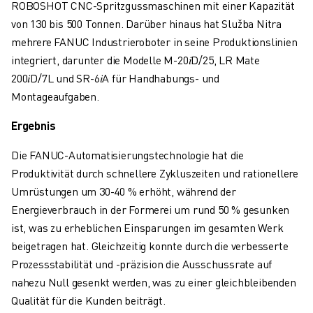
ROBOSHOT CNC-Spritzgussmaschinen mit einer Kapazität
von 130 bis 500 Tonnen. Darüber hinaus hat Služba Nitra
mehrere FANUC Industrieroboter in seine Produktionslinien
integriert, darunter die Modelle M-20
𝑖
D/25, LR Mate
200
𝑖
D/7L und SR-6
𝑖
A für Handhabungs- und
Montageaufgaben
.
Ergebnis
Die FANUC-Automatisierungstechnologie hat die
Produktivität durch schnellere Zykluszeiten und rationellere
Umrüstungen um 30-40 % erhöht, während der
Energieverbrauch in der Formerei um rund 50 % gesunken
ist, was zu erheblichen Einsparungen im gesamten Werk
beigetragen hat. Gleichzeitig konnte durch die verbesserte
Prozessstabilität und -präzision die Ausschussrate auf
nahezu Null gesenkt werden, was zu einer gleichbleibenden
Qualität für die Kunden beiträgt
.