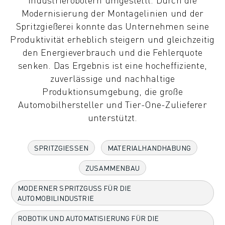
KOLLABORATIVE ROBOTER
Modernisierung der Montagelinien und der
ROBOTERPALETTE
Spritzgießerei konnte das Unternehmen seine
ROBOTER-STEUERUNGEN
Produktivität erheblich steigern und gleichzeitig
ROBOTER-ZUBEHÖR
den Energieverbrauch und die Fehlerquote
ROBOTER-SOFTWARE
senken. Das Ergebnis ist eine hocheffiziente,
SIMULATIONSSOFTWARE
zuverlässige und nachhaltige
ROBOTIK-PRODUKTE FÜR DEN BILDUNGSBEREICH
Produktionsumgebung, die große
ROBOTER-AUTOMATISIERUNG
Automobilhersteller und Tier-One-Zulieferer
KOMPAKTE CNC-BEARBEITUNGSZENTREN
unterstützt.
ROBODRILL-FILTER
ROBODRILL KOMPAKTE CNC-BEARBEITUNGSZENTREN
SPRITZGIESSEN
MATERIALHANDHABUNG
ROBODRILL HARDWARE
ROBODRILL SOFTWARE
ZUSAMMENBAU
ROBODRILL VORBEUGENDE WARTUNG
MODERNER SPRITZGUSS FÜR DIE
ROBODRILL NACHHALTIGKEIT
AUTOMOBILINDUSTRIE
ROBODRILL ROBOTER-PAKET
ROBODRILL BILDUNGSPAKET
ROBOTIK UND AUTOMATISIERUNG FÜR DIE