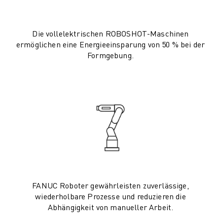
CNC-SCHLEIFEN
CNC-FRÄSEN
Die vollelektrischen ROBOSHOT-Maschinen
CNC-DREHEN
ermöglichen eine Energieeinsparung von 50 % bei der
HOCHGESCHWINDIGKEITSBOHREN UND -GEWINDESCHNEIDEN
Formgebung.
SPRITZGUSS
MASCHINENBEDIENUNG
MATERIALHANDHABUNG
LACKIEREN
PALETTIEREN
PUNKTSCHWEISSEN
VISION INSPEKTION
DRAHTERODIERMASCHINE
FALLBEISPIELE
KUNDENDIENST
FANUC Roboter gewährleisten zuverlässige,
KUNDENBETREUUNG
wiederholbare Prozesse und reduzieren die
FANUC PLANS
Abhängigkeit von manueller Arbeit.
FIELD & WARTUNG