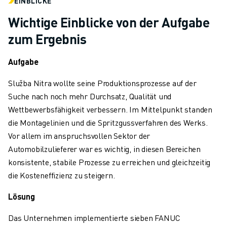
EINBLICKE
ÜBER FANUC
FANUC IN EUROPA
Wichtige Einblicke von der Aufgabe
UNSERE STANDORTE
zum Ergebnis
NACHHALTIGKEIT
KARRIERE
Aufgabe
GESTALTEN SIE IHRE ZUKUNFT MIT FANUC
Služba Nitra wollte seine Produktionsprozesse auf der
JETZT BEWERBEN » KARRIEREPORTAL
Suche nach noch mehr Durchsatz, Qualität und
KONTAKT
Wettbewerbsfähigkeit verbessern. Im Mittelpunkt standen
KONTAKT
die Montagelinien und die Spritzgussverfahren des Werks.
STANDORTE
Vor allem im anspruchsvollen Sektor der
IMPRESSUM
Automobilzulieferer war es wichtig, in diesen Bereichen
konsistente, stabile Prozesse zu erreichen und gleichzeitig
die Kosteneffizienz zu steigern.
Lösung
Das Unternehmen implementierte sieben FANUC