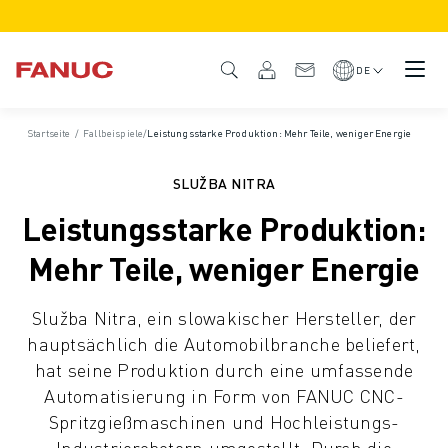
PRODUKTE
PRODUKTÜBERSICHT
DE
CNC & ANTRIEBE
CNC-FILTER
Startseite
/
Fallbeispiele
/
Leistungsstarke Produktion: Mehr Teile, weniger Energie
CNC-SYSTEME
ANTRIEBE
SLUŽBA NITRA
E/A-SYSTEM
Leistungsstarke Produktion:
CNC-FUNKTIONEN/OPTIONEN
INDIVIDUALISIERUNG
Mehr Teile, weniger Energie
SIMULATION - DIGITALER ZWILLING
CNC-NACHHALTIGKEIT
Služba Nitra, ein slowakischer Hersteller, der
CNC-PRODUKTE FÜR DEN BILDUNGSBEREICH
hauptsächlich die Automobilbranche beliefert,
RETROFIT LÖSUNGEN
hat seine Produktion durch eine umfassende
ROBOTER
Automatisierung in Form von FANUC CNC-
ROBOTERFILTER
Spritzgießmaschinen und Hochleistungs-
INDUSTRIEROBOTER
Industrierobotern umgestellt. Durch die