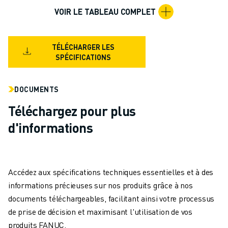
MANUTENTION
VOIR LE TABLEAU COMPLET
PEINTURE
PALETTISATION
SOUDAGE PAR POINTS
TÉLÉCHARGER LES
SPÉCIFICATIONS
INSPECTION DE LA VISION
DÉCOUPAGE PAR FIL EDM
TÉMOIGNAGES
DOCUMENTS
SERVICE CLIENTÈLE
Téléchargez pour plus
SERVICE CLIENTÈLE
d'informations
FANUC PLANS
TERRAIN ET MAINTENANCE
SUPPORT TECHNIQUE À DISTANCE
PIÈCES DE RECHANGE
Accédez aux spécifications techniques essentielles et à des
REMISE À NEUF
informations précieuses sur nos produits grâce à nos
OUTILS DE SERVICE NUMÉRIQUE
documents téléchargeables, facilitant ainsi votre processus
E-STORE
de prise de décision et maximisant l'utilisation de vos
CENTRE DE TÉLÉCHARGEMENT " MYFANUC
produits FANUC.