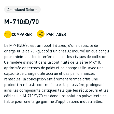
ROBOTS INDUSTRIELS
Articulated Robots
ROBOTS COLLABORATIFS
GAMME DE ROBOTS
M-710𝑖D/70
CONTRÔLEURS DE ROBOTS
ACCESSOIRES POUR ROBOTS
COMPARER
PARTAGER
LOGICIEL ROBOT
LOGICIEL DE SIMULATION
Le M-710𝑖D/70 est un robot à 6 axes, d'une capacité de
PRODUITS DE ROBOTIQUE ÉDUCATIVE
charge utile de 70 kg, doté d'un bras J2 incurvé unique conçu
AUTOMATISATION DES ROBOTS
pour minimiser les interférences et les risques de collision.
Ce modèle s'inscrit dans la continuité de la série M-710,
ROBOTS DE SOUDAGE À L'ARC
optimisée en termes de poids et de charge utile. Avec une
ROBOTS ARTICULÉS
capacité de charge utile accrue et des performances
SÉRIE ARC MATE
rentables, la conception entièrement fermée offre une
SÉRIE M-900
protection robuste contre l'eau et la poussière, protégeant
ROBOTS DELTA
ainsi les composants critiques tels que les réducteurs et les
câbles. Le M-710𝑖D/70 est donc une solution polyvalente et
ROBOTS POUR L'ALIMENTATION ET LES SALLES BLANCHES
fiable pour une large gamme d'applications industrielles.
ROBOTS DE PEINTURE
ROBOTS PALETTISEURS