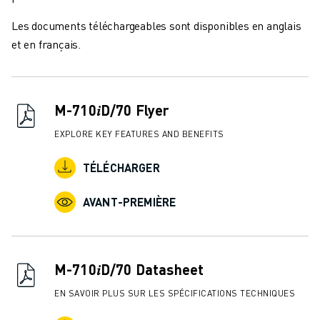
FORMATION ET ÉDUCATION
FANUC ACADEMY
Les documents téléchargeables sont disponibles en anglais
SOLUTIONS POUR LES INDUSTRIES
et en français.
SOLUTIONS POUR L'ÉDUCATION
WORLDSKILLS ET JEUNES TALENTS
ÉVÉNEMENTS ÉDUCATIFS
M-710𝑖D/70 Flyer
ACTUALITÉS ET MÉDIAS
EXPLORE KEY FEATURES AND BENEFITS
ACTUALITÉS ET MÉDIAS
EVÉNEMENTS
TÉLÉCHARGER
ÉVÉNEMENTS ÉDUCATIFS
A PROPOS DE FANUC
AVANT-PREMIÈRE
A PROPOS DE FANUC
FANUC EN EUROPE
NOS SITES
DÉVELOPPEMENT DURABLE
M-710𝑖D/70 Datasheet
CARRIÈRE
EN SAVOIR PLUS SUR LES SPÉCIFICATIONS TECHNIQUES
FAÇONNEZ VOTRE AVENIR AVEC FANUC