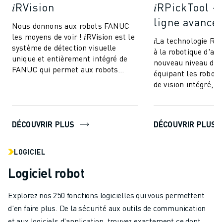
𝑖RVision
𝑖RPickTool -
ligne avancé
Nous donnons aux robots FANUC
les moyens de voir ! 𝑖RVision est le
𝑖La technologie R
système de détection visuelle
à la robotique d'at
unique et entièrement intégré de
nouveau niveau de 
FANUC qui permet aux robots
équipant les robot
FANUC de voir - rendant la
de vision intégré, e
production ...
une sorte de "coord
DÉCOUVRIR PLUS
DÉCOUVRIR PLUS
LOGICIEL
Logiciel robot
Explorez nos 250 fonctions logicielles qui vous permettent
d'en faire plus. De la sécurité aux outils de communication
et aux logiciels d'application, trouvez exactement ce dont