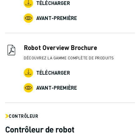
REJOIGNEZ-NOUS
TÉLÉCHARGER
CONTACT
CONTACT
AVANT-PREMIÈRE
LOCALISATION DES SITES
IMPRESSION
Robot Overview Brochure
DÉCOUVREZ LA GAMME COMPLÈTE DE PRODUITS
TÉLÉCHARGER
AVANT-PREMIÈRE
CONTRÔLEUR
Contrôleur de robot