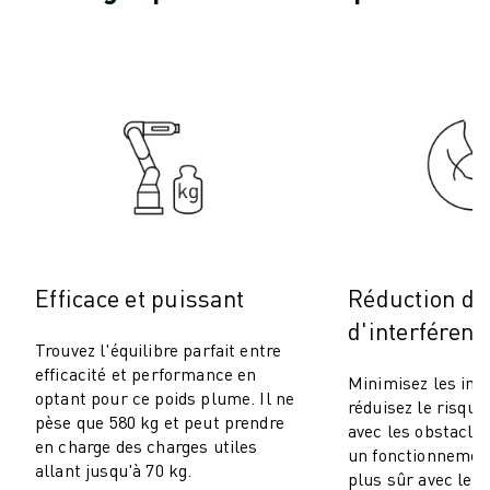
ROBOSHOT MAINTENANCE PRÉVENTIVE
COÛT TOTAL D'UNE ROBOSHOT
MACHINES D'ÉLECTROÉROSION PAR FIL
ROBOCUT MACHINES D'ÉLECTROÉROSION À FIL
ROBOCUT MATÉRIEL
LOGICIEL ROBOCUT
ROBOCUT MAINTENANCE PRÉVENTIVE
DURABILITÉ DU ROBOCUT
SOLUTIONS IIOT
SOLUTIONS POUR L'USINE INTELLIGENTE
DES SOLUTIONS D'USINE INTELLIGENTE POUR AMÉLIORER L'EFFICAC
Efficace et puissant
Réduction du
ENREGISTREMENT DU PRODUIT "
d'interférenc
TÉMOIGNAGES
Trouvez l'équilibre parfait entre
SOLUTIONS
efficacité et performance en
Minimisez les int
optant pour ce poids plume. Il ne
INDUSTRIES
réduisez le risque 
pèse que 580 kg et peut prendre
TOUTES LES INDUSTRIES
avec les obstacle
en charge des charges utiles
un fonctionnement
AÉROSPATIALE
allant jusqu'à 70 kg.
plus sûr avec le b
AUTOMOBILE