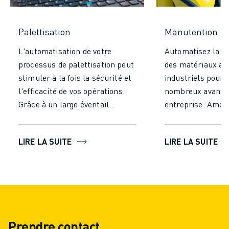
Palettisation
Manutention
L'automatisation de votre
Automatisez la m
processus de palettisation peut
des matériaux av
stimuler à la fois la sécurité et
industriels pour 
l'efficacité de vos opérations.
nombreux avantag
Grâce à un large éventail
entreprise. Améli
d'options, vous trouverez la
considérablement
solution idéale en fonction de la
efficacité et votr
LIRE LA SUITE
LIRE LA SUITE
taille, de la charge utile, du
en réduisant le t
temps de cycle et des besoins
efforts nécessaire
de précision, tout en veillant à
manutention manu
ce que vos produits soient
les robots foncti
manipulés avec le plus grand
continu sans fati
soin.
garantir des per
Prendre contact
constantes et mi