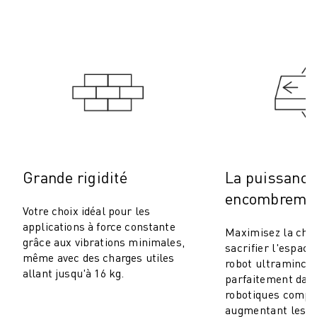
ROBOSHOT MAINTENANCE PRÉVENTIVE
COÛT TOTAL D'UNE ROBOSHOT
MACHINES D'ÉLECTROÉROSION PAR FIL
ROBOCUT MACHINES D'ÉLECTROÉROSION À FIL
ROBOCUT MATÉRIEL
LOGICIEL ROBOCUT
ROBOCUT MAINTENANCE PRÉVENTIVE
DURABILITÉ DU ROBOCUT
SOLUTIONS IIOT
SOLUTIONS POUR L'USINE INTELLIGENTE
Grande rigidité
La puissance
DES SOLUTIONS D'USINE INTELLIGENTE POUR AMÉLIORER L'EFFICAC
encombremen
ENREGISTREMENT DU PRODUIT "
Votre choix idéal pour les
TÉMOIGNAGES
applications à force constante
Maximisez la char
SOLUTIONS
grâce aux vibrations minimales,
sacrifier l'espace
même avec des charges utiles
INDUSTRIES
robot ultramince 
allant jusqu'à 16 kg.
TOUTES LES INDUSTRIES
parfaitement dans
robotiques compa
AÉROSPATIALE
augmentant les 
AUTOMOBILE