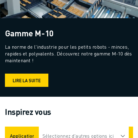
Gamme M-10
La norme de l'industrie pour les petits robots - minces, 
rapides et polyvalents. Découvrez notre gamme M-10 dès 
maintenant !
LIRE LA SUITE
Inspirez vous
Applications
Sélectionnez d'autres options ici
Industries