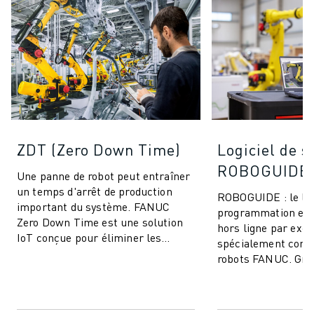
ZDT (Zero Down Time)
Logiciel de s
ROBOGUIDE
Une panne de robot peut entraîner
un temps d'arrêt de production
ROBOGUIDE : le log
important du système. FANUC
programmation et 
Zero Down Time est une solution
hors ligne par exce
IoT conçue pour éliminer les
spécialement conç
arrêts de production imprévus et
robots FANUC. Grâ
améliorer ...
technologie de po
permet aux utilisat