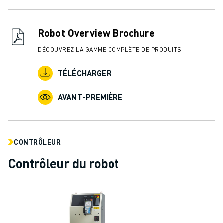
REJOIGNEZ-NOUS
CONTACT
CONTACT
Robot Overview Brochure
LOCALISATION DES SITES
DÉCOUVREZ LA GAMME COMPLÈTE DE PRODUITS
IMPRESSION
TÉLÉCHARGER
AVANT-PREMIÈRE
CONTRÔLEUR
Contrôleur du robot