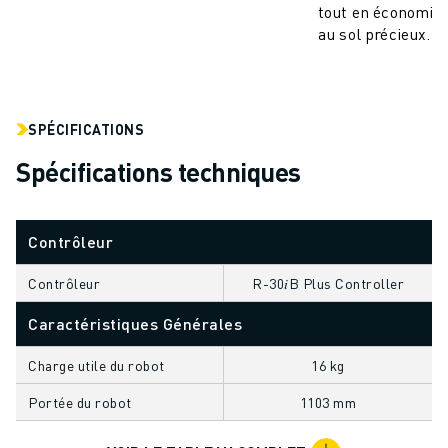
tout en économis
VÉHICULES ÉLECTRIQUES
au sol précieux.
ÉLECTRONIQUE
ALIMENTATION ET BOISSONS
MÉDICAL
PLASTIQUES
SPÉCIFICATIONS
ENTREPOSAGE, LOGISTIQUE, POSTE ET COLIS
Spécifications techniques
APPLICATIONS
TOUTES LES APPLICATIONS
USINAGE 5 AXES
Contrôleur
SOUDAGE À L'ARC
ASSEMBLAGE
Contrôleur
R-30𝑖B Plus Controller
RECTIFICATION CNC
Caractéristiques Générales
FRAISAGE CNC
TOURNAGE CNC
Charge utile du robot
16 kg
PERÇAGE ET TARAUDAGE À GRANDE VITESSE
Portée du robot
1103 mm
MOULAGE PAR INJECTION
ENTRETIEN DES MACHINES