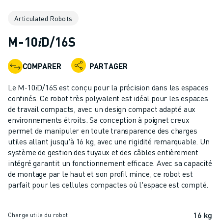
ROBOTS INDUSTRIELS
Articulated Robots
ROBOTS COLLABORATIFS
GAMME DE ROBOTS
M-10𝑖D/16S
CONTRÔLEURS DE ROBOTS
ACCESSOIRES POUR ROBOTS
COMPARER
PARTAGER
LOGICIEL ROBOT
LOGICIEL DE SIMULATION
Le M-10𝑖D/16S est conçu pour la précision dans les espaces
PRODUITS DE ROBOTIQUE ÉDUCATIVE
confinés. Ce robot très polyvalent est idéal pour les espaces
AUTOMATISATION DES ROBOTS
de travail compacts, avec un design compact adapté aux
environnements étroits. Sa conception à poignet creux
ROBOTS DE SOUDAGE À L'ARC
permet de manipuler en toute transparence des charges
ROBOTS ARTICULÉS
utiles allant jusqu'à 16 kg, avec une rigidité remarquable. Un
SÉRIE ARC MATE
système de gestion des tuyaux et des câbles entièrement
SÉRIE M-900
intégré garantit un fonctionnement efficace. Avec sa capacité
ROBOTS DELTA
de montage par le haut et son profil mince, ce robot est
parfait pour les cellules compactes où l'espace est compté.
ROBOTS POUR L'ALIMENTATION ET LES SALLES BLANCHES
ROBOTS DE PEINTURE
ROBOTS PALETTISEURS
16 kg
Charge utile du robot