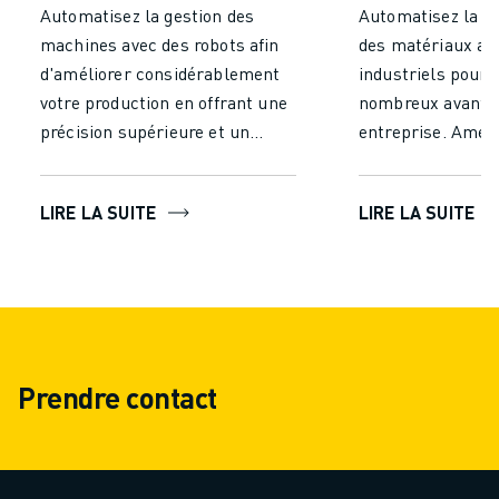
Automatisez la gestion des
Automatisez la m
machines avec des robots afin
des matériaux av
d'améliorer considérablement
industriels pour 
votre production en offrant une
nombreux avantag
précision supérieure et un
entreprise. Améli
fonctionnement continu,
considérablement
contrairement à la gestion
efficacité et votr
LIRE LA SUITE
LIRE LA SUITE
manuelle. Augmentez
en réduisant le t
l'efficacité, obtenez un
efforts nécessaire
rendement constant, réduisez
manutention manu
les coûts de main-d'œuvre et
les robots foncti
ajoutez une valeur
continu sans fati
substantielle à l'ensemble de
garantir des per
Prendre contact
votre processus de production.
constantes et mi
erreurs, ce qui se
débit plus élevé 
de traitement plu