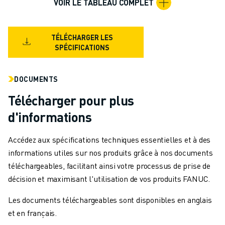
VOIR LE TABLEAU COMPLET
MANUTENTION
PEINTURE
PALETTISATION
TÉLÉCHARGER LES
SOUDAGE PAR POINTS
SPÉCIFICATIONS
INSPECTION DE LA VISION
DÉCOUPAGE PAR FIL EDM
DOCUMENTS
TÉMOIGNAGES
Télécharger pour plus
SERVICE CLIENTÈLE
SERVICE CLIENTÈLE
d'informations
FANUC PLANS
TERRAIN ET MAINTENANCE
Accédez aux spécifications techniques essentielles et à des
SUPPORT TECHNIQUE À DISTANCE
informations utiles sur nos produits grâce à nos documents
PIÈCES DE RECHANGE
téléchargeables, facilitant ainsi votre processus de prise de
REMISE À NEUF
décision et maximisant l'utilisation de vos produits FANUC.
OUTILS DE SERVICE NUMÉRIQUE
Les documents téléchargeables sont disponibles en anglais
E-STORE
et en français.
CENTRE DE TÉLÉCHARGEMENT " MYFANUC