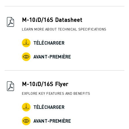
FORMATION ET ÉDUCATION
FANUC ACADEMY
SOLUTIONS POUR LES INDUSTRIES
M-10𝑖D/16S Datasheet
SOLUTIONS POUR L'ÉDUCATION
LEARN MORE ABOUT TECHNICAL SPECIFICATIONS
WORLDSKILLS ET JEUNES TALENTS
ÉVÉNEMENTS ÉDUCATIFS
TÉLÉCHARGER
ACTUALITÉS ET MÉDIAS
ACTUALITÉS ET MÉDIAS
AVANT-PREMIÈRE
EVÉNEMENTS
ÉVÉNEMENTS ÉDUCATIFS
A PROPOS DE FANUC
M-10𝑖D/16S Flyer
A PROPOS DE FANUC
FANUC EN EUROPE
EXPLORE KEY FEATURES AND BENEFITS
NOS SITES
TÉLÉCHARGER
DÉVELOPPEMENT DURABLE
CARRIÈRE
AVANT-PREMIÈRE
FAÇONNEZ VOTRE AVENIR AVEC FANUC