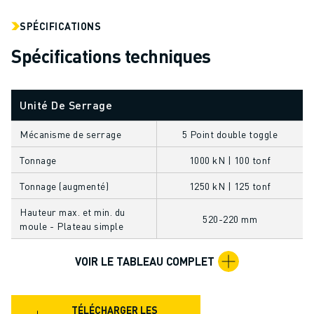
FORMATION ET ÉDUCATION
FANUC ACADEMY
SPÉCIFICATIONS
SOLUTIONS POUR LES INDUSTRIES
Spécifications techniques
SOLUTIONS POUR L'ÉDUCATION
WORLDSKILLS ET JEUNES TALENTS
ÉVÉNEMENTS ÉDUCATIFS
Unité De Serrage
ACTUALITÉS ET MÉDIAS
ACTUALITÉS ET MÉDIAS
Mécanisme de serrage
5 Point double toggle
EVÉNEMENTS
Tonnage
1000 kN | 100 tonf
ÉVÉNEMENTS ÉDUCATIFS
Tonnage (augmenté)
1250 kN | 125 tonf
A PROPOS DE FANUC
A PROPOS DE FANUC
Hauteur max. et min. du
520-220 mm
FANUC EN EUROPE
moule - Plateau simple
NOS SITES
VOIR LE TABLEAU COMPLET
DÉVELOPPEMENT DURABLE
CARRIÈRE
FAÇONNEZ VOTRE AVENIR AVEC FANUC
TÉLÉCHARGER LES