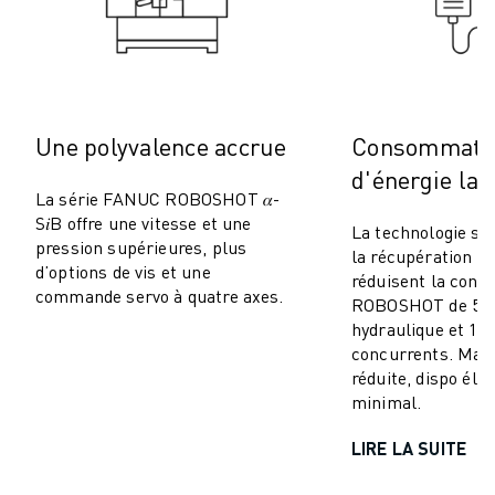
MANUTENTION
PEINTURE
PALETTISATION
SOUDAGE PAR POINTS
INSPECTION DE LA VISION
Une polyvalence accrue
Consommati
DÉCOUPAGE PAR FIL EDM
d'énergie la 
TÉMOIGNAGES
La série FANUC ROBOSHOT 𝛼-
SERVICE CLIENTÈLE
S𝑖B offre une vitesse et une
La technologie se
pression supérieures, plus
SERVICE CLIENTÈLE
la récupération d’
d’options de vis et une
FANUC PLANS
réduisent la con
commande servo à quatre axes.
ROBOSHOT de 50–
TERRAIN ET MAINTENANCE
hydraulique et 10
SUPPORT TECHNIQUE À DISTANCE
concurrents. Mai
PIÈCES DE RECHANGE
réduite, dispo éle
REMISE À NEUF
minimal.
OUTILS DE SERVICE NUMÉRIQUE
LIRE LA SUITE
E-STORE
CENTRE DE TÉLÉCHARGEMENT " MYFANUC