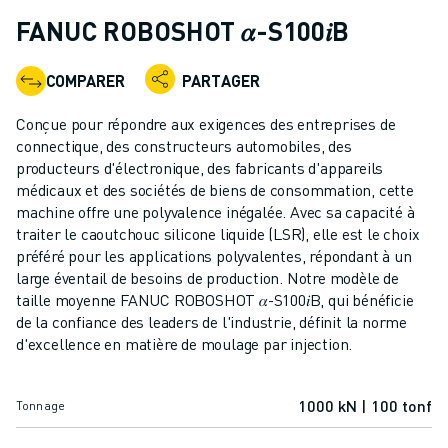
ROBOTS INDUSTRIELS
FANUC ROBOSHOT 𝛼-S100𝑖B
ROBOTS COLLABORATIFS
GAMME DE ROBOTS
COMPARER
PARTAGER
CONTRÔLEURS DE ROBOTS
ACCESSOIRES POUR ROBOTS
Conçue pour répondre aux exigences des entreprises de
LOGICIEL ROBOT
connectique, des constructeurs automobiles, des
producteurs d'électronique, des fabricants d'appareils
LOGICIEL DE SIMULATION
médicaux et des sociétés de biens de consommation, cette
PRODUITS DE ROBOTIQUE ÉDUCATIVE
machine offre une polyvalence inégalée. Avec sa capacité à
AUTOMATISATION DES ROBOTS
traiter le caoutchouc silicone liquide (LSR), elle est le choix
ROBOTS DE SOUDAGE À L'ARC
préféré pour les applications polyvalentes, répondant à un
ROBOTS ARTICULÉS
large éventail de besoins de production. Notre modèle de
SÉRIE ARC MATE
taille moyenne FANUC ROBOSHOT 𝛼-S100𝑖B, qui bénéficie
de la confiance des leaders de l'industrie, définit la norme
SÉRIE M-900
d'excellence en matière de moulage par injection.
ROBOTS DELTA
ROBOTS POUR L'ALIMENTATION ET LES SALLES BLANCHES
ROBOTS DE PEINTURE
1000 kN | 100 tonf
Tonnage
ROBOTS PALETTISEURS