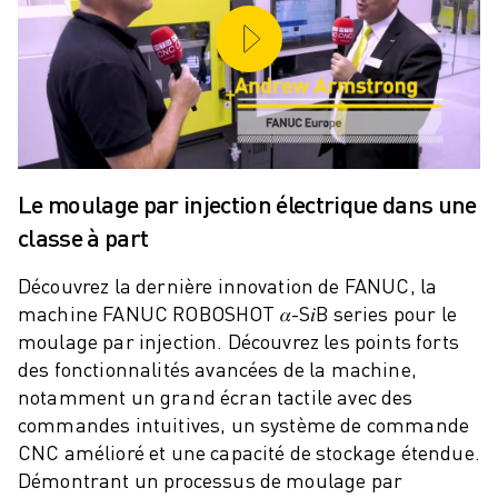
ROBOSHOT MAINTENANCE PRÉVENTIVE
COÛT TOTAL D'UNE ROBOSHOT
MACHINES D'ÉLECTROÉROSION PAR FIL
ROBOCUT MACHINES D'ÉLECTROÉROSION À FIL
ROBOCUT MATÉRIEL
LOGICIEL ROBOCUT
ROBOCUT MAINTENANCE PRÉVENTIVE
Le moulage par injection électrique dans une
DURABILITÉ DU ROBOCUT
SOLUTIONS IIOT
classe à part
SOLUTIONS POUR L'USINE INTELLIGENTE
Découvrez la dernière innovation de FANUC, la
DES SOLUTIONS D'USINE INTELLIGENTE POUR AMÉLIORER L'EFFICAC
machine FANUC ROBOSHOT 𝛼-S𝑖B series pour le
ENREGISTREMENT DU PRODUIT "
moulage par injection. Découvrez les points forts
TÉMOIGNAGES
des fonctionnalités avancées de la machine,
SOLUTIONS
notamment un grand écran tactile avec des
INDUSTRIES
commandes intuitives, un système de commande
TOUTES LES INDUSTRIES
CNC amélioré et une capacité de stockage étendue.
AÉROSPATIALE
Démontrant un processus de moulage par
AUTOMOBILE