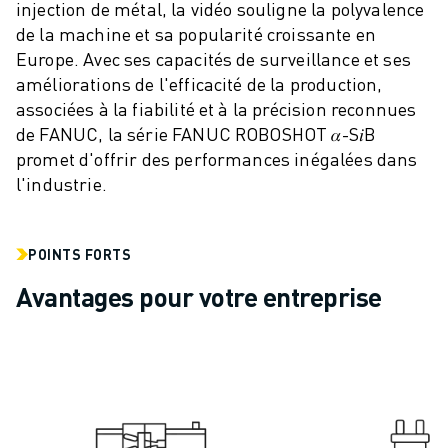
injection de métal, la vidéo souligne la polyvalence
VÉHICULES ÉLECTRIQUES
de la machine et sa popularité croissante en
ÉLECTRONIQUE
Europe. Avec ses capacités de surveillance et ses
ALIMENTATION ET BOISSONS
améliorations de l'efficacité de la production,
MÉDICAL
associées à la fiabilité et à la précision reconnues
PLASTIQUES
de FANUC, la série FANUC ROBOSHOT 𝛼-S𝑖B
ENTREPOSAGE, LOGISTIQUE, POSTE ET COLIS
promet d'offrir des performances inégalées dans
APPLICATIONS
l'industrie.
TOUTES LES APPLICATIONS
USINAGE 5 AXES
SOUDAGE À L'ARC
POINTS FORTS
ASSEMBLAGE
Avantages pour votre entreprise
RECTIFICATION CNC
FRAISAGE CNC
TOURNAGE CNC
PERÇAGE ET TARAUDAGE À GRANDE VITESSE
MOULAGE PAR INJECTION
ENTRETIEN DES MACHINES