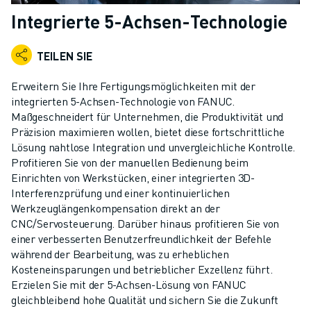
KOLLABORATIVE ROBOTER
Integrierte 5-Achsen-Technologie
ROBOTERPALETTE
ROBOTER-STEUERUNGEN
TEILEN SIE
ROBOTER-ZUBEHÖR
ROBOTER-SOFTWARE
Erweitern Sie Ihre Fertigungsmöglichkeiten mit der
SIMULATIONSSOFTWARE
integrierten 5-Achsen-Technologie von FANUC.
Maßgeschneidert für Unternehmen, die Produktivität und
ROBOTIK-PRODUKTE FÜR DEN BILDUNGSBEREICH
Präzision maximieren wollen, bietet diese fortschrittliche
ROBOTER-AUTOMATISIERUNG
Lösung nahtlose Integration und unvergleichliche Kontrolle.
KOMPAKTE CNC-BEARBEITUNGSZENTREN
Profitieren Sie von der manuellen Bedienung beim
ROBODRILL-FILTER
Einrichten von Werkstücken, einer integrierten 3D-
ROBODRILL KOMPAKTE CNC-BEARBEITUNGSZENTREN
Interferenzprüfung und einer kontinuierlichen
ROBODRILL HARDWARE
Werkzeuglängenkompensation direkt an der
CNC/Servosteuerung. Darüber hinaus profitieren Sie von
ROBODRILL SOFTWARE
einer verbesserten Benutzerfreundlichkeit der Befehle
ROBODRILL VORBEUGENDE WARTUNG
während der Bearbeitung, was zu erheblichen
ROBODRILL NACHHALTIGKEIT
Kosteneinsparungen und betrieblicher Exzellenz führt.
ROBODRILL ROBOTER-PAKET
Erzielen Sie mit der 5-Achsen-Lösung von FANUC
ROBODRILL BILDUNGSPAKET
gleichbleibend hohe Qualität und sichern Sie die Zukunft