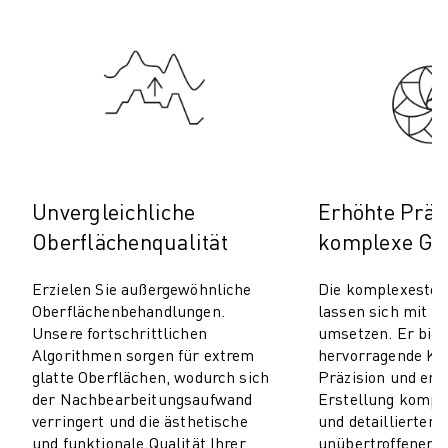
CNC-SCHLEIFEN
CNC-FRÄSEN
CNC-DREHEN
HOCHGESCHWINDIGKEITSBOHREN UND -GEWINDESCHNEIDEN
SPRITZGUSS
MASCHINENBEDIENUNG
MATERIALHANDHABUNG
LACKIEREN
Unvergleichliche
Erhöhte Präzi
PALETTIEREN
Oberflächenqualität
komplexe Ge
PUNKTSCHWEISSEN
VISION INSPEKTION
Erzielen Sie außergewöhnliche
Die komplexesten
DRAHTERODIERMASCHINE
Oberflächenbehandlungen.
lassen sich mit Le
Unsere fortschrittlichen
umsetzen. Er biet
FALLBEISPIELE
Algorithmen sorgen für extrem
hervorragende Kon
KUNDENDIENST
glatte Oberflächen, wodurch sich
Präzision und erm
KUNDENBETREUUNG
der Nachbearbeitungsaufwand
Erstellung kompli
FANUC PLÄNE
verringert und die ästhetische
und detaillierter
FIELD & WARTUNG
und funktionale Qualität Ihrer
unübertroffener G