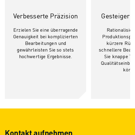
ÜBER FANUC
FANUC IN EUROPA
Verbesserte Präzision
Gesteigerte
UNSERE STANDORTE
NACHHALTIGKEIT
Erzielen Sie eine überragende
Rationalisier
KARRIERE
Genauigkeit bei komplizierten
Produktionspr
GESTALTEN SIE IHRE ZUKUNFT MIT FANUC
Bearbeitungen und
kürzere Rüst
gewährleisten Sie so stets
schnellere Bear
JETZT BEWERBEN » KARRIEREPORTAL
hochwertige Ergebnisse.
Sie knappe T
KONTAKT
Qualitätseinbu
KONTAKT
könn
STANDORTE
IMPRESSUM
Kontakt aufnehmen