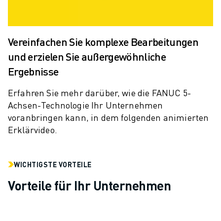
PRODUKTREGISTRIERUNG » FANUC PORTAL
FALLBEISPIELE
LÖSUNGEN
BRANCHEN
Vereinfachen Sie komplexe Bearbeitungen
ALLE BRANCHEN
und erzielen Sie außergewöhnliche
LUFT- UND RAUMFAHRT
Ergebnisse
AUTOMOBIL
ELEKTRISCHE FAHRZEUGE
Erfahren Sie mehr darüber, wie die FANUC 5-
ELEKTRONIK
Achsen-Technologie Ihr Unternehmen
LEBENSMITTEL UND GETRÄNKE
voranbringen kann, in dem folgenden animierten
MEDIZIN
Erklärvideo.
KUNSTSTOFFE
LAGERHALTUNG, LOGISTIK, POST & PAKET
WICHTIGSTE VORTEILE
APPLIKATIONEN
ALLE APPLIKATIONEN
Vorteile für Ihr Unternehmen
5-ACHS-BEARBEITUNG
LICHTBOGENSCHWEISSEN
MONTAGE