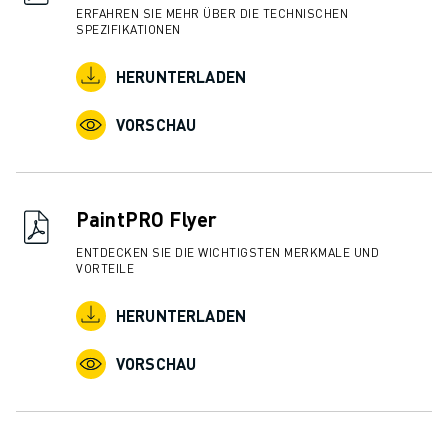
ÜBER FANUC
ERFAHREN SIE MEHR ÜBER DIE TECHNISCHEN
SPEZIFIKATIONEN
FANUC IN EUROPA
UNSERE STANDORTE
HERUNTERLADEN
NACHHALTIGKEIT
KARRIERE
VORSCHAU
GESTALTEN SIE IHRE ZUKUNFT MIT FANUC
JETZT BEWERBEN » KARRIEREPORTAL
KONTAKT
PaintPRO Flyer
KONTAKT
STANDORTE
ENTDECKEN SIE DIE WICHTIGSTEN MERKMALE UND
IMPRESSUM
VORTEILE
HERUNTERLADEN
VORSCHAU