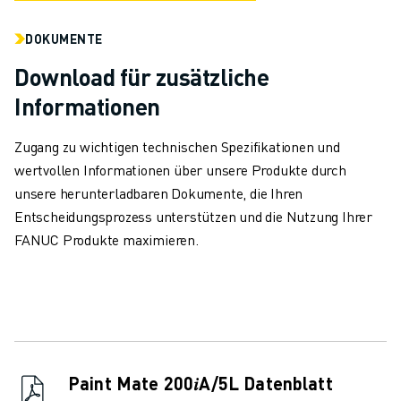
TECHNISCHE FERNUNTERSTÜTZUNG
ERSATZTEILE
DOKUMENTE
WIEDERAUFBEREITUNG
Download für zusätzliche
DIGITALE SERVICE TOOLS
Informationen
E-STORE
DOWNLOAD CENTER » MYFANUC
Zugang zu wichtigen technischen Spezifikationen und
TRAINING & AUSBILDUNG
wertvollen Informationen über unsere Produkte durch
FANUC AKADEMIE
unsere herunterladbaren Dokumente, die Ihren
BRANCHEN-LÖSUNGEN
Entscheidungsprozess unterstützen und die Nutzung Ihrer
LÖSUNGEN FÜR DIE AUSBILDUNG
FANUC Produkte maximieren.
WORLDSKILLS & YOUNG TALENTS
BILDUNGSVERANSTALTUNGEN
NEWS & MEDIA
NEWS & MEDIA
EVENTS
BILDUNGSVERANSTALTUNGEN
Paint Mate 200𝑖A/5L Datenblatt
ÜBER FANUC