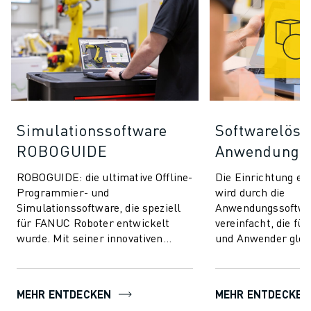
Simulationssoftware
Softwarelösu
ROBOGUIDE
Anwendunge
ROBOGUIDE: die ultimative Offline-
Die Einrichtung e
Programmier- und
wird durch die
Simulationssoftware, die speziell
Anwendungssoftwa
für FANUC Roboter entwickelt
vereinfacht, die fü
wurde. Mit seiner innovativen
und Anwender glei
Technologie ermöglicht
unschätzbarem Wert
ROBOGUIDE den Anwendern die
Softwarelösungen v
mü...
MEHR ENTDECKEN
MEHR ENTDECKEN