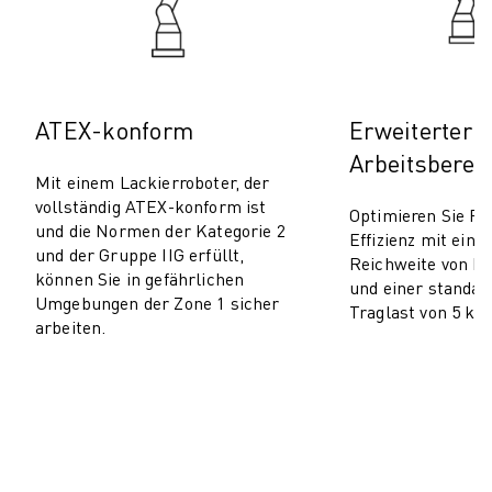
PRODUKTREGISTRIERUNG » FANUC PORTAL
FALLBEISPIELE
LÖSUNGEN
BRANCHEN
ALLE BRANCHEN
ATEX-konform
Erweiterter
LUFT- UND RAUMFAHRT
Arbeitsberei
AUTOMOBIL
Mit einem Lackierroboter, der
ELEKTRISCHE FAHRZEUGE
vollständig ATEX-konform ist
Optimieren Sie Re
und die Normen der Kategorie 2
ELEKTRONIK
Effizienz mit eine
und der Gruppe IIG erfüllt,
LEBENSMITTEL UND GETRÄNKE
Reichweite von b
können Sie in gefährlichen
und einer standa
MEDIZIN
Umgebungen der Zone 1 sicher
Traglast von 5 kg.
KUNSTSTOFFE
arbeiten.
LAGERHALTUNG, LOGISTIK, POST & PAKET
APPLIKATIONEN
ALLE APPLIKATIONEN
5-ACHS-BEARBEITUNG
LICHTBOGENSCHWEISSEN
MONTAGE