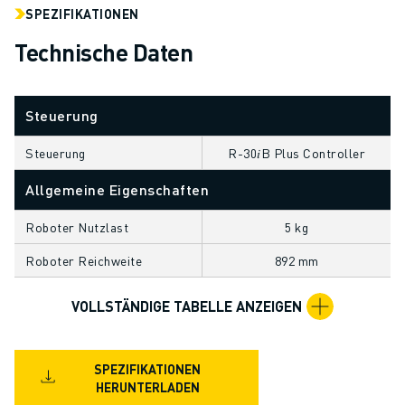
SPEZIFIKATIONEN
CNC-SCHLEIFEN
CNC-FRÄSEN
Technische Daten
CNC-DREHEN
HOCHGESCHWINDIGKEITSBOHREN UND -GEWINDESCHNEIDEN
SPRITZGUSS
Steuerung
MASCHINENBEDIENUNG
Steuerung
R-30𝑖B Plus Controller
MATERIALHANDHABUNG
LACKIEREN
Allgemeine Eigenschaften
PALETTIEREN
Roboter Nutzlast
5 kg
PUNKTSCHWEISSEN
VISION INSPEKTION
Roboter Reichweite
892 mm
DRAHTERODIERMASCHINE
FALLBEISPIELE
VOLLSTÄNDIGE TABELLE ANZEIGEN
KUNDENDIENST
KUNDENBETREUUNG
SPEZIFIKATIONEN
FANUC PLANS
HERUNTERLADEN
FIELD & WARTUNG