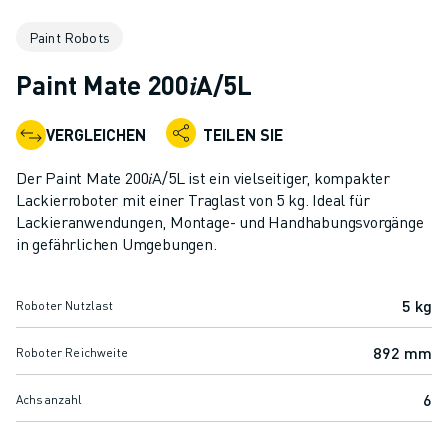
KOLLABORATIVE ROBOTER
Paint Robots
ROBOTERPALETTE
ROBOTER-STEUERUNGEN
Paint Mate 200𝑖A/5L
ROBOTER-ZUBEHÖR
ROBOTER-SOFTWARE
VERGLEICHEN
TEILEN SIE
SIMULATIONSSOFTWARE
ROBOTIK-PRODUKTE FÜR DEN BILDUNGSBEREICH
Der Paint Mate 200𝑖A/5L ist ein vielseitiger, kompakter
ROBOTER-AUTOMATISIERUNG
Lackierroboter mit einer Traglast von 5 kg. Ideal für
KOMPAKTE CNC-BEARBEITUNGSZENTREN
Lackieranwendungen, Montage- und Handhabungsvorgänge
in gefährlichen Umgebungen.
ROBODRILL-FILTER
ROBODRILL KOMPAKTE CNC-BEARBEITUNGSZENTREN
ROBODRILL HARDWARE
5 kg
Roboter Nutzlast
ROBODRILL SOFTWARE
ROBODRILL VORBEUGENDE WARTUNG
892 mm
Roboter Reichweite
ROBODRILL NACHHALTIGKEIT
6
Achsanzahl
ROBODRILL ROBOTER-PAKET
ROBODRILL BILDUNGSPAKET