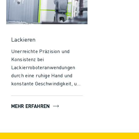
Lackieren
Unerreichte Präzision und
Konsistenz bei
Lackierroboteranwendungen
durch eine ruhige Hand und
konstante Geschwindigkeit, um
eine gleichmäßige Abdeckung
mit jedem Strich und Sprühstoß
MEHR ERFAHREN
zu gewährleisten. Verbessern
Sie die Effizienz und verkürzen
Sie die Durchlaufzeiten mit
Robotersystemen, die einen