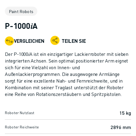
KOLLABORATIVE ROBOTER
Paint Robots
ROBOTERPALETTE
ROBOTER-STEUERUNGEN
P-1000𝑖A
ROBOTER-ZUBEHÖR
ROBOTER-SOFTWARE
VERGLEICHEN
TEILEN SIE
SIMULATIONSSOFTWARE
ROBOTIK-PRODUKTE FÜR DEN BILDUNGSBEREICH
Der P-1000𝑖A ist ein einzigartiger Lackierroboter mit sieben
ROBOTER-AUTOMATISIERUNG
integrierten Achsen. Sein optimal positionierter Arm eignet
KOMPAKTE CNC-BEARBEITUNGSZENTREN
sich für eine Vielzahl von Innen- und
Außenlackierprogrammen. Die ausgewogene Armlänge
ROBODRILL-FILTER
sorgt für eine exzellente Nah- und Fernreichweite, und in
ROBODRILL KOMPAKTE CNC-BEARBEITUNGSZENTREN
Kombination mit seiner Traglast unterstützt der Roboter
ROBODRILL HARDWARE
eine Reihe von Rotationszerstäubern und Spritzpistolen.
ROBODRILL SOFTWARE
ROBODRILL VORBEUGENDE WARTUNG
15 kg
Roboter Nutzlast
ROBODRILL NACHHALTIGKEIT
ROBODRILL ROBOTER-PAKET
2896 mm
Roboter Reichweite
ROBODRILL BILDUNGSPAKET