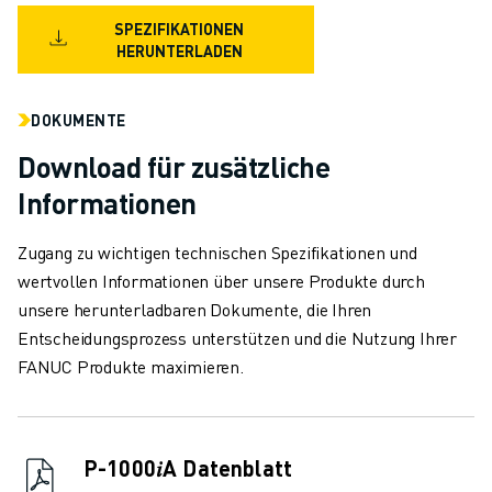
TECHNISCHE FERNUNTERSTÜTZUNG
SPEZIFIKATIONEN
ERSATZTEILE
HERUNTERLADEN
WIEDERAUFBEREITUNG
DIGITALE SERVICE TOOLS
DOKUMENTE
E-STORE
DOWNLOAD CENTER » MYFANUC
Download für zusätzliche
TRAINING & AUSBILDUNG
Informationen
FANUC AKADEMIE
BRANCHEN-LÖSUNGEN
Zugang zu wichtigen technischen Spezifikationen und
LÖSUNGEN FÜR DIE AUSBILDUNG
wertvollen Informationen über unsere Produkte durch
WORLDSKILLS & YOUNG TALENTS
unsere herunterladbaren Dokumente, die Ihren
BILDUNGSVERANSTALTUNGEN
Entscheidungsprozess unterstützen und die Nutzung Ihrer
NEWS & MEDIA
FANUC Produkte maximieren.
NEWS & MEDIA
EVENTS
BILDUNGSVERANSTALTUNGEN
P-1000𝑖A Datenblatt
ÜBER FANUC