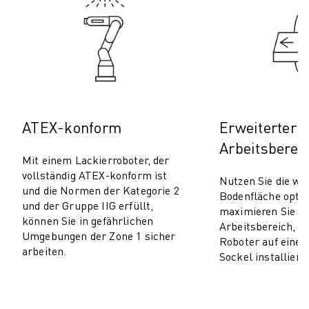
PRODUKTREGISTRIERUNG » FANUC PORTAL
FALLBEISPIELE
LÖSUNGEN
BRANCHEN
ALLE BRANCHEN
LUFT- UND RAUMFAHRT
AUTOMOBIL
ATEX-konform
Erweiterter
ELEKTRISCHE FAHRZEUGE
ELEKTRONIK
Arbeitsberei
Mit einem Lackierroboter, der
LEBENSMITTEL UND GETRÄNKE
vollständig ATEX-konform ist
Nutzen Sie die we
MEDIZIN
und die Normen der Kategorie 2
Bodenfläche opti
KUNSTSTOFFE
und der Gruppe IIG erfüllt,
maximieren Sie d
LAGERHALTUNG, LOGISTIK, POST & PAKET
können Sie in gefährlichen
Arbeitsbereich, i
APPLIKATIONEN
Umgebungen der Zone 1 sicher
Roboter auf eine
arbeiten.
ALLE APPLIKATIONEN
Sockel installiere
5-ACHS-BEARBEITUNG
LICHTBOGENSCHWEISSEN
MONTAGE