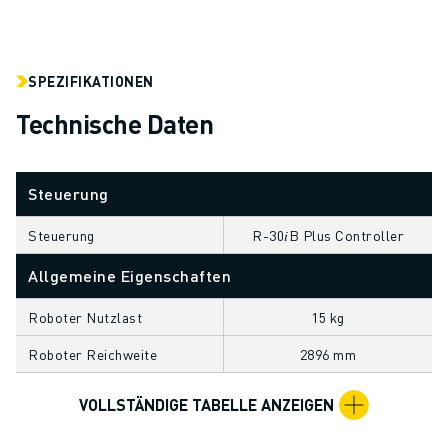
CNC-SCHLEIFEN
CNC-FRÄSEN
CNC-DREHEN
SPEZIFIKATIONEN
HOCHGESCHWINDIGKEITSBOHREN UND -GEWINDESCHNEIDEN
Technische Daten
SPRITZGUSS
MASCHINENBEDIENUNG
MATERIALHANDHABUNG
Steuerung
LACKIEREN
PALETTIEREN
Steuerung
R-30𝑖B Plus Controller
PUNKTSCHWEISSEN
Allgemeine Eigenschaften
VISION INSPEKTION
DRAHTERODIERMASCHINE
Roboter Nutzlast
15 kg
FALLBEISPIELE
Roboter Reichweite
2896 mm
KUNDENDIENST
KUNDENBETREUUNG
VOLLSTÄNDIGE TABELLE ANZEIGEN
FANUC PLANS
FIELD & WARTUNG