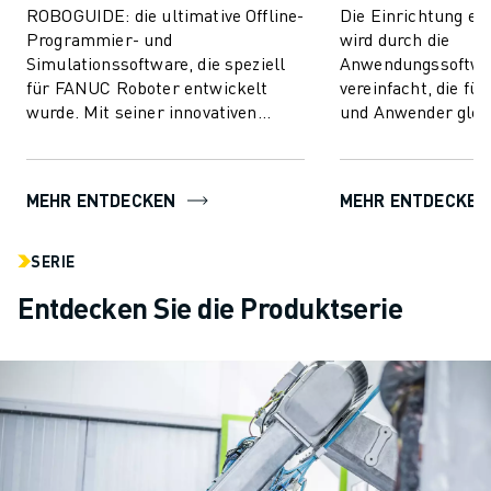
ROBOGUIDE: die ultimative Offline-
Die Einrichtung e
Programmier- und
wird durch die
Simulationssoftware, die speziell
Anwendungssoftwa
für FANUC Roboter entwickelt
vereinfacht, die fü
wurde. Mit seiner innovativen
und Anwender glei
Technologie ermöglicht
unschätzbarem Wert
ROBOGUIDE den Anwendern die
Softwarelösungen v
mü...
MEHR ENTDECKEN
MEHR ENTDECKEN
SERIE
Entdecken Sie die Produktserie