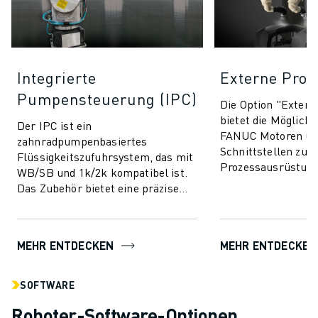
Integrierte
Externe Proz
Pumpensteuerung (IPC)
Die Option "Exter
bietet die Möglichk
Der IPC ist ein
FANUC Motoren üb
zahnradpumpenbasiertes
Schnittstellen zu s
Flüssigkeitszufuhrsystem, das mit
Prozessausrüstung
WB/SB und 1k/2k kompatibel ist.
Pumpen zur Flüssi
Das Zubehör bietet eine präzise
ver...
Steuerung über Servomotoren im
Arm, die mit Farbwechselventi...
MEHR ENTDECKEN
MEHR ENTDECKEN
SOFTWARE
Roboter-Software-Optionen