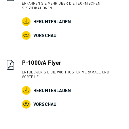
ÜBER FANUC
ERFAHREN SIE MEHR ÜBER DIE TECHNISCHEN
SPEZIFIKATIONEN
FANUC IN EUROPA
UNSERE STANDORTE
HERUNTERLADEN
NACHHALTIGKEIT
KARRIERE
VORSCHAU
GESTALTEN SIE IHRE ZUKUNFT MIT FANUC
JETZT BEWERBEN » KARRIEREPORTAL
KONTAKT
P-1000𝑖A Flyer
KONTAKT
STANDORTE
ENTDECKEN SIE DIE WICHTIGSTEN MERKMALE UND
IMPRESSUM
VORTEILE
HERUNTERLADEN
VORSCHAU