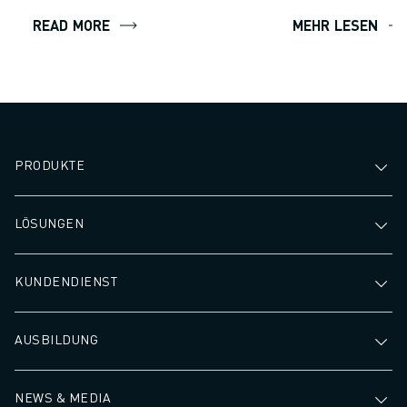
Schweißen.
ÜBER FANUC
READ MORE
MEHR LESEN
FANUC IN EUROPA
UNSERE STANDORTE
NACHHALTIGKEIT
KARRIERE
GESTALTEN SIE IHRE ZUKUNFT MIT FANUC
JETZT BEWERBEN » KARRIEREPORTAL
PRODUKTE
KONTAKT
KONTAKT
STANDORTE
LÖSUNGEN
IMPRESSUM
KUNDENDIENST
AUSBILDUNG
NEWS & MEDIA