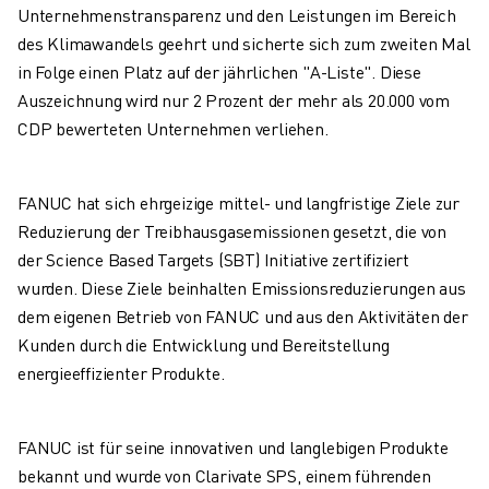
PRODUKTREGISTRIERUNG » FANUC PORTAL
Unternehmenstransparenz und den Leistungen im Bereich
FALLBEISPIELE
des Klimawandels geehrt und sicherte sich zum zweiten Mal
LÖSUNGEN
in Folge einen Platz auf der jährlichen "A-Liste". Diese
BRANCHEN
Auszeichnung wird nur 2 Prozent der mehr als 20.000 vom
ALLE BRANCHEN
CDP bewerteten Unternehmen verliehen.
LUFT- UND RAUMFAHRT
AUTOMOBIL
ELEKTRISCHE FAHRZEUGE
FANUC hat sich ehrgeizige mittel- und langfristige Ziele zur
ELEKTRONIK
Reduzierung der Treibhausgasemissionen gesetzt, die von
LEBENSMITTEL UND GETRÄNKE
der Science Based Targets (SBT) Initiative zertifiziert
MEDIZIN
wurden. Diese Ziele beinhalten Emissionsreduzierungen aus
KUNSTSTOFFE
dem eigenen Betrieb von FANUC und aus den Aktivitäten der
LAGERHALTUNG, LOGISTIK, POST & PAKET
Kunden durch die Entwicklung und Bereitstellung
APPLIKATIONEN
energieeffizienter Produkte.
ALLE APPLIKATIONEN
5-ACHS-BEARBEITUNG
FANUC ist für seine innovativen und langlebigen Produkte
LICHTBOGENSCHWEISSEN
bekannt und wurde von Clarivate SPS, einem führenden
MONTAGE