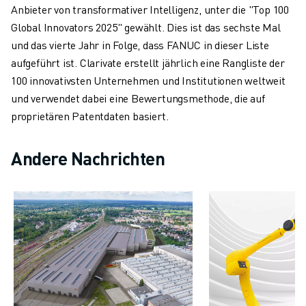
Anbieter von transformativer Intelligenz, unter die "Top 100
CNC-SCHLEIFEN
Global Innovators 2025" gewählt. Dies ist das sechste Mal
CNC-FRÄSEN
und das vierte Jahr in Folge, dass FANUC in dieser Liste
CNC-DREHEN
aufgeführt ist. Clarivate erstellt jährlich eine Rangliste der
HOCHGESCHWINDIGKEITSBOHREN UND -GEWINDESCHNEIDEN
100 innovativsten Unternehmen und Institutionen weltweit
SPRITZGUSS
und verwendet dabei eine Bewertungsmethode, die auf
MASCHINENBEDIENUNG
proprietären Patentdaten basiert.
MATERIALHANDHABUNG
LACKIEREN
Andere Nachrichten
PALETTIEREN
PUNKTSCHWEISSEN
VISION INSPEKTION
DRAHTERODIERMASCHINE
FALLBEISPIELE
KUNDENDIENST
KUNDENBETREUUNG
FANUC PLANS
FIELD & WARTUNG