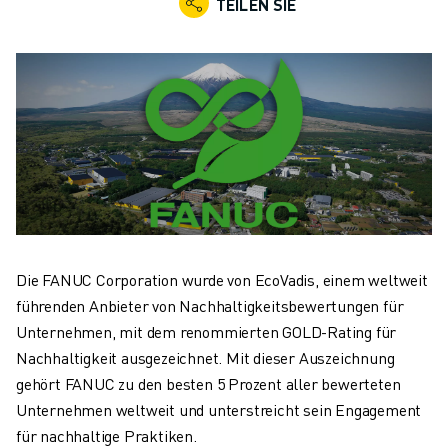
TEILEN SIE
KOLLABORATIVE ROBOTER
ROBOTERPALETTE
ROBOTER-STEUERUNGEN
ROBOTER-ZUBEHÖR
ROBOTER-SOFTWARE
SIMULATIONSSOFTWARE
ROBOTIK-PRODUKTE FÜR DEN BILDUNGSBEREICH
ROBOTER-AUTOMATISIERUNG
KOMPAKTE CNC-BEARBEITUNGSZENTREN
ROBODRILL-FILTER
ROBODRILL KOMPAKTE CNC-BEARBEITUNGSZENTREN
Die FANUC Corporation wurde von EcoVadis, einem weltweit
ROBODRILL HARDWARE
führenden Anbieter von Nachhaltigkeitsbewertungen für
ROBODRILL SOFTWARE
Unternehmen, mit dem renommierten GOLD-Rating für
ROBODRILL VORBEUGENDE WARTUNG
Nachhaltigkeit ausgezeichnet. Mit dieser Auszeichnung
ROBODRILL NACHHALTIGKEIT
gehört FANUC zu den besten 5 Prozent aller bewerteten
ROBODRILL ROBOTER-PAKET
Unternehmen weltweit und unterstreicht sein Engagement
ROBODRILL BILDUNGSPAKET
für nachhaltige Praktiken.