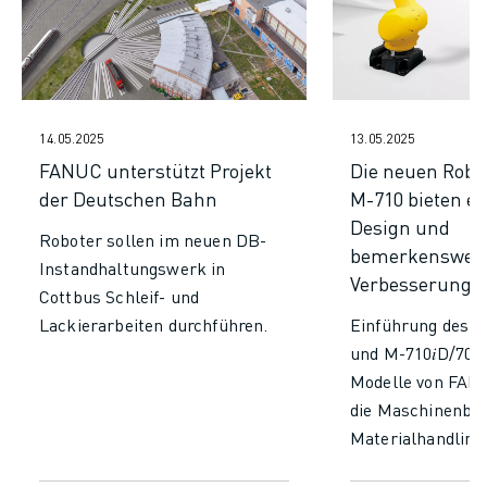
TECHNISCHE FERNUNTERSTÜTZUNG
ERSATZTEILE
WIEDERAUFBEREITUNG
DIGITALE SERVICE TOOLS
E-STORE
14.05.2025
13.05.2025
DOWNLOAD CENTER » MYFANUC
FANUC unterstützt Projekt
Die neuen Robot
TRAINING & AUSBILDUNG
der Deutschen Bahn
M-710 bieten ei
FANUC AKADEMIE
Design und
Roboter sollen im neuen DB-
BRANCHEN-LÖSUNGEN
bemerkenswer
Instandhaltungswerk in
LÖSUNGEN FÜR DIE AUSBILDUNG
Verbesserunge
Cottbus Schleif- und
WORLDSKILLS & YOUNG TALENTS
Lackierarbeiten durchführen.
Einführung des M
BILDUNGSVERANSTALTUNGEN
und M-710𝑖D/70:
NEWS & MEDIA
Modelle von FAN
NEWS & MEDIA
die Maschinenbed
EVENTS
Materialhandling,
BILDUNGSVERANSTALTUNGEN
die Palettierung 
ÜBER FANUC