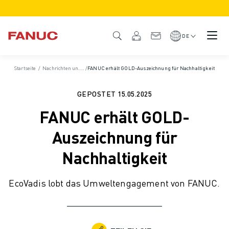
PRODUKTE
PRODUKTÜBERSICHT
DE
CNC & ANTRIEBE
CNC-FILTER
Startseite
/
Nachrichten und Medien
/
FANUC erhält GOLD-Auszeichnung für Nachhaltigkeit
/
News und Pressemitteilungen
/
Pressemitteilunge
CNC-SYSTEME
ANTRIEBE
GEPOSTET
15.05.2025
E/A-SYSTEM
FANUC erhält GOLD-
CNC-FUNKTIONEN/OPTIONEN
INDIVIDUALISIERUNG
Auszeichnung für
SIMULATION - DIGITALER ZWILLING
Nachhaltigkeit
CNC-NACHHALTIGKEIT
CNC-PRODUKTE FÜR DEN BILDUNGSBEREICH
EcoVadis lobt das Umweltengagement von FANUC.
RETROFIT LÖSUNGEN
ROBOTER
ROBOTERFILTER
INDUSTRIEROBOTER