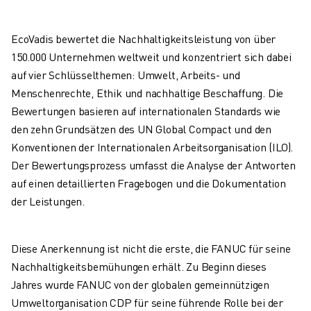
ELEKTRISCHE SPRITZGUSSMASCHINEN
ROBOSHOT-FILTER
EcoVadis bewertet die Nachhaltigkeitsleistung von über
ROBOSHOT ELEKTRISCHE SPRITZGUSSMASCHINEN
150.000 Unternehmen weltweit und konzentriert sich dabei
ROBOSHOT HARDWARE
auf vier Schlüsselthemen: Umwelt, Arbeits- und
ROBOSHOT SOFTWARE
Menschenrechte, Ethik und nachhaltige Beschaffung. Die
ROBOSHOT NACHHALTIGKEIT
Bewertungen basieren auf internationalen Standards wie
ROBOSHOT ROBOTER-PAKET
den zehn Grundsätzen des UN Global Compact und den
ROBOSHOT VORBEUGENDE WARTUNG
Konventionen der Internationalen Arbeitsorganisation (ILO).
ROBOSHOT TOTAL COST OF OWNERSHIP
Der Bewertungsprozess umfasst die Analyse der Antworten
DRAHTERODIERMASCHINEN
auf einen detaillierten Fragebogen und die Dokumentation
ROBOCUT DRAHTERODIERMASCHINEN
der Leistungen.
ROBOCUT HARDWARE
ROBOCUT SOFTWARE
ROBOCUT VORBEUGENDE WARTUNG
Diese Anerkennung ist nicht die erste, die FANUC für seine
ROBOCUT NACHHALTIGKEIT
Nachhaltigkeitsbemühungen erhält. Zu Beginn dieses
IIOT-LÖSUNGEN
Jahres wurde FANUC von der globalen gemeinnützigen
INTELLIGENTE FABRIKLÖSUNGEN
Umweltorganisation CDP für seine führende Rolle bei der