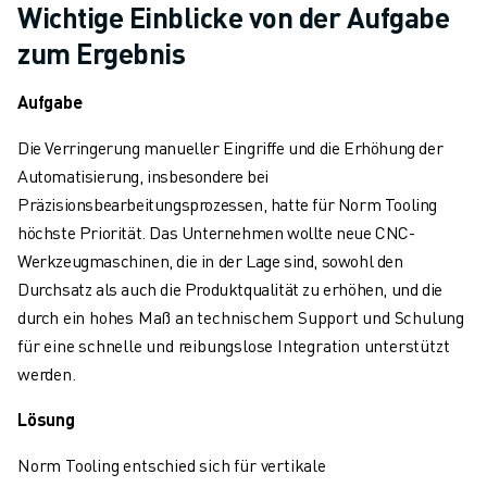
ÜBER FANUC
Wichtige Einblicke von der Aufgabe
FANUC IN EUROPA
zum Ergebnis
UNSERE STANDORTE
NACHHALTIGKEIT
Aufgabe
KARRIERE
Die Verringerung manueller Eingriffe und die Erhöhung der
GESTALTEN SIE IHRE ZUKUNFT MIT FANUC
Automatisierung, insbesondere bei
JETZT BEWERBEN » KARRIEREPORTAL
Präzisionsbearbeitungsprozessen, hatte für Norm Tooling
KONTAKT
höchste Priorität. Das Unternehmen wollte neue CNC-
KONTAKT
Werkzeugmaschinen, die in der Lage sind, sowohl den
STANDORTE
Durchsatz als auch die Produktqualität zu erhöhen, und die
IMPRESSUM
durch ein hohes Maß an technischem Support und Schulung
für eine schnelle und reibungslose Integration unterstützt
werden.
Lösung
Norm Tooling entschied sich für vertikale