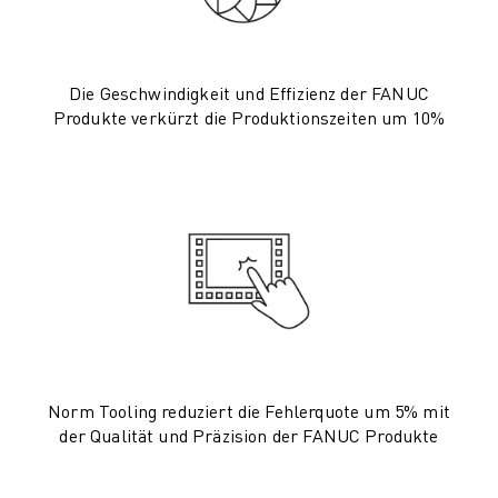
CNC-SCHLEIFEN
CNC-FRÄSEN
CNC-DREHEN
Die Geschwindigkeit und Effizienz der FANUC
HOCHGESCHWINDIGKEITSBOHREN UND -GEWINDESCHNEIDEN
Produkte verkürzt die Produktionszeiten um 10%
SPRITZGUSS
MASCHINENBEDIENUNG
MATERIALHANDHABUNG
LACKIEREN
PALETTIEREN
PUNKTSCHWEISSEN
VISION INSPEKTION
DRAHTERODIERMASCHINE
FALLBEISPIELE
KUNDENDIENST
Norm Tooling reduziert die Fehlerquote um 5% mit
KUNDENBETREUUNG
der Qualität und Präzision der FANUC Produkte
FANUC PLANS
FIELD & WARTUNG