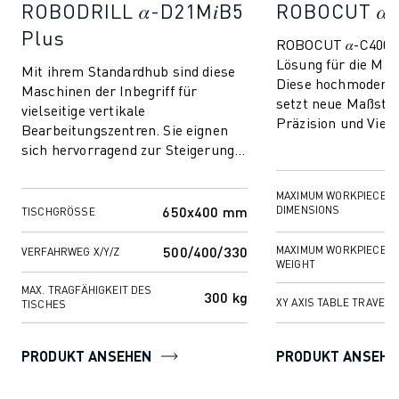
ROBODRILL 𝛼-D21M𝑖B5
ROBOCUT 𝛼-
Plus
ROBOCUT 𝛼-C400𝑖
Lösung für die Mik
Mit ihrem Standardhub sind diese
Diese hochmodern
Maschinen der Inbegriff für
setzt neue Maßstä
vielseitige vertikale
Präzision und Viels
Bearbeitungszentren. Sie eignen
damit die perfekte
sich hervorragend zur Steigerung
Branchen w...
der Produktivität bei
verschiedenen Fräs- und Boh...
MAXIMUM WORKPIECE
650x400 mm
DIMENSIONS
TISCHGRÖSSE
500/400/330
MAXIMUM WORKPIECE
VERFAHRWEG X/Y/Z
WEIGHT
MAX. TRAGFÄHIGKEIT DES
300 kg
XY AXIS TABLE TRAVEL
TISCHES
PRODUKT ANSEHEN
PRODUKT ANSEHE