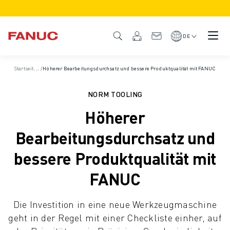
PRODUKTE
PRODUKTÜBERSICHT
DE
CNC & ANTRIEBE
CNC-FILTER
S
tartseite
/
/
Fallbeispiele
Höherer Bearbeitungsdurchsatz und bessere Produktqualität mit FANUC
CNC-SYSTEME
ANTRIEBE
NORM TOOLING
E/A-SYSTEM
Höherer
CNC-FUNKTIONEN/OPTIONEN
INDIVIDUALISIERUNG
Bearbeitungsdurchsatz und
SIMULATION - DIGITALER ZWILLING
bessere Produktqualität mit
CNC-NACHHALTIGKEIT
CNC-PRODUKTE FÜR DEN BILDUNGSBEREICH
FANUC
RETROFIT LÖSUNGEN
ROBOTER
Die Investition in eine neue Werkzeugmaschine
ROBOTERFILTER
geht in der Regel mit einer Checkliste einher, auf
INDUSTRIEROBOTER