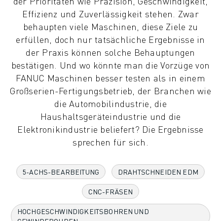
der Prioritäten wie Präzision, Geschwindigkeit,
KOLLABORATIVE ROBOTER
Effizienz und Zuverlässigkeit stehen. Zwar
ROBOTERPALETTE
behaupten viele Maschinen, diese Ziele zu
ROBOTER-STEUERUNGEN
erfüllen, doch nur tatsächliche Ergebnisse in
ROBOTER-ZUBEHÖR
der Praxis können solche Behauptungen
ROBOTER-SOFTWARE
bestätigen. Und wo könnte man die Vorzüge von
SIMULATIONSSOFTWARE
FANUC Maschinen besser testen als in einem
ROBOTIK-PRODUKTE FÜR DEN BILDUNGSBEREICH
Großserien-Fertigungsbetrieb, der Branchen wie
ROBOTER-AUTOMATISIERUNG
die Automobilindustrie, die
KOMPAKTE CNC-BEARBEITUNGSZENTREN
Haushaltsgeräteindustrie und die
ROBODRILL-FILTER
Elektronikindustrie beliefert? Die Ergebnisse
ROBODRILL KOMPAKTE CNC-BEARBEITUNGSZENTREN
sprechen für sich.
ROBODRILL HARDWARE
ROBODRILL SOFTWARE
5-ACHS-BEARBEITUNG
DRAHTSCHNEIDEN EDM
ROBODRILL VORBEUGENDE WARTUNG
ROBODRILL NACHHALTIGKEIT
CNC-FRÄSEN
ROBODRILL ROBOTER-PAKET
ROBODRILL BILDUNGSPAKET
HOCHGESCHWINDIGKEITSBOHREN UND