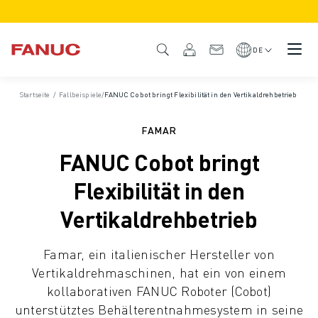
PRODUKTE
PRODUKTÜBERSICHT
DE
CNC & ANTRIEBE
CNC-FILTER
Startseite
/
Fallbeispiele
/
FANUC Cobot bringt Flexibilität in den Vertikaldrehbetrieb
CNC-SYSTEME
ANTRIEBE
FAMAR
E/A-SYSTEM
FANUC Cobot bringt
CNC-FUNKTIONEN/OPTIONEN
INDIVIDUALISIERUNG
Flexibilität in den
SIMULATION - DIGITALER ZWILLING
Vertikaldrehbetrieb
CNC-NACHHALTIGKEIT
CNC-PRODUKTE FÜR DEN BILDUNGSBEREICH
Famar, ein italienischer Hersteller von
RETROFIT LÖSUNGEN
Vertikaldrehmaschinen, hat ein von einem
ROBOTER
kollaborativen FANUC Roboter (Cobot)
ROBOTERFILTER
unterstütztes Behälterentnahmesystem in seine
INDUSTRIEROBOTER