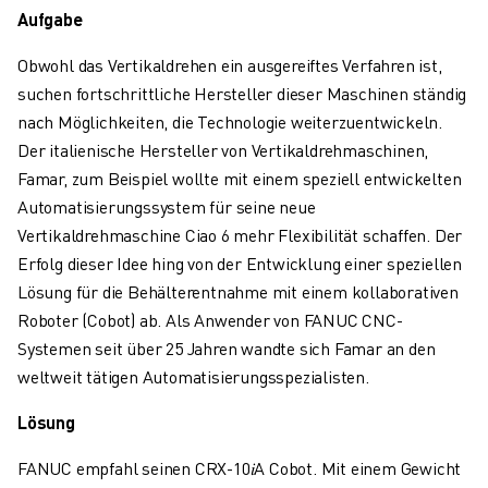
ÜBER FANUC
Aufgabe
FANUC IN EUROPA
Obwohl das Vertikaldrehen ein ausgereiftes Verfahren ist,
UNSERE STANDORTE
suchen fortschrittliche Hersteller dieser Maschinen ständig
NACHHALTIGKEIT
nach Möglichkeiten, die Technologie weiterzuentwickeln.
KARRIERE
Der italienische Hersteller von Vertikaldrehmaschinen,
GESTALTEN SIE IHRE ZUKUNFT MIT FANUC
Famar, zum Beispiel wollte mit einem speziell entwickelten
JETZT BEWERBEN » KARRIEREPORTAL
Automatisierungssystem für seine neue
KONTAKT
Vertikaldrehmaschine Ciao 6 mehr Flexibilität schaffen. Der
KONTAKT
Erfolg dieser Idee hing von der Entwicklung einer speziellen
STANDORTE
Lösung für die Behälterentnahme mit einem kollaborativen
IMPRESSUM
Roboter (Cobot) ab. Als Anwender von FANUC CNC-
Systemen seit über 25 Jahren wandte sich Famar an den
weltweit tätigen Automatisierungsspezialisten.
Lösung
FANUC empfahl seinen CRX-10𝑖A Cobot. Mit einem Gewicht