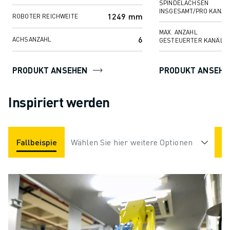
SPINDELACHSEN
INSGESAMT/PRO KANAL
1249 mm
ROBOTER REICHWEITE
MAX. ANZAHL
6
ACHSANZAHL
GESTEUERTER KANÄLE
PRODUKT ANSEHEN
PRODUKT ANSEHE
Inspiriert werden
Fallbeispiele
Wählen Sie hier weitere Optionen
Anwendungen
Branchen