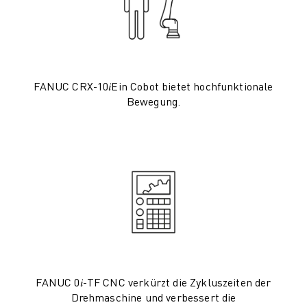
PRODUKTREGISTRIERUNG » FANUC PORTAL
FALLBEISPIELE
LÖSUNGEN
BRANCHEN
ALLE BRANCHEN
FANUC CRX-10𝑖Ein Cobot bietet hochfunktionale
LUFT- UND RAUMFAHRT
Bewegung.
AUTOMOBIL
ELEKTRISCHE FAHRZEUGE
ELEKTRONIK
LEBENSMITTEL UND GETRÄNKE
MEDIZIN
KUNSTSTOFFE
LAGERHALTUNG, LOGISTIK, POST & PAKET
APPLIKATIONEN
ALLE APPLIKATIONEN
5-ACHS-BEARBEITUNG
FANUC 0𝑖-TF CNC verkürzt die Zykluszeiten der
LICHTBOGENSCHWEISSEN
Drehmaschine und verbessert die
MONTAGE