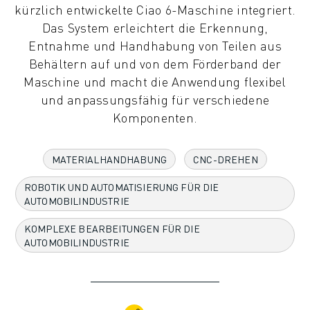
kürzlich entwickelte Ciao 6-Maschine integriert.
KOLLABORATIVE ROBOTER
Das System erleichtert die Erkennung,
ROBOTERPALETTE
Entnahme und Handhabung von Teilen aus
ROBOTER-STEUERUNGEN
Behältern auf und von dem Förderband der
ROBOTER-ZUBEHÖR
Maschine und macht die Anwendung flexibel
ROBOTER-SOFTWARE
und anpassungsfähig für verschiedene
SIMULATIONSSOFTWARE
Komponenten.
ROBOTIK-PRODUKTE FÜR DEN BILDUNGSBEREICH
ROBOTER-AUTOMATISIERUNG
KOMPAKTE CNC-BEARBEITUNGSZENTREN
MATERIALHANDHABUNG
CNC-DREHEN
ROBODRILL-FILTER
ROBOTIK UND AUTOMATISIERUNG FÜR DIE
ROBODRILL KOMPAKTE CNC-BEARBEITUNGSZENTREN
AUTOMOBILINDUSTRIE
ROBODRILL HARDWARE
ROBODRILL SOFTWARE
KOMPLEXE BEARBEITUNGEN FÜR DIE
ROBODRILL VORBEUGENDE WARTUNG
AUTOMOBILINDUSTRIE
ROBODRILL NACHHALTIGKEIT
ROBODRILL ROBOTER-PAKET
ROBODRILL BILDUNGSPAKET