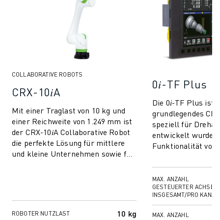
COLLABORATIVE ROBOTS
0𝑖-TF Plus
CRX-10𝑖A
Die 0𝑖-TF Plus ist 
Mit einer Traglast von 10 kg und
grundlegendes CNC
einer Reichweite von 1.249 mm ist
speziell für Dreh
der CRX-10𝑖A Collaborative Robot
entwickelt wurde u
die perfekte Lösung für mittlere
Funktionalität von
und kleine Unternehmen sowie für
Drehmaschinen opt
Automatisierungseinsteiger und ...
Dieses einfache, abe
MAX. ANZAHL
GESTEUERTER ACHSEN
INSGESAMT/PRO KANAL
10 kg
ROBOTER NUTZLAST
MAX. ANZAHL