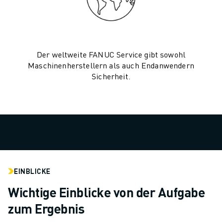
TECHNISCHE FERNUNTERSTÜTZUNG
ERSATZTEILE
WIEDERAUFBEREITUNG
DIGITALE SERVICE TOOLS
Der weltweite FANUC Service gibt sowohl
E-STORE
Maschinenherstellern als auch Endanwendern
DOWNLOAD CENTER » MYFANUC
Sicherheit.
TRAINING & AUSBILDUNG
FANUC AKADEMIE
BRANCHEN-LÖSUNGEN
LÖSUNGEN FÜR DIE AUSBILDUNG
WORLDSKILLS & YOUNG TALENTS
BILDUNGSVERANSTALTUNGEN
NEWS & MEDIA
EINBLICKE
NEWS & MEDIA
EVENTS
Wichtige Einblicke von der Aufgabe
BILDUNGSVERANSTALTUNGEN
zum Ergebnis
ÜBER FANUC