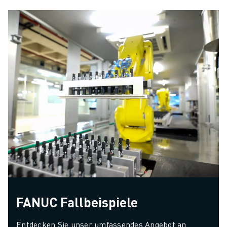
in einem Winkel
positioniert werden.
Darüber hinaus ermöglicht
die mühelose Integration
mit FTS oder anderen
mobilen Plattformen die
Automatisierung von nicht
ausgelasteten Maschinen
und sich wiederholenden
Vorgängen. Maximieren Sie
Effizienz und Platzbedarf
mit dem LR-10𝑖A/10, der
vielseitigen Lösung für
kompakte
Automatisierungsanforderungen.
FANUC Fallbeispiele
Entdecken Sie unser umfassendes Angebot an 