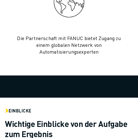
TECHNISCHE FERNUNTERSTÜTZUNG
ERSATZTEILE
WIEDERAUFBEREITUNG
DIGITALE SERVICE TOOLS
E-STORE
Die Partnerschaft mit FANUC bietet Zugang zu
DOWNLOAD CENTER » MYFANUC
einem globalen Netzwerk von
Automatisierungsexperten
TRAINING & AUSBILDUNG
FANUC AKADEMIE
BRANCHEN-LÖSUNGEN
LÖSUNGEN FÜR DIE AUSBILDUNG
WORLDSKILLS & YOUNG TALENTS
BILDUNGSVERANSTALTUNGEN
NEWS & MEDIA
NEWS & MEDIA
EINBLICKE
EVENTS
Wichtige Einblicke von der Aufgabe
BILDUNGSVERANSTALTUNGEN
zum Ergebnis
ÜBER FANUC