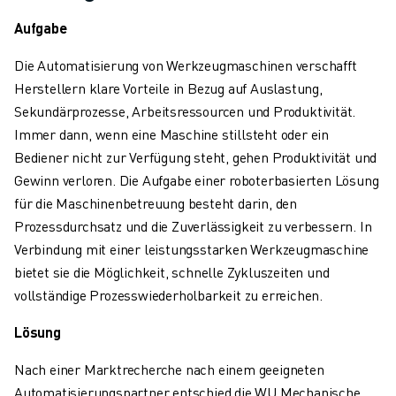
ÜBER FANUC
Aufgabe
FANUC IN EUROPA
UNSERE STANDORTE
Die Automatisierung von Werkzeugmaschinen verschafft
NACHHALTIGKEIT
Herstellern klare Vorteile in Bezug auf Auslastung,
KARRIERE
Sekundärprozesse, Arbeitsressourcen und Produktivität.
GESTALTEN SIE IHRE ZUKUNFT MIT FANUC
Immer dann, wenn eine Maschine stillsteht oder ein
JETZT BEWERBEN » KARRIEREPORTAL
Bediener nicht zur Verfügung steht, gehen Produktivität und
KONTAKT
Gewinn verloren. Die Aufgabe einer roboterbasierten Lösung
KONTAKT
für die Maschinenbetreuung besteht darin, den
STANDORTE
Prozessdurchsatz und die Zuverlässigkeit zu verbessern. In
IMPRESSUM
Verbindung mit einer leistungsstarken Werkzeugmaschine
bietet sie die Möglichkeit, schnelle Zykluszeiten und
vollständige Prozesswiederholbarkeit zu erreichen.
Lösung
Nach einer Marktrecherche nach einem geeigneten
Automatisierungspartner entschied die WU Mechanische