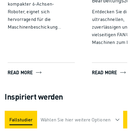
Bearbeitungszen
kompakter 6-Achsen-
Roboter, eignet sich
Entdecken Sie die
hervorragend für die
ultraschnellen,
Maschinenbeschickung
zuverlässigen und
und verschiedene
vielseitigen FANU
Kommissionieraufgaben,
Maschinen zum Fr
die häufig in Lager und
Bohren und
Logistik anfallen. Sein
Gewindebohren.
schlanker Arm eignet sich
READ MORE
READ MORE
perfekt für Einrichtungen
mit begrenztem
Platzangebot und be- und
Inspiriert werden
entlädt geschickt Teile in
Werkzeugmaschinen. Mit
einem Gewicht von nur 46
kg kann er am Boden
Fallstudien
Anwendungen
Wählen Sie hier weitere Optionen
montiert, umgedreht oder