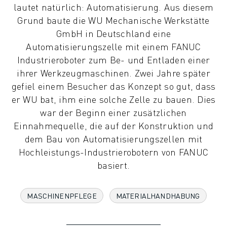
lautet natürlich: Automatisierung. Aus diesem
KOLLABORATIVE ROBOTER
Grund baute die WU Mechanische Werkstätte
ROBOTERPALETTE
GmbH in Deutschland eine
ROBOTER-STEUERUNGEN
Automatisierungszelle mit einem FANUC
ROBOTER-ZUBEHÖR
Industrieroboter zum Be- und Entladen einer
ROBOTER-SOFTWARE
ihrer Werkzeugmaschinen. Zwei Jahre später
SIMULATIONSSOFTWARE
gefiel einem Besucher das Konzept so gut, dass
ROBOTIK-PRODUKTE FÜR DEN BILDUNGSBEREICH
er WU bat, ihm eine solche Zelle zu bauen. Dies
ROBOTER-AUTOMATISIERUNG
war der Beginn einer zusätzlichen
KOMPAKTE CNC-BEARBEITUNGSZENTREN
Einnahmequelle, die auf der Konstruktion und
ROBODRILL-FILTER
dem Bau von Automatisierungszellen mit
ROBODRILL KOMPAKTE CNC-BEARBEITUNGSZENTREN
Hochleistungs-Industrierobotern von FANUC
ROBODRILL HARDWARE
basiert.
ROBODRILL SOFTWARE
ROBODRILL VORBEUGENDE WARTUNG
ROBODRILL NACHHALTIGKEIT
MASCHINENPFLEGE
MATERIALHANDHABUNG
ROBODRILL ROBOTER-PAKET
ROBODRILL BILDUNGSPAKET