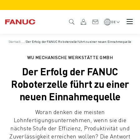
PRODUKTE
PRODUKTÜBERSICHT
DE
CNC & ANTRIEBE
CNC-FILTER
S
tartseite
/
/
Der Erfolg der FANUC Roboterzelle führt zu einer neuen Einnahmequelle
Fallbeispiele
CNC-SYSTEME
ANTRIEBE
WU MECHANISCHE WERKSTÄTTE GMBH
E/A-SYSTEM
Der Erfolg der FANUC
CNC-FUNKTIONEN/OPTIONEN
INDIVIDUALISIERUNG
Roboterzelle führt zu einer
SIMULATION - DIGITALER ZWILLING
neuen Einnahmequelle
CNC-NACHHALTIGKEIT
CNC-PRODUKTE FÜR DEN BILDUNGSBEREICH
Woran denken die meisten
RETROFIT LÖSUNGEN
Lohnfertigungsunternehmen, wenn sie die
ROBOTER
nächste Stufe der Effizienz, Produktivität und
ROBOTERFILTER
Zuverlässigkeit erreichen wollen? Die Antwort
INDUSTRIEROBOTER