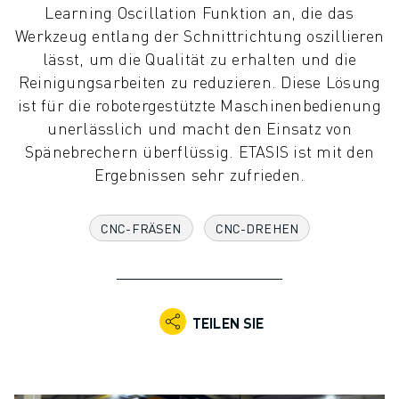
Learning Oscillation Funktion an, die das
KOLLABORATIVE ROBOTER
Werkzeug entlang der Schnittrichtung oszillieren
ROBOTERPALETTE
lässt, um die Qualität zu erhalten und die
ROBOTER-STEUERUNGEN
Reinigungsarbeiten zu reduzieren. Diese Lösung
ROBOTER-ZUBEHÖR
ist für die robotergestützte Maschinenbedienung
ROBOTER-SOFTWARE
unerlässlich und macht den Einsatz von
SIMULATIONSSOFTWARE
Spänebrechern überflüssig. ETASIS ist mit den
ROBOTIK-PRODUKTE FÜR DEN BILDUNGSBEREICH
Ergebnissen sehr zufrieden.
ROBOTER-AUTOMATISIERUNG
KOMPAKTE CNC-BEARBEITUNGSZENTREN
ROBODRILL-FILTER
CNC-FRÄSEN
CNC-DREHEN
ROBODRILL KOMPAKTE CNC-BEARBEITUNGSZENTREN
ROBODRILL HARDWARE
ROBODRILL SOFTWARE
ROBODRILL VORBEUGENDE WARTUNG
TEILEN SIE
ROBODRILL NACHHALTIGKEIT
ROBODRILL ROBOTER-PAKET
ROBODRILL BILDUNGSPAKET