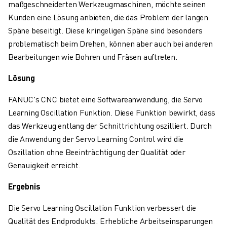
maßgeschneiderten Werkzeugmaschinen, möchte seinen
ÜBER FANUC
Kunden eine Lösung anbieten, die das Problem der langen
FANUC IN EUROPA
Späne beseitigt. Diese kringeligen Späne sind besonders
UNSERE STANDORTE
problematisch beim Drehen, können aber auch bei anderen
NACHHALTIGKEIT
Bearbeitungen wie Bohren und Fräsen auftreten.
KARRIERE
GESTALTEN SIE IHRE ZUKUNFT MIT FANUC
Lösung
JETZT BEWERBEN » KARRIEREPORTAL
KONTAKT
FANUC's CNC bietet eine Softwareanwendung, die Servo
KONTAKT
Learning Oscillation Funktion. Diese Funktion bewirkt, dass
STANDORTE
das Werkzeug entlang der Schnittrichtung oszilliert. Durch
IMPRESSUM
die Anwendung der Servo Learning Control wird die
Oszillation ohne Beeinträchtigung der Qualität oder
Genauigkeit erreicht.
Ergebnis
Die Servo Learning Oscillation Funktion verbessert die
Qualität des Endprodukts. Erhebliche Arbeitseinsparungen