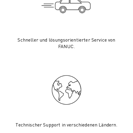
CNC-SCHLEIFEN
CNC-FRÄSEN
CNC-DREHEN
HOCHGESCHWINDIGKEITSBOHREN UND -GEWINDESCHNEIDEN
SPRITZGUSS
Schneller und lösungsorientierter Service von
MASCHINENBEDIENUNG
FANUC.
MATERIALHANDHABUNG
LACKIEREN
PALETTIEREN
PUNKTSCHWEISSEN
VISION INSPEKTION
DRAHTERODIERMASCHINE
FALLBEISPIELE
KUNDENDIENST
KUNDENBETREUUNG
FANUC PLÄNE
Technischer Support in verschiedenen Ländern.
FIELD & WARTUNG