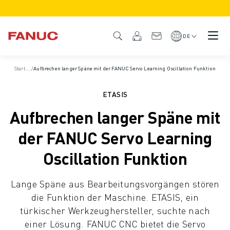
PRODUKTE
PRODUKTÜBERSICHT
DE
CNC & ANTRIEBE
CNC-FILTER
S
tartseite
/
Aufbrechen langer Späne mit der FANUC Servo Learning Oscillation Funktion
/
Fallbeispiele
CNC-SYSTEME
ANTRIEBE
ETASIS
E/A-SYSTEM
Aufbrechen langer Späne mit
CNC-FUNKTIONEN/OPTIONEN
INDIVIDUALISIERUNG
der FANUC Servo Learning
SIMULATION - DIGITALER ZWILLING
Oscillation Funktion
CNC-NACHHALTIGKEIT
CNC-PRODUKTE FÜR DEN BILDUNGSBEREICH
Lange Späne aus Bearbeitungsvorgängen stören
RETROFIT LÖSUNGEN
die Funktion der Maschine. ETASIS, ein
ROBOTER
türkischer Werkzeughersteller, suchte nach
ROBOTERFILTER
einer Lösung. FANUC CNC bietet die Servo
INDUSTRIEROBOTER