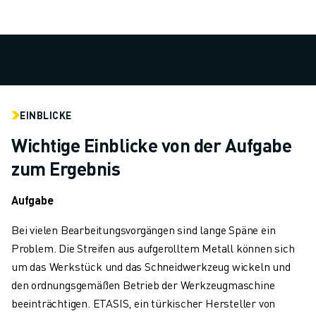
TECHNISCHE FERNUNTERSTÜTZUNG
ERSATZTEILE
WIEDERAUFBEREITUNG
DIGITALE SERVICE TOOLS
E-STORE
DOWNLOAD CENTER » MYFANUC
EINBLICKE
TRAINING & AUSBILDUNG
FANUC AKADEMIE
Wichtige Einblicke von der Aufgabe
BRANCHEN-LÖSUNGEN
zum Ergebnis
LÖSUNGEN FÜR DIE AUSBILDUNG
WORLDSKILLS & YOUNG TALENTS
Aufgabe
BILDUNGSVERANSTALTUNGEN
Bei vielen Bearbeitungsvorgängen sind lange Späne ein
NEWS & MEDIA
Problem. Die Streifen aus aufgerolltem Metall können sich
NEWS & MEDIA
um das Werkstück und das Schneidwerkzeug wickeln und
EVENTS
den ordnungsgemäßen Betrieb der Werkzeugmaschine
BILDUNGSVERANSTALTUNGEN
beeinträchtigen. ETASIS, ein türkischer Hersteller von
ÜBER FANUC