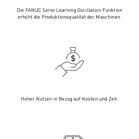
PRODUKTREGISTRIERUNG » FANUC PORTAL
FALLBEISPIELE
Die FANUC Servo Learning Oscillation Funktion
LÖSUNGEN
erhöht die Produktionsqualität der Maschinen.
BRANCHEN
ALLE BRANCHEN
LUFT- UND RAUMFAHRT
AUTOMOBIL
ELEKTRISCHE FAHRZEUGE
ELEKTRONIK
LEBENSMITTEL UND GETRÄNKE
MEDIZIN
KUNSTSTOFFE
LAGERHALTUNG, LOGISTIK, POST & PAKET
Hoher Nutzen in Bezug auf Kosten und Zeit.
APPLIKATIONEN
ALLE APPLIKATIONEN
5-ACHS-BEARBEITUNG
LICHTBOGENSCHWEISSEN
MONTAGE