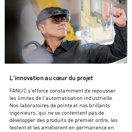
ROBOTS SCARA
CENTRES D'USINAGE CNC COMPACTS
RECHERCHE DE ROBODRILL
ROBODRILL CENTRES D'USINAGE CNC COMPACTS
ROBODRILL MATÉRIEL
LOGICIEL ROBODRILL
ROBODRILL MAINTENANCE PRÉVENTIVE
DURABILITÉ DU ROBODRILL
ROBODRILL ENSEMBLE DE ROBOTS
ROBODRILL KIT PÉDAGOGIQUE
L'innovation au cœur du projet
MACHINES DE MOULAGE PAR INJECTION ÉLECTRIQUES
RECHERCHE DE ROBOSHOT
FANUC s'efforce constamment de repousser
ROBOSHOT MACHINES DE MOULAGE PAR INJECTION ÉLECTRIQUES
les limites de l'automatisation industrielle.
ROBOSHOT MATÉRIEL
Nos laboratoires de pointe et nos brillants
LOGICIEL ROBOSHOT
ingénieurs, qui ne se contentent pas de
DURABILITÉ DU ROBOSHOT
développer des produits de premier ordre, les
ROBOSHOT ENSEMBLE DE ROBOTS
testent et les améliorent en permanence en