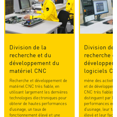
VÉHICULES ÉLECTRIQUES
ÉLECTRONIQUE
ALIMENTATION ET BOISSONS
MÉDICAL
PLASTIQUES
ENTREPOSAGE, LOGISTIQUE, POSTE ET COLIS
Division de la
Division de 
APPLICATIONS
TOUTES LES APPLICATIONS
recherche et du
recherche e
USINAGE 5 AXES
développement du
développem
SOUDAGE À L'ARC
matériel CNC
logiciels C
ASSEMBLAGE
RECTIFICATION CNC
Recherche et développement de
mène des activité
matériel CNC très fiable, en
et de développemen
FRAISAGE CNC
utilisant largement les dernières
CNC très fiables q
TOURNAGE CNC
technologies électroniques pour
distinguent par le
PERÇAGE ET TARAUDAGE À GRANDE VITESSE
obtenir de hautes performances
performances en 
MOULAGE PAR INJECTION
d'usinage, un taux de
d'usinage, leur tau
ENTRETIEN DES MACHINES
fonctionnement élevé et une
élevé et leur facilit