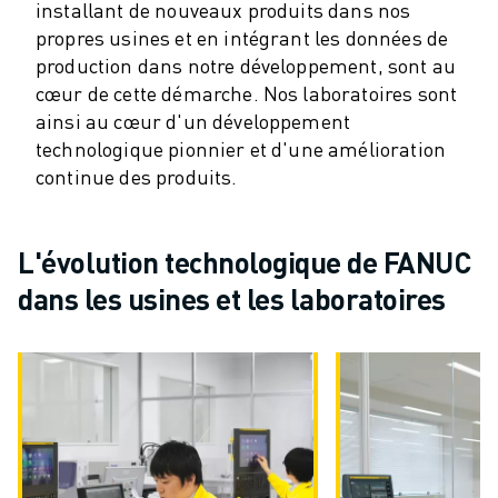
ROBOSHOT MAINTENANCE PRÉVENTIVE
installant de nouveaux produits dans nos
COÛT TOTAL D'UNE ROBOSHOT
propres usines et en intégrant les données de
MACHINES D'ÉLECTROÉROSION PAR FIL
production dans notre développement, sont au
ROBOCUT MACHINES D'ÉLECTROÉROSION À FIL
cœur de cette démarche. Nos laboratoires sont
ROBOCUT MATÉRIEL
ainsi au cœur d'un développement
LOGICIEL ROBOCUT
technologique pionnier et d'une amélioration
ROBOCUT MAINTENANCE PRÉVENTIVE
continue des produits.
DURABILITÉ DU ROBOCUT
SOLUTIONS IIOT
L'évolution technologique de FANUC
SOLUTIONS POUR L'USINE INTELLIGENTE
DES SOLUTIONS D'USINE INTELLIGENTE POUR AMÉLIORER L'EFFICAC
dans les usines et les laboratoires
ENREGISTREMENT DU PRODUIT "
TÉMOIGNAGES
SOLUTIONS
INDUSTRIES
TOUTES LES INDUSTRIES
AÉROSPATIALE
AUTOMOBILE