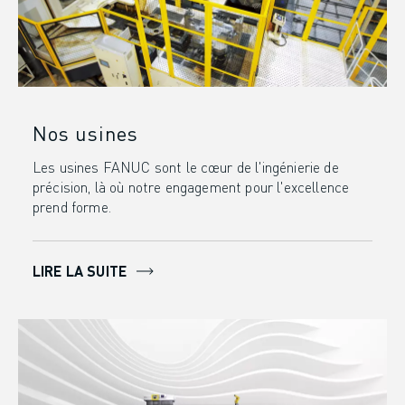
FORMATION ET ÉDUCATION
FANUC ACADEMY
SOLUTIONS POUR LES INDUSTRIES
SOLUTIONS POUR L'ÉDUCATION
WORLDSKILLS ET JEUNES TALENTS
ÉVÉNEMENTS ÉDUCATIFS
Nos usines
ACTUALITÉS ET MÉDIAS
Les usines FANUC sont le cœur de l'ingénierie de
ACTUALITÉS ET MÉDIAS
précision, là où notre engagement pour l'excellence
EVÉNEMENTS
prend forme.
ÉVÉNEMENTS ÉDUCATIFS
A PROPOS DE FANUC
A PROPOS DE FANUC
LIRE LA SUITE
FANUC EN EUROPE
NOS SITES
DÉVELOPPEMENT DURABLE
CARRIÈRE
FAÇONNEZ VOTRE AVENIR AVEC FANUC