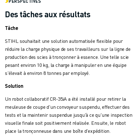
PERSPECTIVES
MANUTENTION
Des tâches aux résultats
PEINTURE
PALETTISATION
Tâche
SOUDAGE PAR POINTS
INSPECTION DE LA VISION
STIHL souhaitait une solution automatisée flexible pour
DÉCOUPAGE PAR FIL EDM
réduire la charge physique de ses travailleurs sur la ligne de
TÉMOIGNAGES
production des scies à tronçonner à essence. Une telle scie
SERVICE CLIENTÈLE
pesant environ 10 kg, la charge à manipuler en une équipe
SERVICE CLIENTÈLE
s'élevait à environ 8 tonnes par employé.
FANUC PLANS
TERRAIN ET MAINTENANCE
Solution
SUPPORT TECHNIQUE À DISTANCE
Un robot collaboratif CR-35𝑖A a été installé pour retirer la
PIÈCES DE RECHANGE
meuleuse de coupe d'un convoyeur suspendu, effectuer des
REMISE À NEUF
tests et la maintenir suspendue jusqu'à ce qu'une inspection
OUTILS DE SERVICE NUMÉRIQUE
visuelle finale soit positivement réalisée. Ensuite, le robot
E-STORE
place la tronçonneuse dans une boîte d'expédition.
CENTRE DE TÉLÉCHARGEMENT " MYFANUC