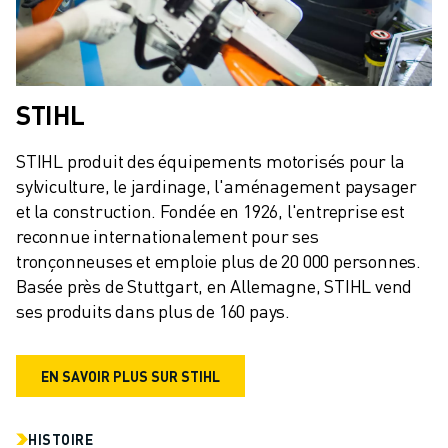
REJOIGNEZ-NOUS
CONTACT
CONTACT
LOCALISATION DES SITES
IMPRESSION
STIHL
STIHL produit des équipements motorisés pour la 
sylviculture, le jardinage, l'aménagement paysager 
et la construction. Fondée en 1926, l'entreprise est 
reconnue internationalement pour ses 
tronçonneuses et emploie plus de 20 000 personnes. 
Basée près de Stuttgart, en Allemagne, STIHL vend 
ses produits dans plus de 160 pays.
EN SAVOIR PLUS SUR STIHL
HISTOIRE