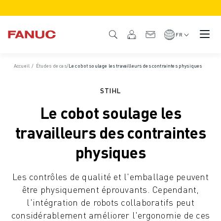
PRODUITS
APERÇU DU PRODUIT
FR
CNC ET SERVOMOTEURS
RECHERCHE DE CNC
Accueil
/
Études de cas
/
Le cobot soulage les travailleurs des contraintes physiques
SYSTÈMES CNC
ENTRAÎNEMENTS
STIHL
SYSTÈME D'E/S
Le cobot soulage les
FONCTIONS/OPTIONS DE LA CNC
PERSONNALISATION
travailleurs des contraintes
SIMULATION - DIGITAL TWIN SOLUTIONS
physiques
DURABILITÉ DE LA CNC
PRODUITS ÉDUCATIFS CNC
Les contrôles de qualité et l'emballage peuvent
SOLUTIONS DE RETROFIT
être physiquement éprouvants. Cependant,
MODÈLES CNC AVANCÉS
l'intégration de robots collaboratifs peut
ROBOTS
considérablement améliorer l'ergonomie de ces
RECHERCHE DE ROBOTS