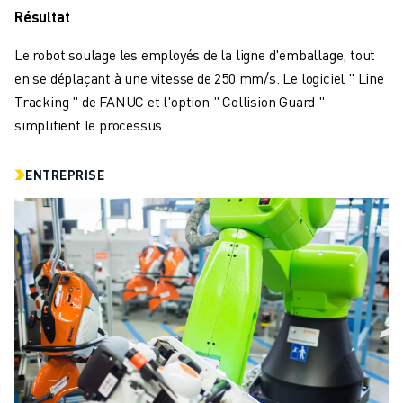
FORMATION ET ÉDUCATION
Résultat
FANUC ACADEMY
Le robot soulage les employés de la ligne d'emballage, tout
SOLUTIONS POUR LES INDUSTRIES
en se déplaçant à une vitesse de 250 mm/s. Le logiciel " Line
SOLUTIONS POUR L'ÉDUCATION
Tracking " de FANUC et l'option " Collision Guard "
WORLDSKILLS ET JEUNES TALENTS
simplifient le processus.
ÉVÉNEMENTS ÉDUCATIFS
ACTUALITÉS ET MÉDIAS
ACTUALITÉS ET MÉDIAS
ENTREPRISE
EVÉNEMENTS
ÉVÉNEMENTS ÉDUCATIFS
A PROPOS DE FANUC
A PROPOS DE FANUC
FANUC EN EUROPE
NOS SITES
DÉVELOPPEMENT DURABLE
CARRIÈRE
FAÇONNEZ VOTRE AVENIR AVEC FANUC