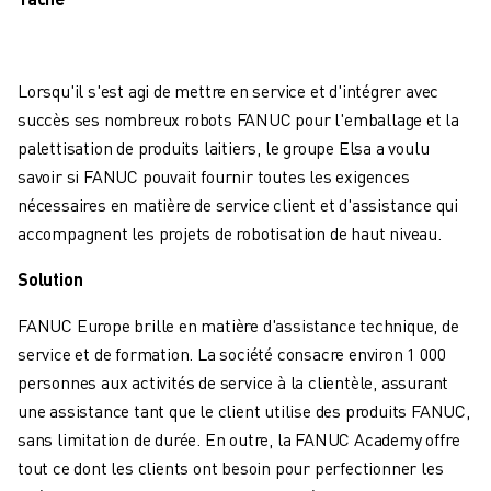
MANUTENTION
PEINTURE
PALETTISATION
Lorsqu'il s'est agi de mettre en service et d'intégrer avec
SOUDAGE PAR POINTS
succès ses nombreux robots FANUC pour l'emballage et la
INSPECTION DE LA VISION
palettisation de produits laitiers, le groupe Elsa a voulu
DÉCOUPAGE PAR FIL EDM
savoir si FANUC pouvait fournir toutes les exigences
TÉMOIGNAGES
nécessaires en matière de service client et d'assistance qui
SERVICE CLIENTÈLE
accompagnent les projets de robotisation de haut niveau.
SERVICE CLIENTÈLE
FANUC PLANS
Solution
TERRAIN ET MAINTENANCE
FANUC Europe brille en matière d'assistance technique, de
SUPPORT TECHNIQUE À DISTANCE
service et de formation. La société consacre environ 1 000
PIÈCES DE RECHANGE
personnes aux activités de service à la clientèle, assurant
REMISE À NEUF
une assistance tant que le client utilise des produits FANUC,
OUTILS DE SERVICE NUMÉRIQUE
sans limitation de durée. En outre, la FANUC Academy offre
E-STORE
tout ce dont les clients ont besoin pour perfectionner les
CENTRE DE TÉLÉCHARGEMENT " MYFANUC