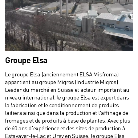
REJOIGNEZ-NOUS
CONTACT
CONTACT
LOCALISATION DES SITES
IMPRESSION
Groupe Elsa
Le groupe Elsa (anciennement ELSA Misfroma) 
appartient au groupe Migros (Industrie Migros). 
Leader du marché en Suisse et acteur important au 
niveau international, le groupe Elsa est expert dans 
la fabrication et le conditionnement de produits 
laitiers ainsi que dans la production et l'affinage de 
fromages et de produits à base de plantes. Avec plus 
de 60 ans d'expérience et des sites de production à 
Estavayer-le-Lac et Ursy en Suisse, le groupe Elsa 