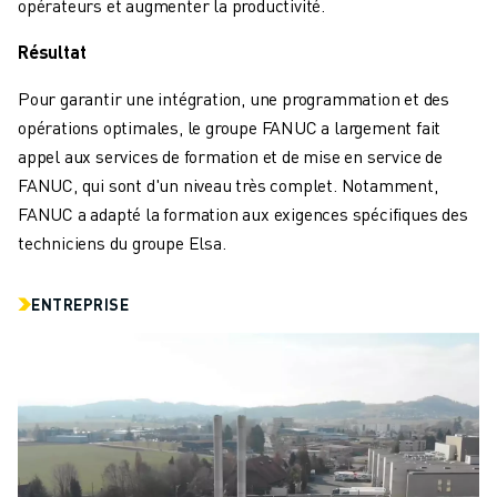
opérateurs et augmenter la productivité.
FORMATION ET ÉDUCATION
FANUC ACADEMY
Résultat
SOLUTIONS POUR LES INDUSTRIES
SOLUTIONS POUR L'ÉDUCATION
Pour garantir une intégration, une programmation et des
WORLDSKILLS ET JEUNES TALENTS
opérations optimales, le groupe FANUC a largement fait
ÉVÉNEMENTS ÉDUCATIFS
appel aux services de formation et de mise en service de
ACTUALITÉS ET MÉDIAS
FANUC, qui sont d'un niveau très complet. Notamment,
ACTUALITÉS ET MÉDIAS
FANUC a adapté la formation aux exigences spécifiques des
EVÉNEMENTS
techniciens du groupe Elsa.
ÉVÉNEMENTS ÉDUCATIFS
A PROPOS DE FANUC
ENTREPRISE
A PROPOS DE FANUC
FANUC EN EUROPE
NOS SITES
DÉVELOPPEMENT DURABLE
CARRIÈRE
FAÇONNEZ VOTRE AVENIR AVEC FANUC