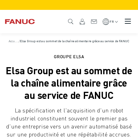
PRODUITS
APERÇU DU PRODUIT
FR
CNC ET SERVOMOTEURS
RECHERCHE DE CNC
A
ccueil
/
/
Elsa Group est au sommet de la chaîne alimentaire grâce au service de FANUC
Études de cas
SYSTÈMES CNC
ENTRAÎNEMENTS
GROUPE ELSA
SYSTÈME D'E/S
Elsa Group est au sommet de
FONCTIONS/OPTIONS DE LA CNC
PERSONNALISATION
la chaîne alimentaire grâce
SIMULATION - DIGITAL TWIN SOLUTIONS
au service de FANUC
DURABILITÉ DE LA CNC
PRODUITS ÉDUCATIFS CNC
La spécification et l'acquisition d'un robot
SOLUTIONS DE RETROFIT
industriel constituent souvent le premier pas
MODÈLES CNC AVANCÉS
d'une entreprise vers un avenir automatisé basé
ROBOTS
sur une productivité et une répétabilité accrues.
RECHERCHE DE ROBOTS