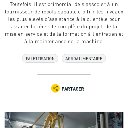
Toutefois, il est primordial de s'associer à un
ROBOTS INDUSTRIELS
fournisseur de robots capable d'offrir les niveaux
ROBOTS COLLABORATIFS
les plus élevés d'assistance à la clientèle pour
GAMME DE ROBOTS
assurer la réussite complète du projet, de la
CONTRÔLEURS DE ROBOTS
mise en service et de la formation à l'entretien et
ACCESSOIRES POUR ROBOTS
à la maintenance de la machine.
LOGICIEL ROBOT
LOGICIEL DE SIMULATION
PRODUITS DE ROBOTIQUE ÉDUCATIVE
PALETTISATION
AGROALIMENTAIRE
AUTOMATISATION DES ROBOTS
ROBOTS DE SOUDAGE À L'ARC
ROBOTS ARTICULÉS
SÉRIE ARC MATE
PARTAGER
SÉRIE M-900
ROBOTS DELTA
ROBOTS POUR L'ALIMENTATION ET LES SALLES BLANCHES
ROBOTS DE PEINTURE
ROBOTS PALETTISEURS