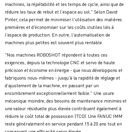
ROBOSHOT MAINTENANCE PRÉVENTIVE
machines, la répétabilité et les temps de cycle, ainsi que de
COÛT TOTAL D'UNE ROBOSHOT
réduire les taux de rebut et l'espace au sol." Selon David
MACHINES D'ÉLECTROÉROSION PAR FIL
Pinter, cela permet de minimiser l'utilisation des matières
ROBOCUT MACHINES D'ÉLECTROÉROSION À FIL
premières et d'économiser sur les coûts inutiles liés à
ROBOCUT MATÉRIEL
l'espace de production. En outre, l'automatisation de
LOGICIEL ROBOCUT
machines plus petites est souvent plus rentable.
ROBOCUT MAINTENANCE PRÉVENTIVE
DURABILITÉ DU ROBOCUT
"Nos machines ROBOSHOT répondent à toutes ces
SOLUTIONS IIOT
exigences, depuis la technologie CNC et servo de haute
SOLUTIONS POUR L'USINE INTELLIGENTE
précision et économe en énergie - que nous développons et
DES SOLUTIONS D'USINE INTELLIGENTE POUR AMÉLIORER L'EFFICAC
fabriquons nous-mêmes - jusqu'à la rapidité de réglage et
ENREGISTREMENT DU PRODUIT "
d'ajustement de la machine, en passant par un
TÉMOIGNAGES
encombrement exceptionnellement faible." Une usure
SOLUTIONS
mécanique moindre, des besoins de maintenance minimes et
INDUSTRIES
une valeur résiduelle plus élevée contribuent également à
TOUTES LES INDUSTRIES
réduire le coût total de possession (TCO). Une FANUC IMM
AÉROSPATIALE
reste généralement en service pendant 15 à 20 ans tout en
AUTOMOBILE
conservant une efficacité servo élevée.