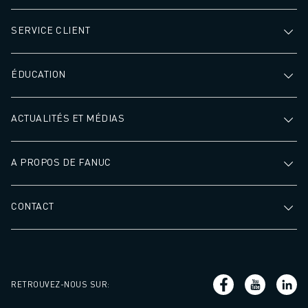
REJOIGNEZ-NOUS
CONTACT
SERVICE CLIENT
CONTACT
LOCALISATION DES SITES
IMPRESSION
ÉDUCATION
ACTUALITÉS ET MÉDIAS
A PROPOS DE FANUC
CONTACT
RETROUVEZ-NOUS SUR
: