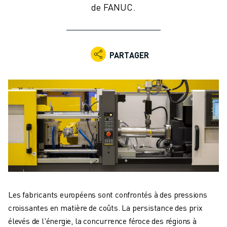
de FANUC.
ROBOTS INDUSTRIELS
ROBOTS COLLABORATIFS
GAMME DE ROBOTS
CONTRÔLEURS DE ROBOTS
PARTAGER
ACCESSOIRES POUR ROBOTS
LOGICIEL ROBOT
LOGICIEL DE SIMULATION
PRODUITS DE ROBOTIQUE ÉDUCATIVE
AUTOMATISATION DES ROBOTS
ROBOTS DE SOUDAGE À L'ARC
ROBOTS ARTICULÉS
SÉRIE ARC MATE
SÉRIE M-900
ROBOTS DELTA
ROBOTS POUR L'ALIMENTATION ET LES SALLES BLANCHES
Les fabricants européens sont confrontés à des pressions
ROBOTS DE PEINTURE
croissantes en matière de coûts. La persistance des prix
ROBOTS PALETTISEURS
élevés de l'énergie, la concurrence féroce des régions à