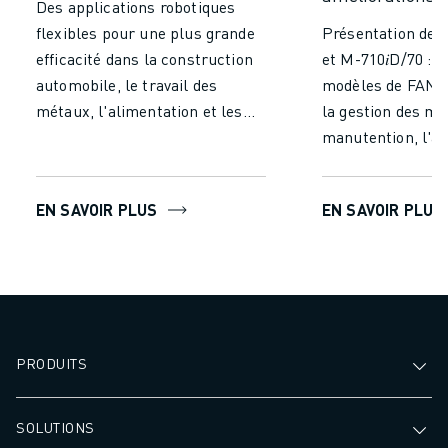
Des applications robotiques
FORMATION ET ÉDUCATION
flexibles pour une plus grande
Présentation des
FANUC ACADEMY
efficacité dans la construction
et M-710𝑖D/70 : 
SOLUTIONS POUR LES INDUSTRIES
automobile, le travail des
modèles de FANU
SOLUTIONS POUR L'ÉDUCATION
métaux, l'alimentation et les
la gestion des ma
WORLDSKILLS ET JEUNES TALENTS
produits pharmaceutiques.
manutention, l'a
ÉVÉNEMENTS ÉDUCATIFS
palettisation et l
ACTUALITÉS ET MÉDIAS
ACTUALITÉS ET MÉDIAS
EN SAVOIR PLUS
EN SAVOIR PLUS
EVÉNEMENTS
ÉVÉNEMENTS ÉDUCATIFS
A PROPOS DE FANUC
A PROPOS DE FANUC
FANUC EN EUROPE
NOS SITES
PRODUITS
DÉVELOPPEMENT DURABLE
CARRIÈRE
FAÇONNEZ VOTRE AVENIR AVEC FANUC
SOLUTIONS