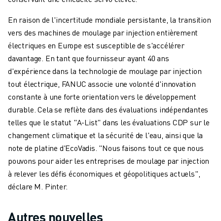
VÉHICULES ÉLECTRIQUES
En raison de l'incertitude mondiale persistante, la transition
ÉLECTRONIQUE
vers des machines de moulage par injection entièrement
ALIMENTATION ET BOISSONS
électriques en Europe est susceptible de s'accélérer
MÉDICAL
davantage. En tant que fournisseur ayant 40 ans
PLASTIQUES
d'expérience dans la technologie de moulage par injection
ENTREPOSAGE, LOGISTIQUE, POSTE ET COLIS
tout électrique, FANUC associe une volonté d'innovation
APPLICATIONS
constante à une forte orientation vers le développement
TOUTES LES APPLICATIONS
durable. Cela se reflète dans des évaluations indépendantes
USINAGE 5 AXES
telles que le statut "A-List" dans les évaluations CDP sur le
SOUDAGE À L'ARC
changement climatique et la sécurité de l'eau, ainsi que la
ASSEMBLAGE
note de platine d'EcoVadis. "Nous faisons tout ce que nous
RECTIFICATION CNC
pouvons pour aider les entreprises de moulage par injection
FRAISAGE CNC
à relever les défis économiques et géopolitiques actuels",
TOURNAGE CNC
déclare M. Pinter.
PERÇAGE ET TARAUDAGE À GRANDE VITESSE
MOULAGE PAR INJECTION
Autres nouvelles
ENTRETIEN DES MACHINES