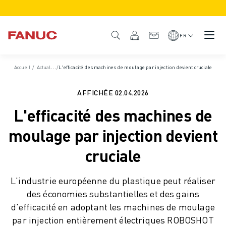
PRODUITS
APERÇU DU PRODUIT
FR
CNC ET SERVOMOTEURS
RECHERCHE DE CNC
Accueil
/
Actualités et médias
/
L'efficacité des machines de moulage par injection devient cruciale
/
Actualités et communiqués de presse
/
Actualités
SYSTÈMES CNC
ENTRAÎNEMENTS
AFFICHÉE
02.04.2026
SYSTÈME D'E/S
L'efficacité des machines de
FONCTIONS/OPTIONS DE LA CNC
PERSONNALISATION
moulage par injection devient
SIMULATION - DIGITAL TWIN SOLUTIONS
cruciale
DURABILITÉ DE LA CNC
PRODUITS ÉDUCATIFS CNC
L'industrie européenne du plastique peut réaliser
SOLUTIONS DE RETROFIT
des économies substantielles et des gains
MODÈLES CNC AVANCÉS
d'efficacité en adoptant les machines de moulage
ROBOTS
par injection entièrement électriques ROBOSHOT
RECHERCHE DE ROBOTS