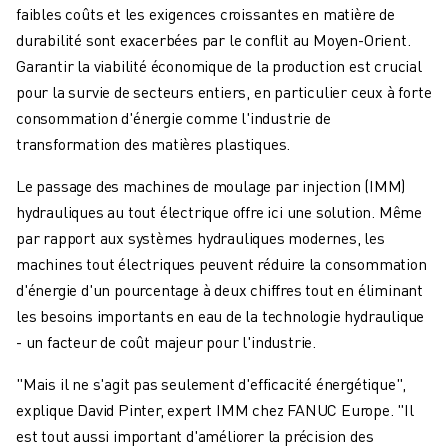
ROBOTS SCARA
faibles coûts et les exigences croissantes en matière de
CENTRES D'USINAGE CNC COMPACTS
durabilité sont exacerbées par le conflit au Moyen-Orient.
RECHERCHE DE ROBODRILL
Garantir la viabilité économique de la production est crucial
ROBODRILL CENTRES D'USINAGE CNC COMPACTS
pour la survie de secteurs entiers, en particulier ceux à forte
ROBODRILL MATÉRIEL
consommation d'énergie comme l'industrie de
LOGICIEL ROBODRILL
transformation des matières plastiques.
ROBODRILL MAINTENANCE PRÉVENTIVE
Le passage des machines de moulage par injection (IMM)
DURABILITÉ DU ROBODRILL
hydrauliques au tout électrique offre ici une solution. Même
ROBODRILL ENSEMBLE DE ROBOTS
par rapport aux systèmes hydrauliques modernes, les
ROBODRILL KIT PÉDAGOGIQUE
machines tout électriques peuvent réduire la consommation
MACHINES DE MOULAGE PAR INJECTION ÉLECTRIQUES
d'énergie d'un pourcentage à deux chiffres tout en éliminant
RECHERCHE DE ROBOSHOT
les besoins importants en eau de la technologie hydraulique
ROBOSHOT MACHINES DE MOULAGE PAR INJECTION ÉLECTRIQUES
- un facteur de coût majeur pour l'industrie.
ROBOSHOT MATÉRIEL
LOGICIEL ROBOSHOT
"Mais il ne s'agit pas seulement d'efficacité énergétique",
DURABILITÉ DU ROBOSHOT
explique David Pinter, expert IMM chez FANUC Europe. "Il
ROBOSHOT ENSEMBLE DE ROBOTS
est tout aussi important d'améliorer la précision des