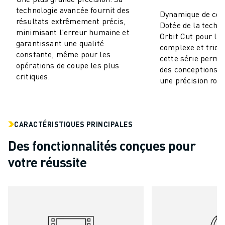
technologie avancée fournit des
VÉHICULES ÉLECTRIQUES
Dynamique de cou
résultats extrêmement précis,
ÉLECTRONIQUE
Dotée de la techn
minimisant l'erreur humaine et
Orbit Cut pour la
ALIMENTATION ET BOISSONS
garantissant une qualité
complexe et tridi
MÉDICAL
constante, même pour les
cette série permet
PLASTIQUES
opérations de coupe les plus
des conceptions 
critiques.
ENTREPOSAGE, LOGISTIQUE, POSTE ET COLIS
une précision robo
APPLICATIONS
TOUTES LES APPLICATIONS
USINAGE 5 AXES
CARACTÉRISTIQUES PRINCIPALES
SOUDAGE À L'ARC
ASSEMBLAGE
Des fonctionnalités conçues pour
RECTIFICATION CNC
votre réussite
FRAISAGE CNC
TOURNAGE CNC
PERÇAGE ET TARAUDAGE À GRANDE VITESSE
MOULAGE PAR INJECTION
ENTRETIEN DES MACHINES