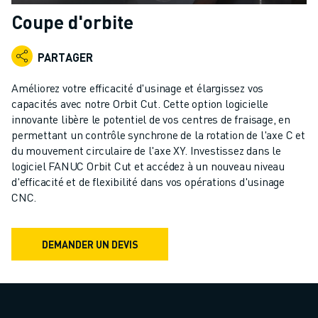
ROBOTS INDUSTRIELS
Coupe d'orbite
ROBOTS COLLABORATIFS
GAMME DE ROBOTS
PARTAGER
CONTRÔLEURS DE ROBOTS
ACCESSOIRES POUR ROBOTS
Améliorez votre efficacité d'usinage et élargissez vos
LOGICIEL ROBOT
capacités avec notre Orbit Cut. Cette option logicielle
innovante libère le potentiel de vos centres de fraisage, en
LOGICIEL DE SIMULATION
permettant un contrôle synchrone de la rotation de l'axe C et
PRODUITS DE ROBOTIQUE ÉDUCATIVE
du mouvement circulaire de l'axe XY. Investissez dans le
AUTOMATISATION DES ROBOTS
logiciel FANUC Orbit Cut et accédez à un nouveau niveau
ROBOTS DE SOUDAGE À L'ARC
d'efficacité et de flexibilité dans vos opérations d'usinage
ROBOTS ARTICULÉS
CNC.
SÉRIE ARC MATE
SÉRIE M-900
DEMANDER UN DEVIS
ROBOTS DELTA
ROBOTS POUR L'ALIMENTATION ET LES SALLES BLANCHES
ROBOTS DE PEINTURE
ROBOTS PALETTISEURS