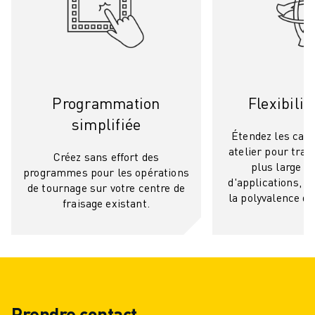
MANUTENTION
PEINTURE
PALETTISATION
SOUDAGE PAR POINTS
INSPECTION DE LA VISION
Programmation
Flexibilit
DÉCOUPAGE PAR FIL EDM
TÉMOIGNAGES
simplifiée
Étendez les capa
SERVICE CLIENTÈLE
atelier pour tra
Créez sans effort des
SERVICE CLIENTÈLE
plus large de
programmes pour les opérations
FANUC PLANS
d'applications, a
de tournage sur votre centre de
TERRAIN ET MAINTENANCE
la polyvalence de
fraisage existant.
SUPPORT TECHNIQUE À DISTANCE
PIÈCES DE RECHANGE
REMISE À NEUF
OUTILS DE SERVICE NUMÉRIQUE
E-STORE
CENTRE DE TÉLÉCHARGEMENT " MYFANUC
Prendre contact