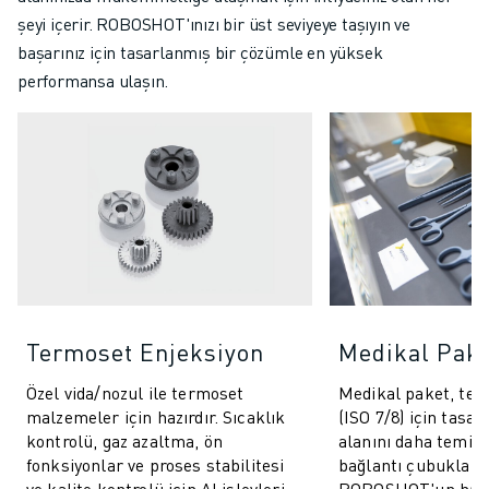
şeyi içerir. ROBOSHOT'ınızı bir üst seviyeye taşıyın ve
başarınız için tasarlanmış bir çözümle en yüksek
performansa ulaşın.
Termoset Enjeksiyon
Medikal Pak
Özel vida/nozul ile termoset
Medikal paket, tem
malzemeler için hazırdır. Sıcaklık
(ISO 7/8) için tasar
kontrolü, gaz azaltma, ön
alanını daha temiz 
fonksiyonlar ve proses stabilitesi
bağlantı çubukları i
ve kalite kontrolü için AI işlevleri
ROBOSHOT'un hass