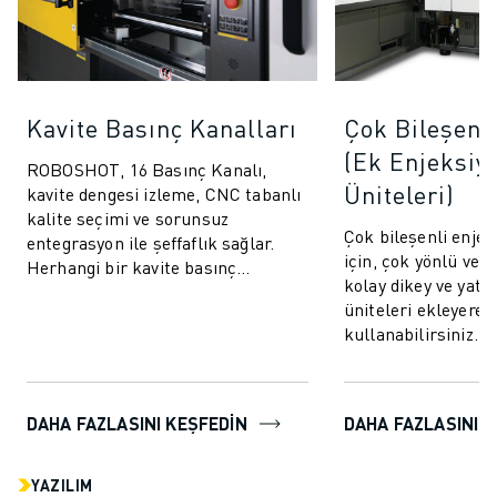
Kavite Basınç Kanalları
Çok Bileşenl
(Ek Enjeksiy
ROBOSHOT, 16 Basınç Kanalı,
Üniteleri)
kavite dengesi izleme, CNC tabanlı
kalite seçimi ve sorunsuz
Çok bileşenli enje
entegrasyon ile şeffaflık sağlar.
için, çok yönlü ve 
Herhangi bir kavite basınç
kolay dikey ve yata
sistemiyle iletişim kurun ve
üniteleri ekleyer
bağlanın.
kullanabilirsiniz. 
kalıplama tekniği, 
bileşen...
DAHA FAZLASINI KEŞFEDIN
DAHA FAZLASINI K
YAZILIM