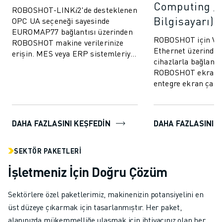
Computing / 
ROBOSHOT-LINK𝑖2'de desteklenen
Bilgisayarı)
OPC UA seçeneği sayesinde
EUROMAP77 bağlantısı üzerinden
ROBOSHOT için VNC
ROBOSHOT makine verilerinize
Ethernet üzerinden
erişin. MES veya ERP sistemleriyle
cihazlarla bağlantı
kalite izleme verilerinin ve
ROBOSHOT ekran 
kalıplama parame...
entegre ekran çalı
kolaylaştırın.
DAHA FAZLASINI KEŞFEDIN
DAHA FAZLASINI 
SEKTÖR PAKETLERI
İşletmeniz İçin Doğru Çözüm
Sektörlere özel paketlerimiz, makinenizin potansiyelini en
üst düzeye çıkarmak için tasarlanmıştır. Her paket,
alanınızda mükemmelliğe ulaşmak için ihtiyacınız olan her