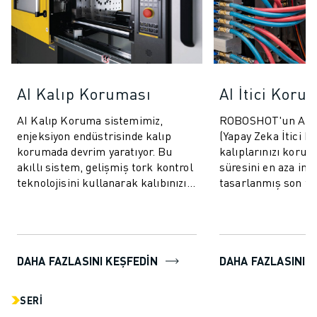
AI Kalıp Koruması
AI İtici Koru
AI Kalıp Koruma sistemimiz,
ROBOSHOT'un AI İt
enjeksiyon endüstrisinde kalıp
(Yapay Zeka İtici K
korumada devrim yaratıyor. Bu
kalıplarınızı korum
akıllı sistem, gelişmiş tork kontrol
süresini en aza ind
teknolojisini kullanarak kalıbınızı
tasarlanmış son tek
hem kapanma hem de açılma
sistemdir. Bu yenili
döngüleri...
ileri ve g...
DAHA FAZLASINI KEŞFEDİN
DAHA FAZLASINI K
SERI