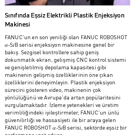
ROBOSHOT ÖNLEYICI BAKIM
ROBOSHOT TOPLAM SAHIP OLMA MALIYETI
Sınıfında Eşsiz Elektrikli Plastik Enjeksiyon
TEL EROZYON MAKINELERI
Makinesi
ROBOCUT TEL EROZYON MAKINELERI
ROBOCUT DONANIM
FANUC'un en son yeniliği olan FANUC ROBOSHOT
ROBOCUT YAZILIMI
𝛼-S𝑖B serisi enjeksiyon makinesine genel bir
ROBOCUT ÖNLEYICI BAKIM
bakış. Sezgisel kontrollere sahip geniş
ROBOCUT SÜRDÜRÜLEBILIRLIK
dokunmatik ekran, gelişmiş CNC kontrol sistemi
IIOT ÇÖZÜMLERI
ve genişletilmiş depolama kapasitesi gibi
AKILLI FABRIKA ÇÖZÜMLERI
makinenin gelişmiş özelliklerinin öne çıkan
ÜRETIM VERIMLILIĞINI ARTIRMAK IÇIN AKILLI FABRIKA ÇÖZÜMLERI (
özelliklerini deneyimleyin. Plastik enjeksiyon
ÜRÜN KAYDI » FANUC PORTAL
sürecini gösteren video, makinenin çok
VAKA ÇALIŞMALARI
yönlülüğünü ve Avrupa'da artan popülaritesini
ÇÖZÜMLER
vurgulamaktadır. İzleme yetenekleri ve üretim
ENDÜSTRILER
verimliliğindeki iyileştirmeler, FANUC'un ünlü
TÜM SEKTÖRLER
güvenilirliği ve hassasiyeti ile bir araya gelen
HAVACILIK
FANUC ROBOSHOT 𝛼-S𝑖B serisi, sektörde eşsiz bir
OTOMOTIV
performans vaat ediyor.