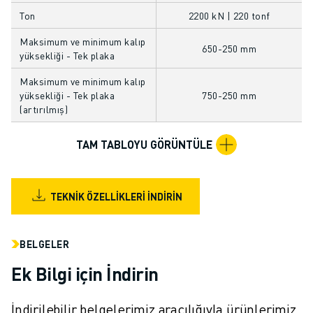
FANUC AKADEMI
Ton
2200 kN | 220 tonf
ENDÜSTRILER IÇIN ÇÖZÜMLER
Maksimum ve minimum kalıp
EĞITIM IÇIN ÇÖZÜMLER
650-250 mm
yüksekliği - Tek plaka
WORLDSKILLS & GENÇ YETENEKLER
HABERLER & MEDYA
Maksimum ve minimum kalıp
yüksekliği - Tek plaka
750-250 mm
HABERLER & MEDYA
(artırılmış)
ETKINLIKLER
EĞITIM ETKINLIKLERI
TAM TABLOYU GÖRÜNTÜLE
FANUC HAKKINDA
FANUC HAKKINDA
AVRUPA'DA FANUC
TEKNIK ÖZELLIKLERI İNDIRIN
LOKASYONLARIMIZ
SÜRDÜRÜLEBILIRLIK
KARIYER
BELGELER
FANUC ILE GELECEĞINIZI ŞEKILLENDIRIN
Ek Bilgi için İndirin
BIZE KATILIN » KARIYER PORTALI
İLETIŞIM
İndirilebilir belgelerimiz aracılığıyla ürünlerimiz