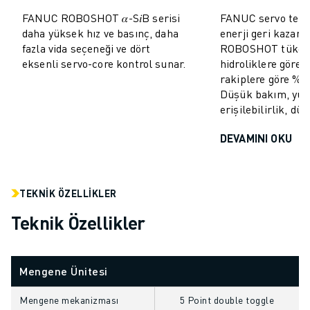
MALZEME TAŞIMA
FANUC ROBOSHOT 𝛼-S𝑖B serisi
FANUC servo tekno
BOYAMA
daha yüksek hız ve basınç, daha
enerji geri kazan
PALETLEME
fazla vida seçeneği ve dört
ROBOSHOT tüketi
eksenli servo-core kontrol sunar.
hidroliklere göre
PUNTA KAYNAĞI
rakiplere göre %10
GÖRSEL DENETIM
Düşük bakım, yü
TEL EROZYON
erişilebilirlik, dü
VAKA ÇALIŞMALARI
MÜŞTERI HIZMETLERI
DEVAMINI OKU
MÜŞTERI HIZMETLERI
FANUC PLANS
SAHA VE BAKIM
TEKNIK ÖZELLIKLER
UZAKTAN TEKNIK DESTEK
Teknik Özellikler
YEDEK PARÇALAR
YENILEME
DIJITAL SERVIS ARAÇLARI
Mengene Ünitesi
İNDIRME MERKEZI » MYFANUC
EĞITIM VE ÖĞRETIM
Mengene mekanizması
5 Point double toggle