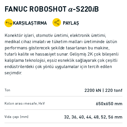
ENDÜSTRIYEL ROBOTLAR
FANUC ROBOSHOT 𝛼-S220𝑖B
İŞBIRLIKÇI ROBOTLAR
ROBOT YELPAZESI
KARŞILAŞTIRMA
PAYLAŞ
ROBOT KONTROLÖRLERI
ROBOT AKSESUARLARI
Konektör işleri, otomotiv üretimi, elektronik üretimi,
ROBOT YAZILIMI
medikal cihaz imalatı ve tüketim malları üretiminde üstün
performans gösterecek şekilde tasarlanan bu makine,
SIMÜLASYON YAZILIMI
tutarlı kalite ve hassasiyet sunar. Gelişmiş 2K çok bileşenli
EĞITIM AMAÇLI ROBOTIK ÜRÜNLERI
kalıplama teknolojisi, eşsiz esneklik sağlayarak çok çeşitli
ROBOT OTOMASYONU
endüstrilerdeki çok yönlü uygulamalar için tercih edilen
ARK KAYNAK ROBOTLARI
seçimdir.
EKLEMLI ROBOTLAR
ARC MATE SERISI
2200 kN | 220 tonf
Ton
M-900 SERISI
DELTA ROBOTLAR
650x650 mm
Kolon arası mesafe, HxV
GIDA VE TEMIZ ODA ROBOTLARI
BOYA ROBOTLARI
32, 36, 40, 44, 48, 52, 56 mm
Vida çapı (mm)
PALETLEME ROBOTLARI