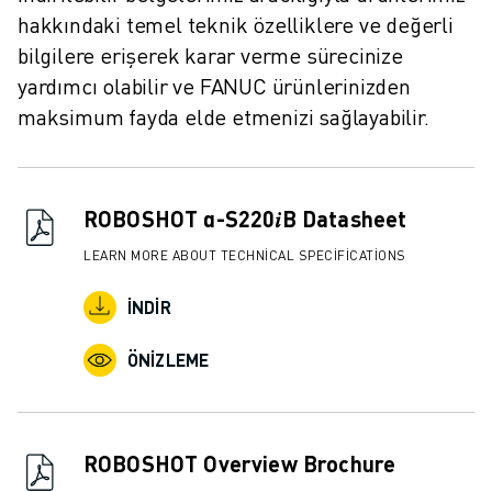
İLETIŞIM
hakkındaki temel teknik özelliklere ve değerli
LOKASYONLAR
bilgilere erişerek karar verme sürecinize
KÜNYE
yardımcı olabilir ve FANUC ürünlerinizden
maksimum fayda elde etmenizi sağlayabilir.
ROBOSHOT α-S220𝑖B Datasheet
LEARN MORE ABOUT TECHNICAL SPECIFICATIONS
İNDIR
ÖNIZLEME
ROBOSHOT Overview Brochure