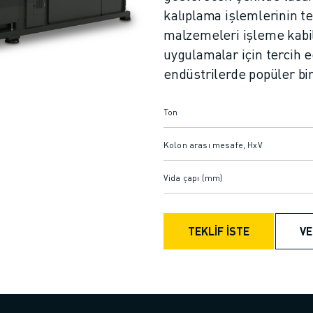
kalıplama işlemlerinin te
malzemeleri işleme kabil
uygulamalar için tercih e
endüstrilerde popüler bir
Ton
Kolon arası mesafe, HxV
Vida çapı (mm)
TEKLİF İSTE
VE