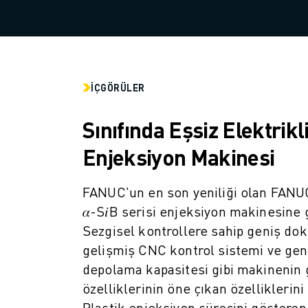
SCARA ROBOTLARI
KOMPAKT CNC İŞLEME MERKEZLERI
ROBODRILL BULUCU
ROBODRILL KOMPAKT DIK İŞLEME MERKEZLERI
ROBODRILL DONANIM
İÇGÖRÜLER
ROBODRILL YAZILIMI
ROBODRILL ÖNLEYICI BAKIM
Sınıfında Eşsiz Elektrikl
ROBODRILL SÜRDÜRÜLEBILIRLIK
ROBODRILL ROBOT PAKETI
Enjeksiyon Makinesi
ROBODRILL EĞITIM PAKETI
ELEKTRIKLI PLASTIK ENJEKSIYON MAKINELERI
FANUC'un en son yeniliği olan FA
ROBOSHOT BULUCU
𝛼-S𝑖B serisi enjeksiyon makinesine 
ROBOSHOT ELEKTRIKLI PLASTIK ENJEKSIYON MAKINELERI
Sezgisel kontrollere sahip geniş do
ROBOSHOT DONANIM
gelişmiş CNC kontrol sistemi ve gen
ROBOSHOT YAZILIM
depolama kapasitesi gibi makinenin 
ROBOSHOT SÜRDÜRÜLEBİLİRLİK
özelliklerinin öne çıkan özelliklerin
ROBOSHOT ROBOT PAKETI
Plastik enjeksiyon sürecini gösteren