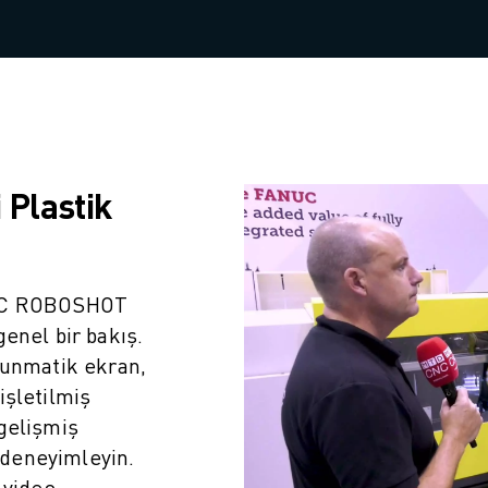
i Plastik
NUC ROBOSHOT
genel bir bakış.
kunmatik ekran,
işletilmiş
gelişmiş
i deneyimleyin.
 video,