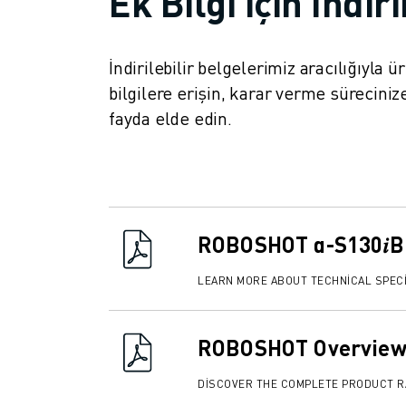
Ek Bilgi için İndir
İLETIŞIM
LOKASYONLAR
KÜNYE
İndirilebilir belgelerimiz aracılığıyla 
bilgilere erişin, karar verme süreci
fayda elde edin.
ROBOSHOT α-S130𝑖B
LEARN MORE ABOUT TECHNICAL SPECI
ROBOSHOT Overview
DISCOVER THE COMPLETE PRODUCT 