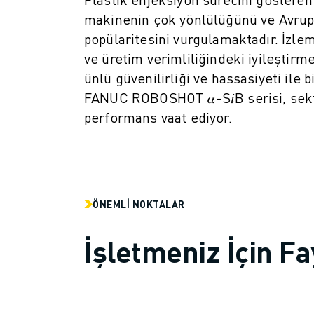
ROBOSHOT ÖNLEYICI BAKIM
makinenin çok yönlülüğünü ve Avrup
ROBOSHOT TOPLAM SAHIP OLMA MALIYETI
popülaritesini vurgulamaktadır. İzle
TEL EROZYON MAKINELERI
ROBOCUT TEL EROZYON MAKINELERI
ve üretim verimliliğindeki iyileştir
ROBOCUT DONANIM
ünlü güvenilirliği ve hassasiyeti ile 
ROBOCUT YAZILIMI
FANUC ROBOSHOT 𝛼-S𝑖B serisi, sekt
ROBOCUT ÖNLEYICI BAKIM
performans vaat ediyor.
ROBOCUT SÜRDÜRÜLEBILIRLIK
IIOT ÇÖZÜMLERI
AKILLI FABRIKA ÇÖZÜMLERI
ÜRETIM VERIMLILIĞINI ARTIRMAK IÇIN AKILLI FABRIKA ÇÖZÜMLERI (
ÜRÜN KAYDI » FANUC PORTAL
ÖNEMLI NOKTALAR
VAKA ÇALIŞMALARI
ÇÖZÜMLER
İşletmeniz İçin Fa
ENDÜSTRILER
TÜM SEKTÖRLER
HAVACILIK
OTOMOTIV