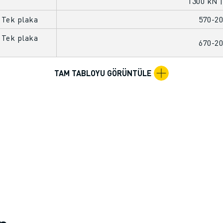
1300 kN |
 Tek plaka
570-2
 Tek plaka
670-2
TAM TABLOYU GÖRÜNTÜLE