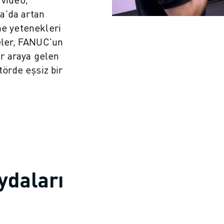
a'da artan
me yetenekleri
meler, FANUC'un
bir araya gelen
örde eşsiz bir
IOT)
ydaları