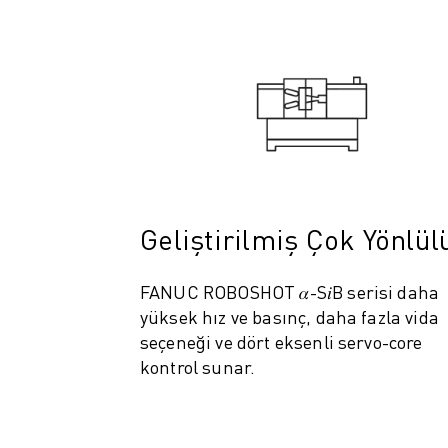
ELEKTRIKLI ARAÇLAR
ELEKTRONIK
YIYECEK VE IÇECEK
MEDIKAL
PLASTIK
DEPOLAMA, LOJISTIK, SEVKIYAT
UYGULAMALAR
TÜM UYGULAMALAR
5 EKSEN IŞLEME
Geliştirilmiş Çok Yönlül
ARK KAYNAĞI
BIRLEŞTIRME
FANUC ROBOSHOT 𝛼-S𝑖B serisi daha
CNC TAŞLAMA
yüksek hız ve basınç, daha fazla vida
CNC FREZELEME
seçeneği ve dört eksenli servo-core
CNC TORNA
kontrol sunar.
YÜKSEK HIZLI DELME VE KILAVUZ ÇEKME
ENJEKSIYON
MAKINE BESLEME