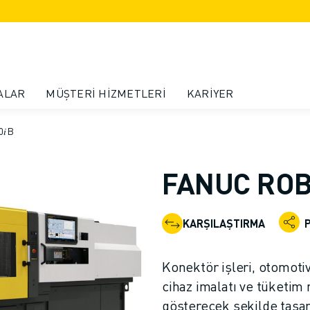
ALAR
MÜŞTERI HIZMETLERI
KARIYER
𝑖B
FANUC ROBO
KARŞILAŞTIRMA
Konektör işleri, otomotiv
cihaz imalatı ve tüketim
gösterecek şekilde tasar