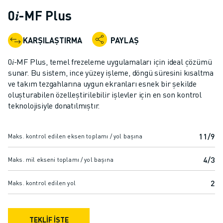
ENDÜSTRIYEL ROBOTLAR
0𝑖-MF Plus
İŞBIRLIKÇI ROBOTLAR
ROBOT YELPAZESI
KARŞILAŞTIRMA
PAYLAŞ
ROBOT KONTROLÖRLERI
ROBOT AKSESUARLARI
0𝑖-MF Plus, temel frezeleme uygulamaları için ideal çözümü
ROBOT YAZILIMI
sunar. Bu sistem, ince yüzey işleme, döngü süresini kısaltma
ve takım tezgahlarına uygun ekranları esnek bir şekilde
SIMÜLASYON YAZILIMI
oluşturabilen özelleştirilebilir işlevler için en son kontrol
EĞITIM AMAÇLI ROBOTIK ÜRÜNLERI
teknolojisiyle donatılmıştır.
ROBOT OTOMASYONU
ARK KAYNAK ROBOTLARI
EKLEMLI ROBOTLAR
11/9
Maks. kontrol edilen eksen toplamı / yol başına
ARC MATE SERISI
4/3
Maks. mil ekseni toplamı / yol başına
M-900 SERISI
DELTA ROBOTLAR
2
Maks. kontrol edilen yol
GIDA VE TEMIZ ODA ROBOTLARI
BOYA ROBOTLARI
PALETLEME ROBOTLARI
TEKLİF İSTE