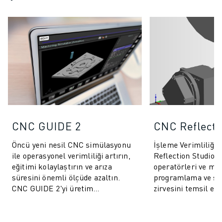
CNC GUIDE 2
CNC Reflecti
Öncü yeni nesil CNC simülasyonu
İşleme Verimliliğin
ile operasyonel verimliliği artırın,
Reflection Studio,
eğitimi kolaylaştırın ve arıza
operatörleri ve müh
süresini önemli ölçüde azaltın.
programlama ve s
CNC GUIDE 2'yi üretim
zirvesini temsil ede
ekosisteminize dahil etmek,
talepleri karşılama
ölçülebilir ...
olarak tasarlanm...