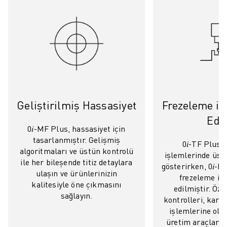
ELEKTRIKLI ARAÇLAR
ELEKTRONIK
YIYECEK VE IÇECEK
MEDIKAL
PLASTIK
DEPOLAMA, LOJISTIK, SEVKIYAT
UYGULAMALAR
Geliştirilmiş Hassasiyet
Frezeleme iç
TÜM UYGULAMALAR
5 EKSEN IŞLEME
Edil
0𝑖-MF Plus, hassasiyet için
ARK KAYNAĞI
tasarlanmıştır. Gelişmiş
BIRLEŞTIRME
0𝑖-TF Plus
algoritmaları ve üstün kontrolü
işlemlerinde üs
CNC TAŞLAMA
ile her bileşende titiz detaylara
gösterirken, 0𝑖-M
CNC FREZELEME
ulaşın ve ürünlerinizin
frezeleme içi
CNC TORNA
kalitesiyle öne çıkmasını
edilmiştir. Özel
sağlayın.
YÜKSEK HIZLI DELME VE KILAVUZ ÇEKME
kontrolleri, kar
ENJEKSIYON
işlemlerine ola
üretim araçların
MAKINE BESLEME