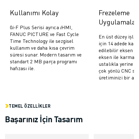
ROBOSHOT ÖNLEYICI BAKIM
ROBOSHOT TOPLAM SAHIP OLMA MALIYETI
Kullanımı Kolay
Frezeleme
TEL EROZYON MAKINELERI
Uygulamaları
ROBOCUT TEL EROZYON MAKINELERI
0𝑖-F Plus Serisi ayrıca 𝑖HMI,
ROBOCUT DONANIM
FANUC PICTURE ve Fast Cycle
En üst düzey işlem
Time Technology ile sezgisel
ROBOCUT YAZILIMI
için 14 adede kada
kullanım ve daha kısa çevrim
ROBOCUT ÖNLEYICI BAKIM
edilebilir eksen v
süresi sunar. Modern tasarım ve
eksen ile karmaşı
ROBOCUT SÜRDÜRÜLEBILIRLIK
standart 2 MB parça programı
ustalıkla yerine g
IIOT ÇÖZÜMLERI
hafızası ile.
çok yönlü CNC sis
AKILLI FABRIKA ÇÖZÜMLERI
üretiminizi bir adı
ÜRETIM VERIMLILIĞINI ARTIRMAK IÇIN AKILLI FABRIKA ÇÖZÜMLERI (
ÜRÜN KAYDI » FANUC PORTAL
VAKA ÇALIŞMALARI
ÇÖZÜMLER
TEMEL ÖZELLIKLER
ENDÜSTRILER
Başarınız İçin Tasarım
TÜM SEKTÖRLER
HAVACILIK
OTOMOTIV