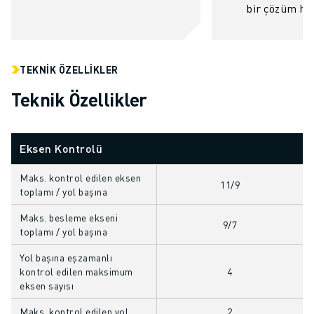
bir çözüm hali
MALZEME TAŞIMA
BOYAMA
PALETLEME
PUNTA KAYNAĞI
TEKNIK ÖZELLIKLER
GÖRSEL DENETIM
Teknik Özellikler
TEL EROZYON
VAKA ÇALIŞMALARI
MÜŞTERI HIZMETLERI
Eksen Kontrolü
MÜŞTERI HIZMETLERI
FANUC PLANS
Maks. kontrol edilen eksen
11/9
toplamı / yol başına
SAHA VE BAKIM
UZAKTAN TEKNIK DESTEK
Maks. besleme ekseni
9/7
YEDEK PARÇALAR
toplamı / yol başına
YENILEME
Yol başına eşzamanlı
DIJITAL SERVIS ARAÇLARI
kontrol edilen maksimum
4
İNDIRME MERKEZI » MYFANUC
eksen sayısı
EĞITIM VE ÖĞRETIM
Maks. kontrol edilen yol
2