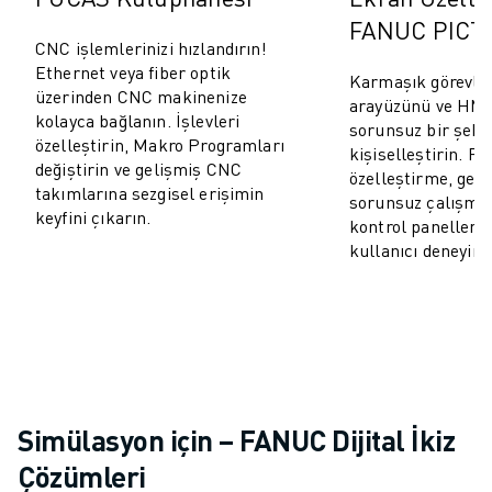
İLETIŞIM
FANUC PICT
LOKASYONLAR
CNC işlemlerinizi hızlandırın!
KÜNYE
Ethernet veya fiber optik
Karmaşık görevler
üzerinden CNC makinenize
arayüzünü ve HMI 
kolayca bağlanın. İşlevleri
sorunsuz bir şeki
özelleştirin, Makro Programları
kişiselleştirin. Ra
değiştirin ve gelişmiş CNC
özelleştirme, geli
takımlarına sezgisel erişimin
sorunsuz çalışma 
keyfini çıkarın.
kontrol panelleri,
kullanıcı deneyimi
Simülasyon için – FANUC Dijital İkiz
Çözümleri