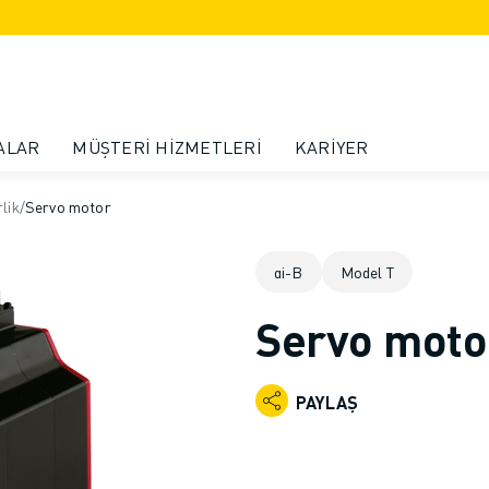
ALAR
MÜŞTERI HIZMETLERI
KARIYER
lik
/
Servo motor
αi-B
Model T
Servo moto
PAYLAŞ