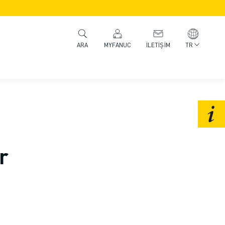
MYFANUC
İLETIŞIM
TR
ARA
r