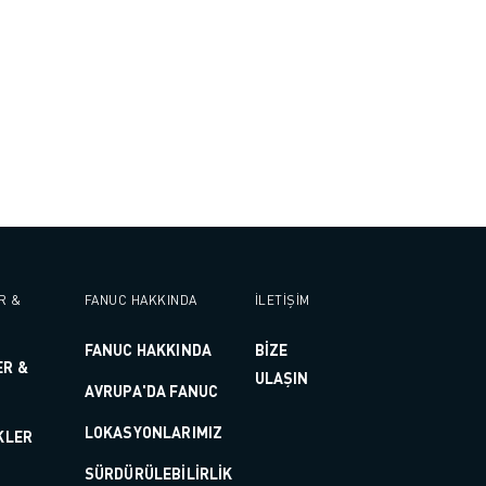
R &
FANUC HAKKINDA
İLETİŞİM
FANUC HAKKINDA
BİZE
ER &
ULAŞIN
AVRUPA'DA FANUC
LOKASYONLARIMIZ
KLER
SÜRDÜRÜLEBILIRLIK