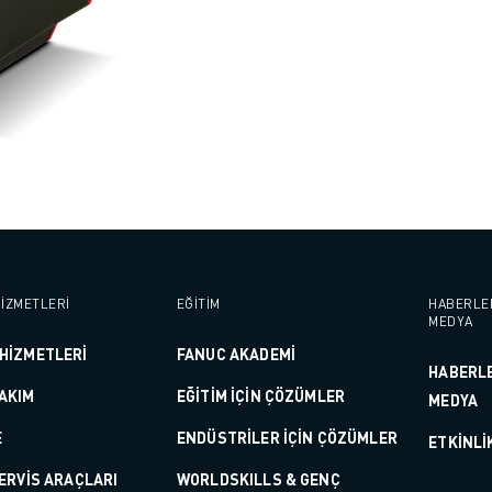
İZMETLERİ
EĞİTİM
HABERLE
MEDYA
HİZMETLERİ
FANUC AKADEMİ
HABERL
AKIM
EĞİTİM İÇİN ÇÖZÜMLER
MEDYA
E
ENDÜSTRİLER İÇİN ÇÖZÜMLER
ETKINLI
 SERVİS ARAÇLARI
WORLDSKILLS & GENÇ