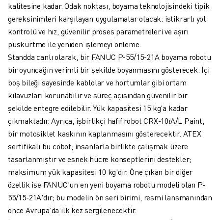
SCARA ROBOTLARI
kalitesine kadar. Odak noktası, boyama teknolojisindeki tipik
KOMPAKT CNC İŞLEME MERKEZLERI
gereksinimleri karşılayan uygulamalar olacak: istikrarlı yol
ROBODRILL BULUCU
kontrolü ve hız, güvenilir proses parametreleri ve aşırı
ROBODRILL KOMPAKT DIK İŞLEME MERKEZLERI
püskürtme ile yeniden işlemeyi önleme.
ROBODRILL DONANIM
Standda canlı olarak, bir FANUC P-55/15-21A boyama robotu
ROBODRILL YAZILIMI
bir oyuncağın verimli bir şekilde boyanmasını gösterecek. İçi
ROBODRILL ÖNLEYICI BAKIM
boş bileği sayesinde kablolar ve hortumlar gibi ortam
ROBODRILL SÜRDÜRÜLEBILIRLIK
kılavuzları korunabilir ve süreç açısından güvenilir bir
ROBODRILL ROBOT PAKETI
şekilde entegre edilebilir. Yük kapasitesi 15 kg'a kadar
ROBODRILL EĞITIM PAKETI
çıkmaktadır. Ayrıca, işbirlikçi hafif robot CRX-10𝑖A/L Paint,
ELEKTRIKLI PLASTIK ENJEKSIYON MAKINELERI
bir motosiklet kaskının kaplanmasını gösterecektir. ATEX
ROBOSHOT BULUCU
sertifikalı bu cobot, insanlarla birlikte çalışmak üzere
ROBOSHOT ELEKTRIKLI PLASTIK ENJEKSIYON MAKINELERI
tasarlanmıştır ve esnek hücre konseptlerini destekler;
ROBOSHOT DONANIM
maksimum yük kapasitesi 10 kg'dır. Öne çıkan bir diğer
ROBOSHOT YAZILIM
özellik ise FANUC'un en yeni boyama robotu modeli olan P-
ROBOSHOT SÜRDÜRÜLEBİLİRLİK
55/15-21A'dır; bu modelin ön seri birimi, resmi lansmanından
ROBOSHOT ROBOT PAKETI
önce Avrupa'da ilk kez sergilenecektir.