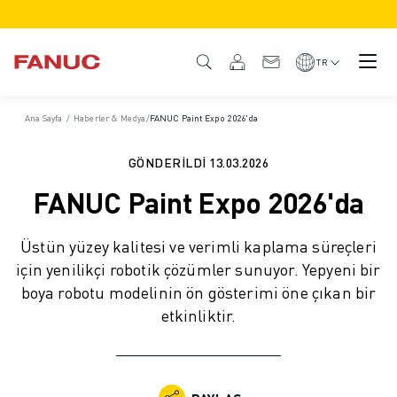
ÜRÜNLER
ÜRÜNE GENEL BAKIŞ
TR
CNC VE SÜRÜCÜLER
CNC BULUCU
Ana Sayfa
/
Haberler & Medya
/
FANUC Paint Expo 2026'da
CNC SISTEMLERI
SÜRÜCÜLER
GÖNDERILDI
13.03.2026
I/O SISTEMI
FANUC Paint Expo 2026'da
CNC FONKSIYONLARI/SEÇENEKLERI
ÖZELLEŞTIRME
Üstün yüzey kalitesi ve verimli kaplama süreçleri
SİMÜLASYON - DIJITAL İKIZ ÇÖZÜMLERI
için yenilikçi robotik çözümler sunuyor. Yepyeni bir
CNC SÜRDÜRÜLEBILIRLIK
boya robotu modelinin ön gösterimi öne çıkan bir
EĞITIM AMAÇLI CNC ÜRÜNLERI
etkinliktir.
RETROFIT ÇÖZÜMLERI
GELIŞMIŞ CNC MODELLERI
ROBOTLAR
ROBOT BULUCU