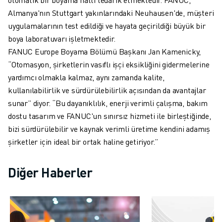
ELEKTRIKLI ARAÇLAR
Almanya'nın Stuttgart yakınlarındaki Neuhausen'de, müşteri
ELEKTRONIK
uygulamalarının test edildiği ve hayata geçirildiği büyük bir
YIYECEK VE IÇECEK
boya laboratuvarı işletmektedir.
MEDIKAL
FANUC Europe Boyama Bölümü Başkanı Jan Kamenicky,
PLASTIK
“Otomasyon, şirketlerin vasıflı işçi eksikliğini gidermelerine
DEPOLAMA, LOJISTIK, SEVKIYAT
yardımcı olmakla kalmaz, aynı zamanda kalite,
UYGULAMALAR
kullanılabilirlik ve sürdürülebilirlik açısından da avantajlar
TÜM UYGULAMALAR
sunar” diyor. “Bu dayanıklılık, enerji verimli çalışma, bakım
5 EKSEN IŞLEME
dostu tasarım ve FANUC'un sınırsız hizmeti ile birleştiğinde,
ARK KAYNAĞI
bizi sürdürülebilir ve kaynak verimli üretime kendini adamış
BIRLEŞTIRME
şirketler için ideal bir ortak haline getiriyor.”
CNC TAŞLAMA
CNC FREZELEME
Diğer Haberler
CNC TORNA
YÜKSEK HIZLI DELME VE KILAVUZ ÇEKME
ENJEKSIYON
MAKINE BESLEME