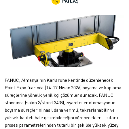
PAYLAŞ
ENDÜSTRIYEL ROBOTLAR
İŞBIRLIKÇI ROBOTLAR
ROBOT YELPAZESI
ROBOT KONTROLÖRLERI
ROBOT AKSESUARLARI
ROBOT YAZILIMI
SIMÜLASYON YAZILIMI
EĞITIM AMAÇLI ROBOTIK ÜRÜNLERI
ROBOT OTOMASYONU
ARK KAYNAK ROBOTLARI
EKLEMLI ROBOTLAR
FANUC, Almanya’nın Karlsruhe kentinde düzenlenecek
ARC MATE SERISI
Paint Expo fuarında (14–17 Nisan 2026) boyama ve kaplama
M-900 SERISI
süreçlerine yönelik yenilikçi çözümler sunacak. FANUC
DELTA ROBOTLAR
standında (salon 3/stand 3438), ziyaretçiler otomasyonun
GIDA VE TEMIZ ODA ROBOTLARI
boyama süreçlerini nasıl daha verimli, tekrarlanabilir ve
BOYA ROBOTLARI
yüksek kaliteli hale getirebileceğini öğrenecekler – tutarlı
PALETLEME ROBOTLARI
proses parametrelerinden tutarlı bir şekilde yüksek yüzey