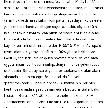
ROBOSHOT ÖNLEYICI BAKIM
İki metreden fazla erişim mesafesine sahip P-55/15-21A,
ROBOSHOT TOPLAM SAHIP OLMA MALIYETI
daha büyük bileşenlerin boyanmasını sağlarken, mükemmel
TEL EROZYON MAKINELERI
boya kalitesi için yüksek yol doğruluğu sunar. Daha fazla
ROBOCUT TEL EROZYON MAKINELERI
verimlilik ve daha az bakım için patlamaya dayanıklı devreler
ROBOCUT DONANIM
yeniden tasarlandı ve bileşen sayısı azaltıldı; böylece tüm
ROBOCUT YAZILIMI
işlevler tek bir kontrol kabininde barındırılabilir hale geldi.
ROBOCUT ÖNLEYICI BAKIM
Pilsiz enkoderler, bakım maliyetlerini daha da azaltır ve
ROBOCUT SÜRDÜRÜLEBILIRLIK
kaynak verimli üretimi destekler. P-55/15-21A'nın Avrupa'da
IIOT ÇÖZÜMLERI
resmi olarak piyasaya sürülmesi 2026 yılında bekleniyor.
AKILLI FABRIKA ÇÖZÜMLERI
FANUC, endüstri için en geniş boyama robotu ve kaplama
ÜRETIM VERIMLILIĞINI ARTIRMAK IÇIN AKILLI FABRIKA ÇÖZÜMLERI (
uygulamaları portföyüne sahip, dünyanın önde gelen robot
ÜRÜN KAYDI » FANUC PORTAL
üreticisidir. Şirket ayrıca boyama ve kaplama uygulamaları
VAKA ÇALIŞMALARI
alanında sistem entegratörü olarak da faaliyet
ÇÖZÜMLER
göstermektedir. Güncel bir örnek, Almanya'nın Cottbus
ENDÜSTRILER
kentinde şu anda inşaatı devam eden Deutsche Bahn bakım
TÜM SEKTÖRLER
tesisidir. Burada FANUC, kabin teknolojisi uzmanı SLF
HAVACILIK
Oberflächentechnik GmbH ile birlikte ICE vagonları için tam
OTOMOTIV
otomatik bir boyama hattı tedarik etmektedir. FANUC,