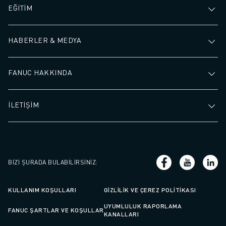
İLETIŞIM
EĞİTİM
LOKASYONLAR
KÜNYE
HABERLER & MEDYA
FANUC HAKKINDA
İLETİŞİM
BIZI ŞURADA BULABILIRSINIZ
:
KULLANIM KOŞULLARI
GIZLILIK VE ÇEREZ POLITIKASI
UYUMLULUK RAPORLAMA
FANUC ŞARTLAR VE KOŞULLAR
KANALLARI