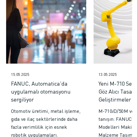
MALZEME TAŞIMA
BOYAMA
PALETLEME
PUNTA KAYNAĞI
GÖRSEL DENETIM
TEL EROZYON
VAKA ÇALIŞMALARI
MÜŞTERI HIZMETLERI
MÜŞTERI HIZMETLERI
15.05.2025
13.05.2025
FANUC PLANS
FANUC, Automatica'da
Yeni M-710 Seri
SAHA VE BAKIM
uygulamalı otomasyonu
Göz Alıcı Tasar
UZAKTAN TEKNIK DESTEK
sergiliyor
Geliştirmeler 
YEDEK PARÇALAR
YENILEME
Otomotiv üretimi, metal işleme,
M-710𝑖D/50M ve M
DIJITAL SERVIS ARAÇLARI
gıda ve ilaç sektörlerinde daha
tanışın: FANUC'u
İNDIRME MERKEZI » MYFANUC
fazla verimlilik için esnek
Modelleri Makine
EĞITIM VE ÖĞRETIM
robotik uygulamaları.
Malzeme Taşıma,