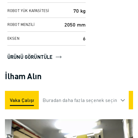
ve küçük...
70 kg
ROBOT YÜK KAPASITESI
2050 mm
ROBOT MENZILI
6
EKSEN
ÜRÜNÜ GÖRÜNTÜLE
İlham Alın
Vaka Çalışmaları
Buradan daha fazla seçenek seçin
Uygulamalar
Endüstriler