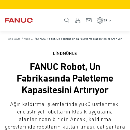
ÜRÜNLER
ÜRÜNE GENEL BAKIŞ
TR
CNC VE SÜRÜCÜLER
CNC BULUCU
Ana Sayfa
/
Vaka Çalışmaları
/
FANUC Robot, Un Fabrikasında Paletleme Kapasitesini Artırıyor
CNC SISTEMLERI
SÜRÜCÜLER
LINDMÜHLE
I/O SISTEMI
FANUC Robot, Un
CNC FONKSIYONLARI/SEÇENEKLERI
ÖZELLEŞTIRME
Fabrikasında Paletleme
SİMÜLASYON - DIJITAL İKIZ ÇÖZÜMLERI
Kapasitesini Artırıyor
CNC SÜRDÜRÜLEBILIRLIK
EĞITIM AMAÇLI CNC ÜRÜNLERI
Ağır kaldırma işlemlerinde yükü üstlenmek,
RETROFIT ÇÖZÜMLERI
endüstriyel robotların klasik uygulama
GELIŞMIŞ CNC MODELLERI
alanlarından biridir. Ancak, kaldırma
ROBOTLAR
görevlerinde robotların kullanılması, çalışanlara
ROBOT BULUCU