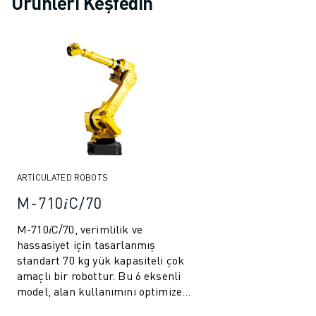
Ürünleri Keşfedin
ARTICULATED ROBOTS
M-710𝑖C/70
M-710𝑖C/70, verimlilik ve
hassasiyet için tasarlanmış
standart 70 kg yük kapasiteli çok
amaçlı bir robottur. Bu 6 eksenli
model, alan kullanımını optimize
etmek için ince bilek, sağlam kol