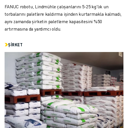
FANUC AKADEMI
FANUC robotu, Lindmühle çalışanlarını 5-25 kg'lık un
ENDÜSTRILER IÇIN ÇÖZÜMLER
torbalarını paletlere kaldırma işinden kurtarmakla kalmadı,
EĞITIM IÇIN ÇÖZÜMLER
aynı zamanda şirketin paletleme kapasitesini %50
WORLDSKILLS & GENÇ YETENEKLER
artırmasına da yardımcı oldu.
HABERLER & MEDYA
HABERLER & MEDYA
ŞIRKET
ETKINLIKLER
EĞITIM ETKINLIKLERI
FANUC HAKKINDA
FANUC HAKKINDA
AVRUPA'DA FANUC
LOKASYONLARIMIZ
SÜRDÜRÜLEBILIRLIK
KARIYER
FANUC ILE GELECEĞINIZI ŞEKILLENDIRIN
BIZE KATILIN » KARIYER PORTALI
İLETIŞIM