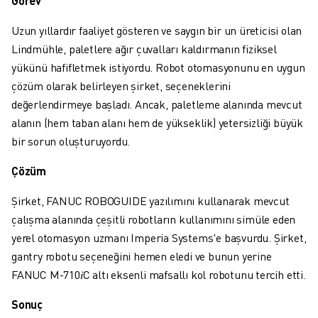
Görev
MALZEME TAŞIMA
BOYAMA
Uzun yıllardır faaliyet gösteren ve saygın bir un üreticisi olan
PALETLEME
Lindmühle, paletlere ağır çuvalları kaldırmanın fiziksel
PUNTA KAYNAĞI
yükünü hafifletmek istiyordu. Robot otomasyonunu en uygun
GÖRSEL DENETIM
çözüm olarak belirleyen şirket, seçeneklerini
TEL EROZYON
değerlendirmeye başladı. Ancak, paletleme alanında mevcut
VAKA ÇALIŞMALARI
alanın (hem taban alanı hem de yükseklik) yetersizliği büyük
MÜŞTERI HIZMETLERI
bir sorun oluşturuyordu.
MÜŞTERI HIZMETLERI
Çözüm
FANUC PLANS
SAHA VE BAKIM
Şirket, FANUC ROBOGUIDE yazılımını kullanarak mevcut
UZAKTAN TEKNIK DESTEK
çalışma alanında çeşitli robotların kullanımını simüle eden
YEDEK PARÇALAR
yerel otomasyon uzmanı Imperia Systems'e başvurdu. Şirket,
YENILEME
gantry robotu seçeneğini hemen eledi ve bunun yerine
DIJITAL SERVIS ARAÇLARI
FANUC M-710𝑖C altı eksenli mafsallı kol robotunu tercih etti.
İNDIRME MERKEZI » MYFANUC
Sonuç
EĞITIM VE ÖĞRETIM