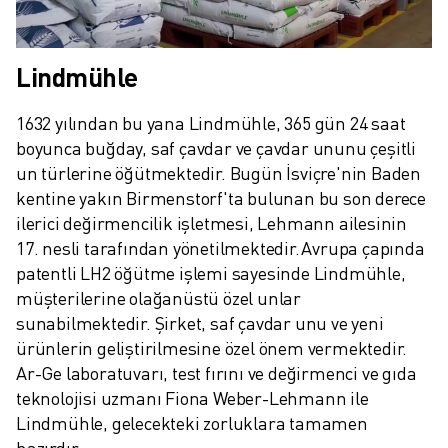
İLETIŞIM
LOKASYONLAR
KÜNYE
Lindmühle
1632 yılından bu yana Lindmühle, 365 gün 24 saat 
boyunca buğday, saf çavdar ve çavdar ununu çeşitli 
un türlerine öğütmektedir. Bugün İsviçre'nin Baden 
kentine yakın Birmenstorf'ta bulunan bu son derece 
ilerici değirmencilik işletmesi, Lehmann ailesinin 
17. nesli tarafından yönetilmektedir. Avrupa çapında 
patentli LH2 öğütme işlemi sayesinde Lindmühle, 
müşterilerine olağanüstü özel unlar 
sunabilmektedir. Şirket, saf çavdar unu ve yeni 
ürünlerin geliştirilmesine özel önem vermektedir. 
Ar-Ge laboratuvarı, test fırını ve değirmenci ve gıda 
teknolojisi uzmanı Fiona Weber-Lehmann ile 
Lindmühle, gelecekteki zorluklara tamamen 
hazırdır.