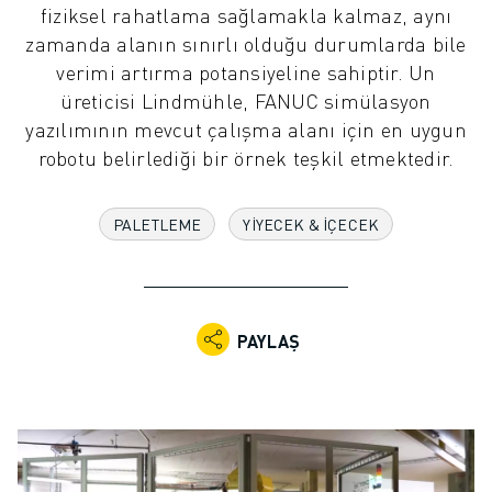
fiziksel rahatlama sağlamakla kalmaz, aynı
ENDÜSTRIYEL ROBOTLAR
zamanda alanın sınırlı olduğu durumlarda bile
İŞBIRLIKÇI ROBOTLAR
verimi artırma potansiyeline sahiptir. Un
ROBOT YELPAZESI
üreticisi Lindmühle, FANUC simülasyon
ROBOT KONTROLÖRLERI
yazılımının mevcut çalışma alanı için en uygun
ROBOT AKSESUARLARI
robotu belirlediği bir örnek teşkil etmektedir.
ROBOT YAZILIMI
SIMÜLASYON YAZILIMI
EĞITIM AMAÇLI ROBOTIK ÜRÜNLERI
PALETLEME
YIYECEK & İÇECEK
ROBOT OTOMASYONU
ARK KAYNAK ROBOTLARI
EKLEMLI ROBOTLAR
ARC MATE SERISI
PAYLAŞ
M-900 SERISI
DELTA ROBOTLAR
GIDA VE TEMIZ ODA ROBOTLARI
BOYA ROBOTLARI
PALETLEME ROBOTLARI