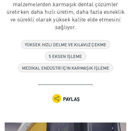
malzemelerden karmaşık dental çözümler
ENDÜSTRIYEL ROBOTLAR
üretirken daha hızlı üretim, daha fazla esneklik
İŞBIRLIKÇI ROBOTLAR
ve sürekli olarak yüksek kalite elde etmesini
ROBOT YELPAZESI
sağlıyor.
ROBOT KONTROLÖRLERI
ROBOT AKSESUARLARI
ROBOT YAZILIMI
YÜKSEK HIZLI DELME VE KILAVUZ ÇEKME
SIMÜLASYON YAZILIMI
5 EKSEN İŞLEME
EĞITIM AMAÇLI ROBOTIK ÜRÜNLERI
ROBOT OTOMASYONU
MEDIKAL ENDÜSTRI IÇIN KARMAŞIK İŞLEME
ARK KAYNAK ROBOTLARI
EKLEMLI ROBOTLAR
ARC MATE SERISI
M-900 SERISI
PAYLAŞ
DELTA ROBOTLAR
GIDA VE TEMIZ ODA ROBOTLARI
BOYA ROBOTLARI
PALETLEME ROBOTLARI