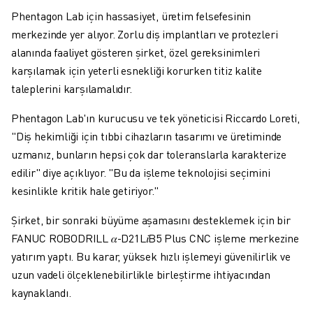
Phentagon Lab için hassasiyet, üretim felsefesinin
merkezinde yer alıyor. Zorlu diş implantları ve protezleri
alanında faaliyet gösteren şirket, özel gereksinimleri
karşılamak için yeterli esnekliği korurken titiz kalite
taleplerini karşılamalıdır.
Phentagon Lab'ın kurucusu ve tek yöneticisi Riccardo Loreti,
"Diş hekimliği için tıbbi cihazların tasarımı ve üretiminde
uzmanız, bunların hepsi çok dar toleranslarla karakterize
edilir" diye açıklıyor. "Bu da işleme teknolojisi seçimini
kesinlikle kritik hale getiriyor."
Şirket, bir sonraki büyüme aşamasını desteklemek için bir
FANUC ROBODRILL
𝛼
-D21L
𝑖
B5 Plus CNC işleme merkezine
yatırım yaptı. Bu karar, yüksek hızlı işlemeyi güvenilirlik ve
uzun vadeli ölçeklenebilirlikle birleştirme ihtiyacından
kaynaklandı.