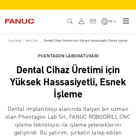
ÜRÜNLER
ÜRÜNE GENEL BAKIŞ
TR
CNC VE SÜRÜCÜLER
CNC BULUCU
Ana Sayfa
/
Vaka Çalışmaları
/
Dental Cihaz Üretimi için Yüksek Hassasiyetli, Esnek İşleme
CNC SISTEMLERI
SÜRÜCÜLER
PHENTAGON LABORATUVARI
I/O SISTEMI
Dental Cihaz Üretimi için
CNC FONKSIYONLARI/SEÇENEKLERI
ÖZELLEŞTIRME
Yüksek Hassasiyetli, Esnek
SİMÜLASYON - DIJITAL İKIZ ÇÖZÜMLERI
İşleme
CNC SÜRDÜRÜLEBILIRLIK
EĞITIM AMAÇLI CNC ÜRÜNLERI
Dental implantoloji alanında İtalyan bir uzman
RETROFIT ÇÖZÜMLERI
olan Phentagon Lab Srl, FANUC ROBODRILL CNC
GELIŞMIŞ CNC MODELLERI
işleme teknolojisi ile işleme yeteneklerini
ROBOTLAR
geliştirdi. Bu yatırım, şirketin talep edilen
ROBOT BULUCU