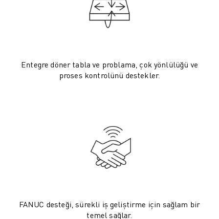
ELEKTRIKLI ARAÇLAR
ELEKTRONIK
YIYECEK VE IÇECEK
MEDIKAL
PLASTIK
Entegre döner tabla ve problama, çok yönlülüğü ve
DEPOLAMA, LOJISTIK, SEVKIYAT
proses kontrolünü destekler.
UYGULAMALAR
TÜM UYGULAMALAR
5 EKSEN IŞLEME
ARK KAYNAĞI
BIRLEŞTIRME
CNC TAŞLAMA
CNC FREZELEME
CNC TORNA
YÜKSEK HIZLI DELME VE KILAVUZ ÇEKME
ENJEKSIYON
FANUC desteği, sürekli iş geliştirme için sağlam bir
MAKINE BESLEME
temel sağlar.