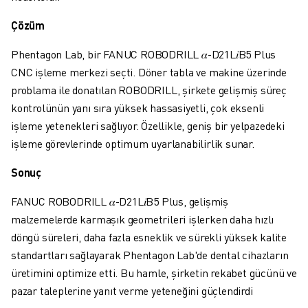
FANUC AKADEMI
ENDÜSTRILER IÇIN ÇÖZÜMLER
Çözüm
EĞITIM IÇIN ÇÖZÜMLER
Phentagon Lab, bir FANUC ROBODRILL
𝛼
-D21L
𝑖
B5 Plus
WORLDSKILLS & GENÇ YETENEKLER
CNC işleme merkezi seçti. Döner tabla ve makine üzerinde
HABERLER & MEDYA
problama ile donatılan ROBODRILL, şirkete gelişmiş süreç
HABERLER & MEDYA
kontrolünün yanı sıra yüksek hassasiyetli, çok eksenli
ETKINLIKLER
işleme yetenekleri sağlıyor. Özellikle, geniş bir yelpazedeki
EĞITIM ETKINLIKLERI
işleme görevlerinde optimum uyarlanabilirlik sunar.
FANUC HAKKINDA
FANUC HAKKINDA
Sonuç
AVRUPA'DA FANUC
FANUC ROBODRILL
𝛼
-D21L
𝑖
B5 Plus, gelişmiş
LOKASYONLARIMIZ
malzemelerde karmaşık geometrileri işlerken daha hızlı
SÜRDÜRÜLEBILIRLIK
döngü süreleri, daha fazla esneklik ve sürekli yüksek kalite
KARIYER
standartları sağlayarak Phentagon Lab'de dental cihazların
FANUC ILE GELECEĞINIZI ŞEKILLENDIRIN
üretimini optimize etti. Bu hamle, şirketin rekabet gücünü ve
BIZE KATILIN » KARIYER PORTALI
pazar taleplerine yanıt verme yeteneğini güçlendirdi
İLETIŞIM