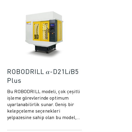
ROBODRILL 𝛼-D21L𝑖B5
Plus
Bu ROBODRILL modeli, çok çeşitli
işleme görevlerinde optimum
uyarlanabilirlik sunar. Geniş bir
kelepçeleme seçenekleri
yelpazesine sahip olan bu model,
daha büyük bileşenlerin
işlemesinde mükemmeld...