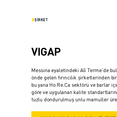
FANUC AKADEMI
ENDÜSTRILER IÇIN ÇÖZÜMLER
EĞITIM IÇIN ÇÖZÜMLER
ŞIRKET
WORLDSKILLS & GENÇ YETENEKLER
HABERLER & MEDYA
HABERLER & MEDYA
ETKINLIKLER
VIGAP
EĞITIM ETKINLIKLERI
FANUC HAKKINDA
FANUC HAKKINDA
Messina eyaletindeki Alì Terme'de bulu
AVRUPA'DA FANUC
önde gelen fırıncılık şirketlerinden biri
LOKASYONLARIMIZ
SÜRDÜRÜLEBILIRLIK
bu yana Ho.Re.Ca sektörü ve barlar için
KARIYER
göre ve uygulanan kalite standartlarına
FANUC ILE GELECEĞINIZI ŞEKILLENDIRIN
tuzlu dondurulmuş unlu mamuller üre
BIZE KATILIN » KARIYER PORTALI
İLETIŞIM