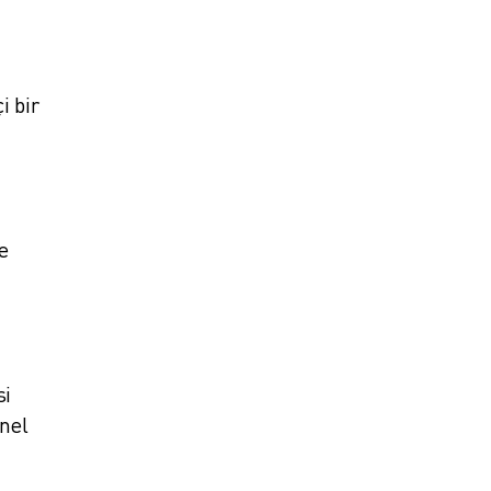
i bir
e
si
nel