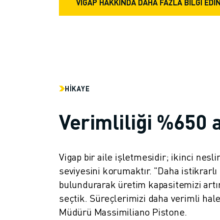
İLETIŞIM
VIGAP HAKKINDA DAHA FAZLA BİLGİ EDİ
LOKASYONLAR
KÜNYE
HIKAYE
Verimliliği %650 
Vigap bir aile işletmesidir; ikinci nes
seviyesini korumaktır. "Daha istikrarl
bulundurarak üretim kapasitemizi artı
seçtik. Süreçlerimizi daha verimli hal
Müdürü Massimiliano Pistone.