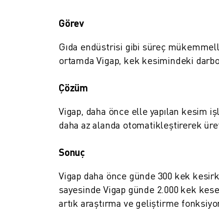
MALZEME TAŞIMA
BOYAMA
Görev
PALETLEME
Gıda endüstrisi gibi süreç mükemmelli
PUNTA KAYNAĞI
GÖRSEL DENETIM
ortamda Vigap, kek kesimindeki darboğ
TEL EROZYON
VAKA ÇALIŞMALARI
Çözüm
MÜŞTERI HIZMETLERI
MÜŞTERI HIZMETLERI
Vigap, daha önce elle yapılan kesim iş
FANUC PLANS
daha az alanda otomatikleştirerek ür
SAHA VE BAKIM
UZAKTAN TEKNIK DESTEK
Sonuç
YEDEK PARÇALAR
YENILEME
Vigap daha önce günde 300 kek kesirke
DIJITAL SERVIS ARAÇLARI
sayesinde Vigap günde 2.000 kek kese
İNDIRME MERKEZI » MYFANUC
artık araştırma ve geliştirme fonksiyo
EĞITIM VE ÖĞRETIM