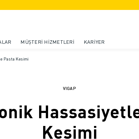
ALAR
MÜŞTERI HIZMETLERI
KARIYER
le Pasta Kesimi
VIGAP
onik Hassasiyetl
Kesimi