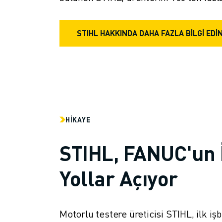
İLETIŞIM
LOKASYONLAR
KÜNYE
STIHL HAKKINDA DAHA FAZLA BİLGİ EDİ
HIKAYE
STIHL, FANUC'un İ
Yollar Açıyor
Motorlu testere üreticisi STIHL, ilk iş