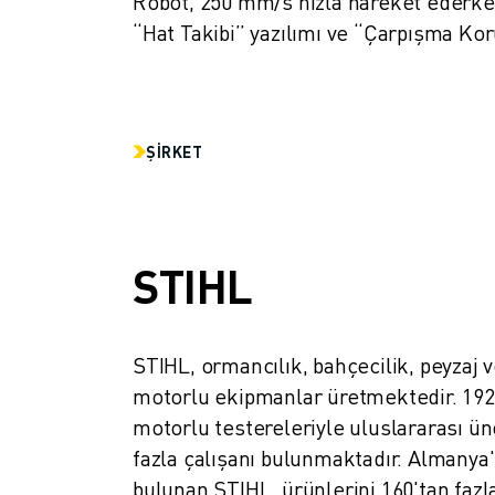
Robot, 250 mm/s hızla hareket ederken
FANUC AKADEMI
“Hat Takibi” yazılımı ve “Çarpışma Kor
ENDÜSTRILER IÇIN ÇÖZÜMLER
EĞITIM IÇIN ÇÖZÜMLER
WORLDSKILLS & GENÇ YETENEKLER
HABERLER & MEDYA
ŞIRKET
HABERLER & MEDYA
ETKINLIKLER
EĞITIM ETKINLIKLERI
FANUC HAKKINDA
STIHL
FANUC HAKKINDA
AVRUPA'DA FANUC
LOKASYONLARIMIZ
SÜRDÜRÜLEBILIRLIK
STIHL, ormancılık, bahçecilik, peyzaj ve
KARIYER
motorlu ekipmanlar üretmektedir. 1926 
FANUC ILE GELECEĞINIZI ŞEKILLENDIRIN
motorlu testereleriyle uluslararası üne
BIZE KATILIN » KARIYER PORTALI
fazla çalışanı bulunmaktadır. Almanya'
İLETIŞIM
bulunan STIHL, ürünlerini 160'tan fazl