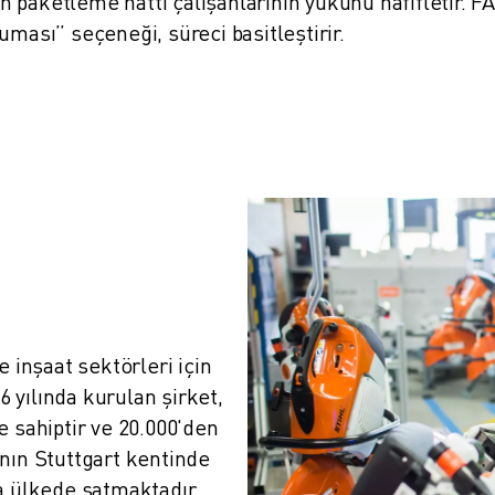
 paketleme hattı çalışanlarının yükünü hafifletir. 
uması” seçeneği, süreci basitleştirir.
 inşaat sektörleri için 
yılında kurulan şirket, 
 sahiptir ve 20.000'den 
nın Stuttgart kentinde 
a ülkede satmaktadır.