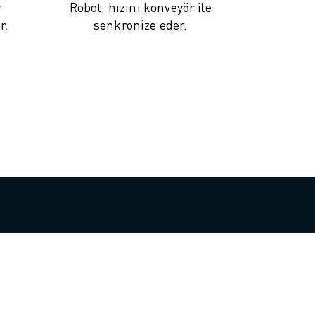
r
Robot, hızını konveyör ile
r.
senkronize eder.