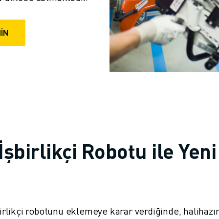
NİN
şbirlikçi Robotu ile Yeni
birlikçi robotunu eklemeye karar verdiğinde, halihazı