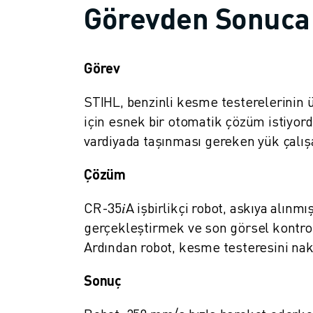
Görevden Sonuca
MALZEME TAŞIMA
BOYAMA
PALETLEME
PUNTA KAYNAĞI
Görev
GÖRSEL DENETIM
STIHL, benzinli kesme testerelerinin ü
TEL EROZYON
için esnek bir otomatik çözüm istiyord
VAKA ÇALIŞMALARI
MÜŞTERI HIZMETLERI
vardiyada taşınması gereken yük çalış
MÜŞTERI HIZMETLERI
Çözüm
FANUC PLANS
SAHA VE BAKIM
CR-35𝑖A işbirlikçi robot, askıya alı
UZAKTAN TEKNIK DESTEK
gerçekleştirmek ve son görsel kontro
YEDEK PARÇALAR
Ardından robot, kesme testeresini nakl
YENILEME
DIJITAL SERVIS ARAÇLARI
Sonuç
İNDIRME MERKEZI » MYFANUC
EĞITIM VE ÖĞRETIM