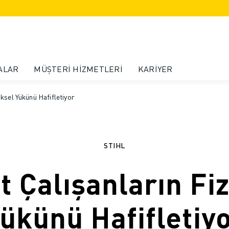
ALAR
MÜŞTERI HIZMETLERI
KARIYER
iksel Yükünü Hafifletiyor
STIHL
t Çalışanların Fiz
ükünü Hafifletiy