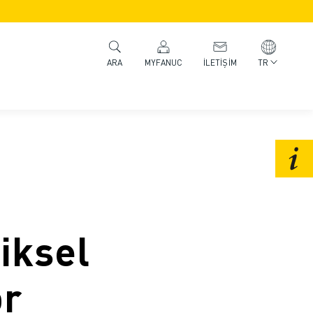
MYFANUC
İLETIŞIM
TR
ARA
iksel
or