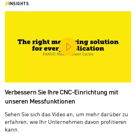
ELEKTRISCHE SPRITZGUSSMASCHINEN
INSIGHTS
ROBOSHOT-FILTER
ROBOSHOT ELEKTRISCHE SPRITZGUSSMASCHINEN
ROBOSHOT HARDWARE
ROBOSHOT SOFTWARE
ROBOSHOT NACHHALTIGKEIT
ROBOSHOT ROBOTER-PAKET
ROBOSHOT VORBEUGENDE WARTUNG
ROBOSHOT TOTAL COST OF OWNERSHIP
DRAHTERODIERMASCHINEN
ROBOCUT DRAHTERODIERMASCHINEN
ROBOCUT HARDWARE
Verbessern Sie Ihre CNC-Einrichtung mit
ROBOCUT SOFTWARE
unseren Messfunktionen
ROBOCUT VORBEUGENDE WARTUNG
ROBOCUT NACHHALTIGKEIT
Sehen Sie sich das Video an, um mehr darüber zu
IIOT-LÖSUNGEN
erfahren, wie Ihr Unternehmen davon profitieren
INTELLIGENTE FABRIKLÖSUNGEN
kann.