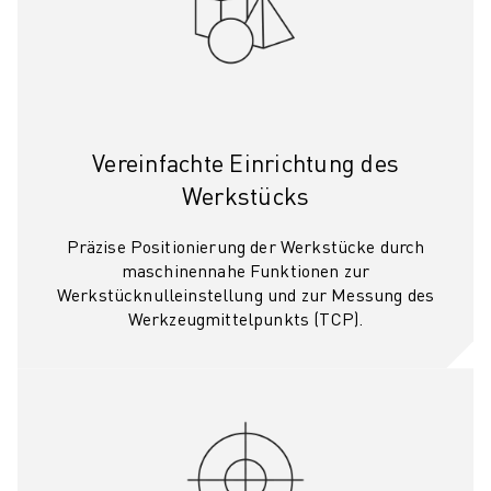
ÜBER FANUC
FANUC IN EUROPA
UNSERE STANDORTE
NACHHALTIGKEIT
KARRIERE
GESTALTEN SIE IHRE ZUKUNFT MIT FANUC
Vereinfachte Einrichtung des
JETZT BEWERBEN » KARRIEREPORTAL
Werkstücks
KONTAKT
KONTAKT
Präzise Positionierung der Werkstücke durch
STANDORTE
maschinennahe Funktionen zur
Werkstücknulleinstellung und zur Messung des
IMPRESSUM
Werkzeugmittelpunkts (TCP).