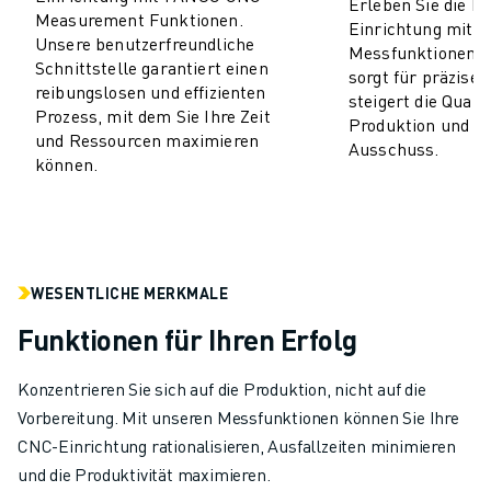
Erleben Sie die Ei
Measurement Funktionen.
CNC-SCHLEIFEN
Einrichtung mit
Unsere benutzerfreundliche
Messfunktionen. 
CNC-FRÄSEN
Schnittstelle garantiert einen
sorgt für präzise 
CNC-DREHEN
reibungslosen und effizienten
steigert die Qualit
HOCHGESCHWINDIGKEITSBOHREN UND -GEWINDESCHNEIDEN
Prozess, mit dem Sie Ihre Zeit
Produktion und re
SPRITZGUSS
und Ressourcen maximieren
Ausschuss.
können.
MASCHINENBEDIENUNG
MATERIALHANDHABUNG
LACKIEREN
PALETTIEREN
PUNKTSCHWEISSEN
WESENTLICHE MERKMALE
VISION INSPEKTION
Funktionen für Ihren Erfolg
DRAHTERODIERMASCHINE
FALLBEISPIELE
Konzentrieren Sie sich auf die Produktion, nicht auf die
KUNDENDIENST
Vorbereitung. Mit unseren Messfunktionen können Sie Ihre
KUNDENBETREUUNG
CNC-Einrichtung rationalisieren, Ausfallzeiten minimieren
FANUC PLANS
und die Produktivität maximieren.
FIELD & WARTUNG