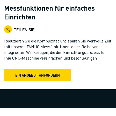
KOLLABORATIVE ROBOTER
Messfunktionen für einfaches
ROBOTERPALETTE
Einrichten
ROBOTER-STEUERUNGEN
ROBOTER-ZUBEHÖR
TEILEN SIE
ROBOTER-SOFTWARE
SIMULATIONSSOFTWARE
Reduzieren Sie die Komplexität und sparen Sie wertvolle Zeit
ROBOTIK-PRODUKTE FÜR DEN BILDUNGSBEREICH
mit unseren FANUC Messfunktionen, einer Reihe von
ROBOTER-AUTOMATISIERUNG
integrierten Werkzeugen, die den Einrichtungsprozess für
KOMPAKTE CNC-BEARBEITUNGSZENTREN
Ihre CNC-Maschine vereinfachen und beschleunigen.
ROBODRILL-FILTER
ROBODRILL KOMPAKTE CNC-BEARBEITUNGSZENTREN
EIN ANGEBOT ANFORDERN
ROBODRILL HARDWARE
ROBODRILL SOFTWARE
ROBODRILL VORBEUGENDE WARTUNG
ROBODRILL NACHHALTIGKEIT
ROBODRILL ROBOTER-PAKET
ROBODRILL BILDUNGSPAKET