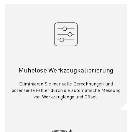
TECHNISCHE FERNUNTERSTÜTZUNG
ERSATZTEILE
WIEDERAUFBEREITUNG
DIGITALE SERVICE TOOLS
E-STORE
DOWNLOAD CENTER » MYFANUC
TRAINING & AUSBILDUNG
FANUC AKADEMIE
BRANCHEN-LÖSUNGEN
Mühelose Werkzeugkalibrierung
LÖSUNGEN FÜR DIE AUSBILDUNG
WORLDSKILLS & YOUNG TALENTS
Eliminieren Sie manuelle Berechnungen und
BILDUNGSVERANSTALTUNGEN
potenzielle Fehler durch die automatische Messung
von Werkzeuglänge und Offset.
NEWS & MEDIA
NEWS & MEDIA
EVENTS
BILDUNGSVERANSTALTUNGEN
ÜBER FANUC