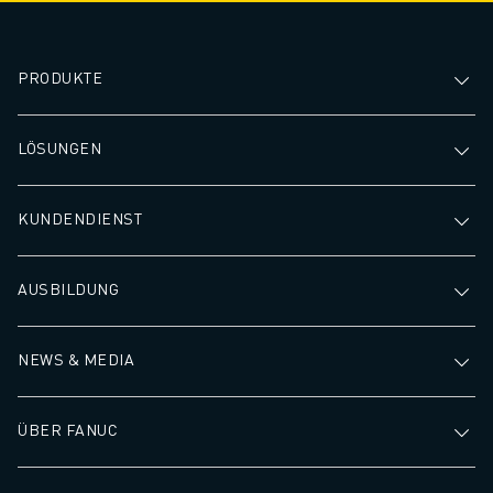
höheren Durchsatz und
den Materialabfal
schnelleren Bearbeitungszeiten
ermöglichen Sie e
führt.
Betrieb, um die G
PRODUKTE
der Fertigung zu 
LÖSUNGEN
KUNDENDIENST
AUSBILDUNG
NEWS & MEDIA
ÜBER FANUC