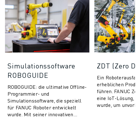
Simulationssoftware
ZDT (Zero D
ROBOGUIDE
Ein Roboterausfall
erheblichen Produk
ROBOGUIDE: die ultimative Offline-
führen. FANUC Zer
Programmier- und
eine IoT-Lösung, di
Simulationssoftware, die speziell
wurde, um unvorh
für FANUC Roboter entwickelt
Produktionsausfäll
wurde. Mit seiner innovativen
und die Leis...
Technologie ermöglicht
ROBOGUIDE den Anwendern die
mü...