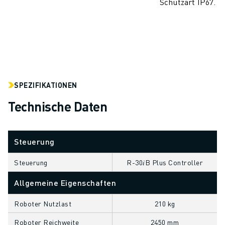
Schutzart IP67.
CNC-SCHLEIFEN
CNC-FRÄSEN
CNC-DREHEN
HOCHGESCHWINDIGKEITSBOHREN UND -GEWINDESCHNEIDEN
SPRITZGUSS
MASCHINENBEDIENUNG
SPEZIFIKATIONEN
MATERIALHANDHABUNG
LACKIEREN
Technische Daten
PALETTIEREN
PUNKTSCHWEISSEN
Steuerung
VISION INSPEKTION
DRAHTERODIERMASCHINE
Steuerung
R-30𝑖B Plus Controller
FALLBEISPIELE
KUNDENDIENST
Allgemeine Eigenschaften
KUNDENBETREUUNG
Roboter Nutzlast
210 kg
FANUC PLANS
FIELD & WARTUNG
Roboter Reichweite
2450 mm