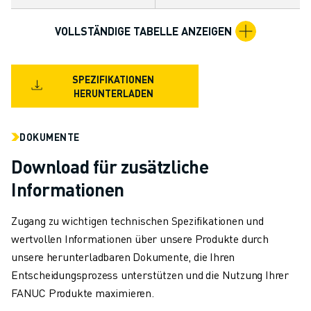
TECHNISCHE FERNUNTERSTÜTZUNG
ERSATZTEILE
VOLLSTÄNDIGE TABELLE ANZEIGEN
WIEDERAUFBEREITUNG
DIGITALE SERVICE TOOLS
SPEZIFIKATIONEN
E-STORE
HERUNTERLADEN
DOWNLOAD CENTER » MYFANUC
TRAINING & AUSBILDUNG
FANUC AKADEMIE
DOKUMENTE
BRANCHEN-LÖSUNGEN
Download für zusätzliche
LÖSUNGEN FÜR DIE AUSBILDUNG
Informationen
WORLDSKILLS & YOUNG TALENTS
BILDUNGSVERANSTALTUNGEN
Zugang zu wichtigen technischen Spezifikationen und
NEWS & MEDIA
wertvollen Informationen über unsere Produkte durch
NEWS & MEDIA
unsere herunterladbaren Dokumente, die Ihren
EVENTS
Entscheidungsprozess unterstützen und die Nutzung Ihrer
BILDUNGSVERANSTALTUNGEN
FANUC Produkte maximieren.
ÜBER FANUC