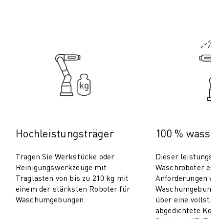
PRODUKTREGISTRIERUNG » FANUC PORTAL
FALLBEISPIELE
LÖSUNGEN
BRANCHEN
ALLE BRANCHEN
LUFT- UND RAUMFAHRT
AUTOMOBIL
ELEKTRISCHE FAHRZEUGE
ELEKTRONIK
LEBENSMITTEL UND GETRÄNKE
MEDIZIN
Hochleistungsträger
100 % wasser
KUNSTSTOFFE
LAGERHALTUNG, LOGISTIK, POST & PAKET
Tragen Sie Werkstücke oder
Dieser leistungss
APPLIKATIONEN
Reinigungswerkzeuge mit
Waschroboter erfü
Traglasten von bis zu 210 kg mit
Anforderungen vo
ALLE APPLIKATIONEN
einem der stärksten Roboter für
Waschumgebungen
5-ACHS-BEARBEITUNG
Waschumgebungen.
über eine vollstän
LICHTBOGENSCHWEISSEN
abgedichtete Kons
MONTAGE