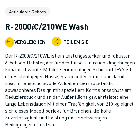
KOLLABORATIVE ROBOTER
Articulated Robots
ROBOTERPALETTE
ROBOTER-STEUERUNGEN
R-2000𝑖C/210WE Wash
ROBOTER-ZUBEHÖR
ROBOTER-SOFTWARE
VERGLEICHEN
TEILEN SIE
SIMULATIONSSOFTWARE
ROBOTIK-PRODUKTE FÜR DEN BILDUNGSBEREICH
Der R-2000𝑖C/210WE ist ein leistungsstarker und robuster
ROBOTER-AUTOMATISIERUNG
6-Achsen-Roboter, der für den Einsatz in rauen Umgebungen
KOMPAKTE CNC-BEARBEITUNGSZENTREN
konzipiert wurde. Mit der serienmäßigen Schutzart IP67 ist
er resistent gegen Nässe, Staub und Schmutz und damit
ROBODRILL-FILTER
ideal für anspruchsvolle Aufgaben. Sein vollständig
ROBODRILL KOMPAKTE CNC-BEARBEITUNGSZENTREN
abwaschbares Design mit speziellem Korrosionsschutz am
ROBODRILL HARDWARE
Reduzierstück und an der Außenfläche gewährleistet eine
ROBODRILL SOFTWARE
lange Lebensdauer. Mit einer Tragfähigkeit von 210 kg eignet
ROBODRILL VORBEUGENDE WARTUNG
sich dieses Modell perfekt für Branchen, die hohe
Zuverlässigkeit und Leistung unter schwierigen
ROBODRILL NACHHALTIGKEIT
Bedingungen erfordern.
ROBODRILL ROBOTER-PAKET
ROBODRILL BILDUNGSPAKET