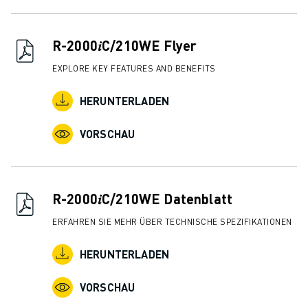
ÜBER FANUC
FANUC IN EUROPA
UNSERE STANDORTE
R-2000𝑖C/210WE Flyer
NACHHALTIGKEIT
EXPLORE KEY FEATURES AND BENEFITS
KARRIERE
GESTALTEN SIE IHRE ZUKUNFT MIT FANUC
HERUNTERLADEN
JETZT BEWERBEN » KARRIEREPORTAL
KONTAKT
VORSCHAU
KONTAKT
STANDORTE
IMPRESSUM
R-2000𝑖C/210WE Datenblatt
ERFAHREN SIE MEHR ÜBER TECHNISCHE SPEZIFIKATIONEN
HERUNTERLADEN
VORSCHAU