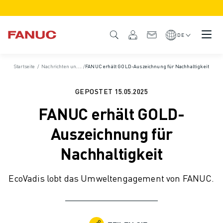
PRODUKTE
PRODUKTÜBERSICHT
DE
CNC & ANTRIEBE
CNC-FILTER
Startseite
/
Nachrichten und Medien
/
FANUC erhält GOLD-Auszeichnung für Nachhaltigkeit
/
News und Pressemitteilungen
/
Pressemitteilunge
CNC-SYSTEME
ANTRIEBE
GEPOSTET
15.05.2025
E/A-SYSTEM
FANUC erhält GOLD-
CNC-FUNKTIONEN/OPTIONEN
INDIVIDUALISIERUNG
Auszeichnung für
SIMULATION - DIGITALER ZWILLING
Nachhaltigkeit
CNC-NACHHALTIGKEIT
CNC-PRODUKTE FÜR DEN BILDUNGSBEREICH
EcoVadis lobt das Umweltengagement von FANUC.
RETROFIT LÖSUNGEN
ROBOTER
ROBOTERFILTER
INDUSTRIEROBOTER