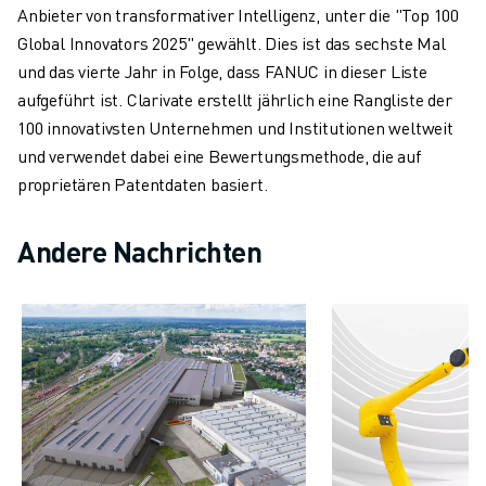
Anbieter von transformativer Intelligenz, unter die "Top 100
CNC-SCHLEIFEN
Global Innovators 2025" gewählt. Dies ist das sechste Mal
CNC-FRÄSEN
und das vierte Jahr in Folge, dass FANUC in dieser Liste
CNC-DREHEN
aufgeführt ist. Clarivate erstellt jährlich eine Rangliste der
HOCHGESCHWINDIGKEITSBOHREN UND -GEWINDESCHNEIDEN
100 innovativsten Unternehmen und Institutionen weltweit
SPRITZGUSS
und verwendet dabei eine Bewertungsmethode, die auf
MASCHINENBEDIENUNG
proprietären Patentdaten basiert.
MATERIALHANDHABUNG
LACKIEREN
Andere Nachrichten
PALETTIEREN
PUNKTSCHWEISSEN
VISION INSPEKTION
DRAHTERODIERMASCHINE
FALLBEISPIELE
KUNDENDIENST
KUNDENBETREUUNG
FANUC PLANS
FIELD & WARTUNG