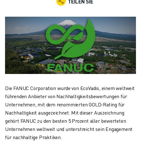
TEILEN SIE
KOLLABORATIVE ROBOTER
ROBOTERPALETTE
ROBOTER-STEUERUNGEN
ROBOTER-ZUBEHÖR
ROBOTER-SOFTWARE
SIMULATIONSSOFTWARE
ROBOTIK-PRODUKTE FÜR DEN BILDUNGSBEREICH
ROBOTER-AUTOMATISIERUNG
KOMPAKTE CNC-BEARBEITUNGSZENTREN
ROBODRILL-FILTER
ROBODRILL KOMPAKTE CNC-BEARBEITUNGSZENTREN
Die FANUC Corporation wurde von EcoVadis, einem weltweit
ROBODRILL HARDWARE
führenden Anbieter von Nachhaltigkeitsbewertungen für
ROBODRILL SOFTWARE
Unternehmen, mit dem renommierten GOLD-Rating für
ROBODRILL VORBEUGENDE WARTUNG
Nachhaltigkeit ausgezeichnet. Mit dieser Auszeichnung
ROBODRILL NACHHALTIGKEIT
gehört FANUC zu den besten 5 Prozent aller bewerteten
ROBODRILL ROBOTER-PAKET
Unternehmen weltweit und unterstreicht sein Engagement
ROBODRILL BILDUNGSPAKET
für nachhaltige Praktiken.