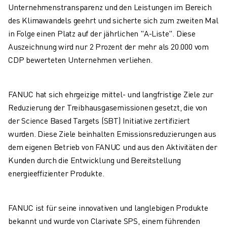
PRODUKTREGISTRIERUNG » FANUC PORTAL
Unternehmenstransparenz und den Leistungen im Bereich
FALLBEISPIELE
des Klimawandels geehrt und sicherte sich zum zweiten Mal
LÖSUNGEN
in Folge einen Platz auf der jährlichen "A-Liste". Diese
BRANCHEN
Auszeichnung wird nur 2 Prozent der mehr als 20.000 vom
ALLE BRANCHEN
CDP bewerteten Unternehmen verliehen.
LUFT- UND RAUMFAHRT
AUTOMOBIL
ELEKTRISCHE FAHRZEUGE
FANUC hat sich ehrgeizige mittel- und langfristige Ziele zur
ELEKTRONIK
Reduzierung der Treibhausgasemissionen gesetzt, die von
LEBENSMITTEL UND GETRÄNKE
der Science Based Targets (SBT) Initiative zertifiziert
MEDIZIN
wurden. Diese Ziele beinhalten Emissionsreduzierungen aus
KUNSTSTOFFE
dem eigenen Betrieb von FANUC und aus den Aktivitäten der
LAGERHALTUNG, LOGISTIK, POST & PAKET
Kunden durch die Entwicklung und Bereitstellung
APPLIKATIONEN
energieeffizienter Produkte.
ALLE APPLIKATIONEN
5-ACHS-BEARBEITUNG
FANUC ist für seine innovativen und langlebigen Produkte
LICHTBOGENSCHWEISSEN
bekannt und wurde von Clarivate SPS, einem führenden
MONTAGE