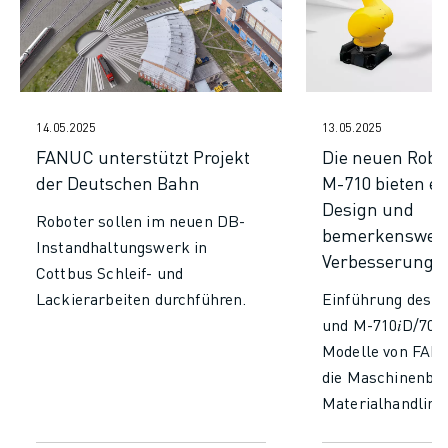
TECHNISCHE FERNUNTERSTÜTZUNG
ERSATZTEILE
WIEDERAUFBEREITUNG
DIGITALE SERVICE TOOLS
E-STORE
14.05.2025
13.05.2025
DOWNLOAD CENTER » MYFANUC
FANUC unterstützt Projekt
Die neuen Robot
TRAINING & AUSBILDUNG
der Deutschen Bahn
M-710 bieten ei
FANUC AKADEMIE
Design und
Roboter sollen im neuen DB-
BRANCHEN-LÖSUNGEN
bemerkenswer
Instandhaltungswerk in
LÖSUNGEN FÜR DIE AUSBILDUNG
Verbesserunge
Cottbus Schleif- und
WORLDSKILLS & YOUNG TALENTS
Lackierarbeiten durchführen.
Einführung des M
BILDUNGSVERANSTALTUNGEN
und M-710𝑖D/70:
NEWS & MEDIA
Modelle von FAN
NEWS & MEDIA
die Maschinenbed
EVENTS
Materialhandling,
BILDUNGSVERANSTALTUNGEN
die Palettierung 
ÜBER FANUC