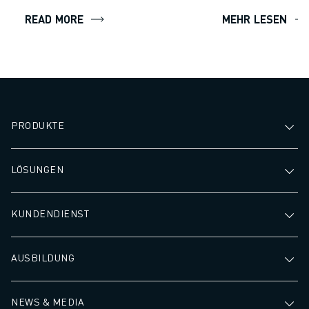
Schweißen.
ÜBER FANUC
READ MORE
MEHR LESEN
FANUC IN EUROPA
UNSERE STANDORTE
NACHHALTIGKEIT
KARRIERE
GESTALTEN SIE IHRE ZUKUNFT MIT FANUC
JETZT BEWERBEN » KARRIEREPORTAL
PRODUKTE
KONTAKT
KONTAKT
STANDORTE
LÖSUNGEN
IMPRESSUM
KUNDENDIENST
AUSBILDUNG
NEWS & MEDIA