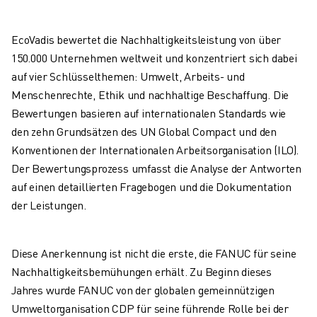
ELEKTRISCHE SPRITZGUSSMASCHINEN
ROBOSHOT-FILTER
EcoVadis bewertet die Nachhaltigkeitsleistung von über
ROBOSHOT ELEKTRISCHE SPRITZGUSSMASCHINEN
150.000 Unternehmen weltweit und konzentriert sich dabei
ROBOSHOT HARDWARE
auf vier Schlüsselthemen: Umwelt, Arbeits- und
ROBOSHOT SOFTWARE
Menschenrechte, Ethik und nachhaltige Beschaffung. Die
ROBOSHOT NACHHALTIGKEIT
Bewertungen basieren auf internationalen Standards wie
ROBOSHOT ROBOTER-PAKET
den zehn Grundsätzen des UN Global Compact und den
ROBOSHOT VORBEUGENDE WARTUNG
Konventionen der Internationalen Arbeitsorganisation (ILO).
ROBOSHOT TOTAL COST OF OWNERSHIP
Der Bewertungsprozess umfasst die Analyse der Antworten
DRAHTERODIERMASCHINEN
auf einen detaillierten Fragebogen und die Dokumentation
ROBOCUT DRAHTERODIERMASCHINEN
der Leistungen.
ROBOCUT HARDWARE
ROBOCUT SOFTWARE
ROBOCUT VORBEUGENDE WARTUNG
Diese Anerkennung ist nicht die erste, die FANUC für seine
ROBOCUT NACHHALTIGKEIT
Nachhaltigkeitsbemühungen erhält. Zu Beginn dieses
IIOT-LÖSUNGEN
Jahres wurde FANUC von der globalen gemeinnützigen
INTELLIGENTE FABRIKLÖSUNGEN
Umweltorganisation CDP für seine führende Rolle bei der