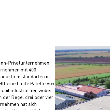
ann-Privatunternehmen 
ernehmen mit 400 
roduktionsstandorten in 
lt eine breite Palette von 
bilindustrie her, wobei 
 der Regel drei oder vier 
ernehmen hat sich 