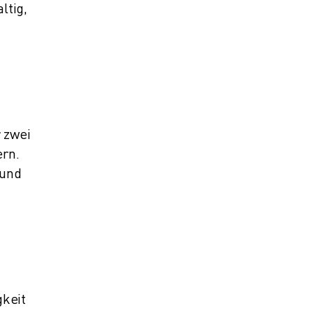
ltig,
 zwei
rn.
 und
gkeit