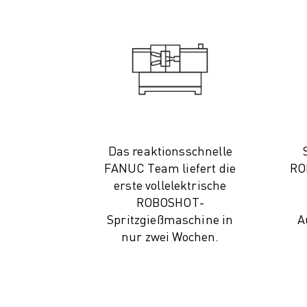
CNC-SCHLEIFEN
CNC-FRÄSEN
CNC-DREHEN
HOCHGESCHWINDIGKEITSBOHREN UND -GEWINDESCHNEIDEN
SPRITZGUSS
MASCHINENBEDIENUNG
MATERIALHANDHABUNG
LACKIEREN
Das reaktionsschnelle
PALETTIEREN
FANUC Team liefert die
RO
PUNKTSCHWEISSEN
erste vollelektrische
VISION INSPEKTION
ROBOSHOT-
DRAHTERODIERMASCHINE
Spritzgießmaschine in
A
FALLBEISPIELE
nur zwei Wochen.
KUNDENDIENST
KUNDENBETREUUNG
FANUC PLÄNE
FIELD & WARTUNG