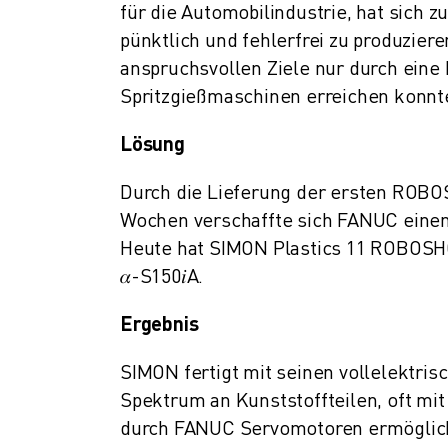
für die Automobilindustrie, hat sich z
ÜBER FANUC
FANUC IN EUROPA
pünktlich und fehlerfrei zu produzie
UNSERE STANDORTE
anspruchsvollen Ziele nur durch eine
NACHHALTIGKEIT
Spritzgießmaschinen erreichen konnt
KARRIERE
GESTALTEN SIE IHRE ZUKUNFT MIT FANUC
Lösung
JETZT BEWERBEN » KARRIEREPORTAL
Durch die Lieferung der ersten ROB
KONTAKT
Wochen verschaffte sich FANUC einen
KONTAKT
STANDORTE
Heute hat SIMON Plastics 11 ROBOSHOT
IMPRESSUM
𝛼-S150𝑖A.
Ergebnis
SIMON fertigt mit seinen vollelektr
Spektrum an Kunststoffteilen, oft mi
durch FANUC Servomotoren ermöglicht,