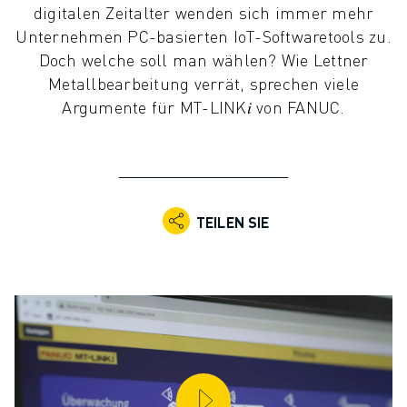
digitalen Zeitalter wenden sich immer mehr
KOLLABORATIVE ROBOTER
Unternehmen PC-basierten IoT-Softwaretools zu.
ROBOTERPALETTE
Doch welche soll man wählen? Wie Lettner
ROBOTER-STEUERUNGEN
Metallbearbeitung verrät, sprechen viele
ROBOTER-ZUBEHÖR
Argumente für MT-LINK𝑖 von FANUC.
ROBOTER-SOFTWARE
SIMULATIONSSOFTWARE
ROBOTIK-PRODUKTE FÜR DEN BILDUNGSBEREICH
ROBOTER-AUTOMATISIERUNG
KOMPAKTE CNC-BEARBEITUNGSZENTREN
TEILEN SIE
ROBODRILL-FILTER
ROBODRILL KOMPAKTE CNC-BEARBEITUNGSZENTREN
ROBODRILL HARDWARE
ROBODRILL SOFTWARE
ROBODRILL VORBEUGENDE WARTUNG
ROBODRILL NACHHALTIGKEIT
ROBODRILL ROBOTER-PAKET
ROBODRILL BILDUNGSPAKET