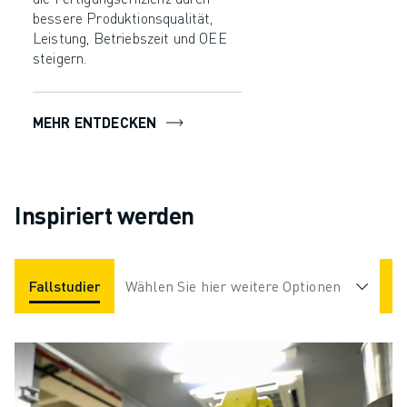
bessere Produktionsqualität,
Leistung, Betriebszeit und OEE
steigern.
MEHR ENTDECKEN
Inspiriert werden
Fallstudien
Anwendungen
Wählen Sie hier weitere Optionen
Branchen