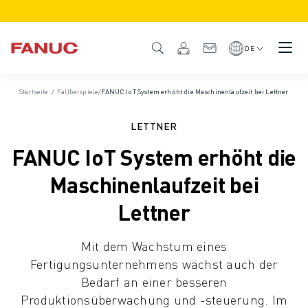
PRODUKTE
PRODUKTÜBERSICHT
DE
CNC & ANTRIEBE
CNC-FILTER
Startseite
/
Fallbeispiele
/
FANUC IoT System erhöht die Maschinenlaufzeit bei Lettner
CNC-SYSTEME
ANTRIEBE
LETTNER
E/A-SYSTEM
FANUC IoT System erhöht die
CNC-FUNKTIONEN/OPTIONEN
INDIVIDUALISIERUNG
Maschinenlaufzeit bei
SIMULATION - DIGITALER ZWILLING
Lettner
CNC-NACHHALTIGKEIT
CNC-PRODUKTE FÜR DEN BILDUNGSBEREICH
Mit dem Wachstum eines
RETROFIT LÖSUNGEN
Fertigungsunternehmens wächst auch der
ROBOTER
Bedarf an einer besseren
ROBOTERFILTER
Produktionsüberwachung und -steuerung. Im
INDUSTRIEROBOTER