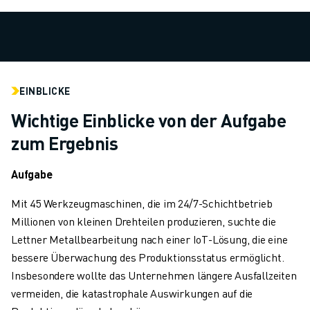
TECHNISCHE FERNUNTERSTÜTZUNG
ERSATZTEILE
WIEDERAUFBEREITUNG
DIGITALE SERVICE TOOLS
E-STORE
EINBLICKE
DOWNLOAD CENTER » MYFANUC
Wichtige Einblicke von der Aufgabe
TRAINING & AUSBILDUNG
FANUC AKADEMIE
zum Ergebnis
BRANCHEN-LÖSUNGEN
LÖSUNGEN FÜR DIE AUSBILDUNG
Aufgabe
WORLDSKILLS & YOUNG TALENTS
Mit 45 Werkzeugmaschinen, die im 24/7-Schichtbetrieb
BILDUNGSVERANSTALTUNGEN
Millionen von kleinen Drehteilen produzieren, suchte die
NEWS & MEDIA
Lettner Metallbearbeitung nach einer IoT-Lösung, die eine
NEWS & MEDIA
bessere Überwachung des Produktionsstatus ermöglicht.
EVENTS
Insbesondere wollte das Unternehmen längere Ausfallzeiten
BILDUNGSVERANSTALTUNGEN
vermeiden, die katastrophale Auswirkungen auf die
ÜBER FANUC