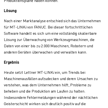
Produktionspläne haben können.
ÜBER FANUC
FANUC IN EUROPA
Lösung
UNSERE STANDORTE
Nach einer Marktanalyse entschied sich das Unternehmen
NACHHALTIGKEIT
für MT-LINK𝑖 von FANUC. Bei dieser fortschrittlichen
KARRIERE
Software handelt es sich um eine vollständig skalierbare
GESTALTEN SIE IHRE ZUKUNFT MIT FANUC
Lösung zur Überwachung von Werkzeugmaschinen, die
JETZT BEWERBEN » KARRIEREPORTAL
Daten von einer bis zu 2.000 Maschinen, Robotern und
KONTAKT
anderen Geräten überwachen und verwalten kann.
KONTAKT
STANDORTE
Ergebnis
IMPRESSUM
Heute setzt Lettner MT-LINK𝑖 ein, um Trends bei
Maschinenausfällen aufzudecken und deren Ursachen zu
verstehen, was dem Unternehmen hilft, Probleme zu
beheben und die Produktion am Laufen zu halten.
Insbesondere Fehlermeldungen während der nächtlichen
Geisterschicht wirken sich deutlich positiv auf die