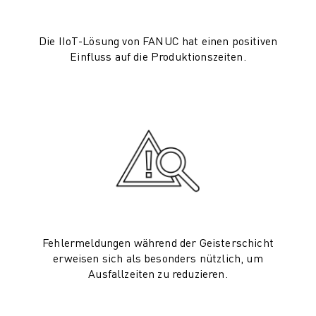
CNC-SCHLEIFEN
CNC-FRÄSEN
Die IIoT-Lösung von FANUC hat einen positiven
CNC-DREHEN
Einfluss auf die Produktionszeiten.
HOCHGESCHWINDIGKEITSBOHREN UND -GEWINDESCHNEIDEN
SPRITZGUSS
MASCHINENBEDIENUNG
MATERIALHANDHABUNG
LACKIEREN
PALETTIEREN
PUNKTSCHWEISSEN
VISION INSPEKTION
DRAHTERODIERMASCHINE
FALLBEISPIELE
Fehlermeldungen während der Geisterschicht
KUNDENDIENST
erweisen sich als besonders nützlich, um
KUNDENBETREUUNG
Ausfallzeiten zu reduzieren.
FANUC PLANS
FIELD & WARTUNG