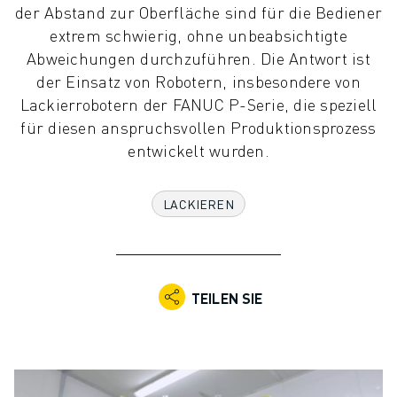
der Abstand zur Oberfläche sind für die Bediener
KOLLABORATIVE ROBOTER
extrem schwierig, ohne unbeabsichtigte
ROBOTERPALETTE
Abweichungen durchzuführen. Die Antwort ist
ROBOTER-STEUERUNGEN
der Einsatz von Robotern, insbesondere von
ROBOTER-ZUBEHÖR
Lackierrobotern der FANUC P-Serie, die speziell
ROBOTER-SOFTWARE
für diesen anspruchsvollen Produktionsprozess
SIMULATIONSSOFTWARE
entwickelt wurden.
ROBOTIK-PRODUKTE FÜR DEN BILDUNGSBEREICH
ROBOTER-AUTOMATISIERUNG
KOMPAKTE CNC-BEARBEITUNGSZENTREN
LACKIEREN
ROBODRILL-FILTER
ROBODRILL KOMPAKTE CNC-BEARBEITUNGSZENTREN
ROBODRILL HARDWARE
ROBODRILL SOFTWARE
TEILEN SIE
ROBODRILL VORBEUGENDE WARTUNG
ROBODRILL NACHHALTIGKEIT
ROBODRILL ROBOTER-PAKET
ROBODRILL BILDUNGSPAKET