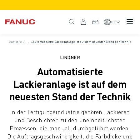
PRODUKTE
PRODUKTÜBERSICHT
DE
CNC & ANTRIEBE
CNC-FILTER
Startseite
/
Fallbeispiele
/
Automatisierte Lackieranlage ist auf dem neuesten Stand der Technik
CNC-SYSTEME
ANTRIEBE
LINDNER
E/A-SYSTEM
Automatisierte
CNC-FUNKTIONEN/OPTIONEN
INDIVIDUALISIERUNG
Lackieranlage ist auf dem
SIMULATION - DIGITALER ZWILLING
neuesten Stand der Technik
CNC-NACHHALTIGKEIT
CNC-PRODUKTE FÜR DEN BILDUNGSBEREICH
In der Fertigungsindustrie gehören Lackieren
RETROFIT LÖSUNGEN
und Beschichten zu den uneinheitlichsten
ROBOTER
Prozessen, die manuell durchgeführt werden.
ROBOTERFILTER
Die Auftragsgeschwindigkeit, die Farbdicke und
INDUSTRIEROBOTER