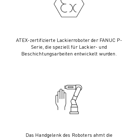
CNC-SCHLEIFEN
CNC-FRÄSEN
CNC-DREHEN
HOCHGESCHWINDIGKEITSBOHREN UND -GEWINDESCHNEIDEN
SPRITZGUSS
ATEX-zertifizierte Lackierroboter der FANUC P-
MASCHINENBEDIENUNG
Serie, die speziell für Lackier- und
Beschichtungsarbeiten entwickelt wurden.
MATERIALHANDHABUNG
LACKIEREN
PALETTIEREN
PUNKTSCHWEISSEN
VISION INSPEKTION
DRAHTERODIERMASCHINE
FALLBEISPIELE
KUNDENDIENST
KUNDENBETREUUNG
FANUC PLANS
FIELD & WARTUNG
Das Handgelenk des Roboters ahmt die