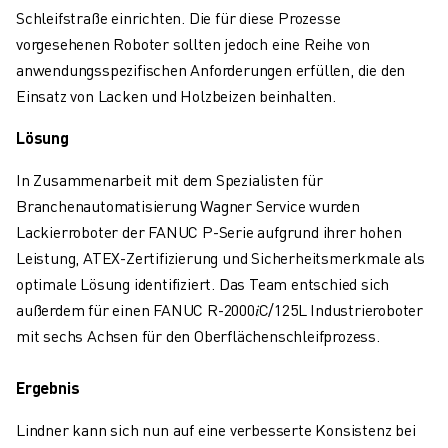
ÜBER FANUC
Schleifstraße einrichten. Die für diese Prozesse
FANUC IN EUROPA
vorgesehenen Roboter sollten jedoch eine Reihe von
UNSERE STANDORTE
anwendungsspezifischen Anforderungen erfüllen, die den
NACHHALTIGKEIT
Einsatz von Lacken und Holzbeizen beinhalten.
KARRIERE
Lösung
GESTALTEN SIE IHRE ZUKUNFT MIT FANUC
JETZT BEWERBEN » KARRIEREPORTAL
In Zusammenarbeit mit dem Spezialisten für
KONTAKT
Branchenautomatisierung Wagner Service wurden
KONTAKT
Lackierroboter der FANUC P-Serie aufgrund ihrer hohen
STANDORTE
Leistung, ATEX-Zertifizierung und Sicherheitsmerkmale als
IMPRESSUM
optimale Lösung identifiziert. Das Team entschied sich
außerdem für einen FANUC R-2000𝑖C/125L Industrieroboter
mit sechs Achsen für den Oberflächenschleifprozess.
Ergebnis
Lindner kann sich nun auf eine verbesserte Konsistenz bei