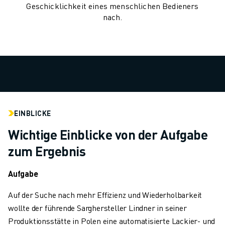
Geschicklichkeit eines menschlichen Bedieners
TECHNISCHE FERNUNTERSTÜTZUNG
nach.
ERSATZTEILE
WIEDERAUFBEREITUNG
DIGITALE SERVICE TOOLS
E-STORE
DOWNLOAD CENTER » MYFANUC
TRAINING & AUSBILDUNG
FANUC AKADEMIE
BRANCHEN-LÖSUNGEN
EINBLICKE
LÖSUNGEN FÜR DIE AUSBILDUNG
Wichtige Einblicke von der Aufgabe
WORLDSKILLS & YOUNG TALENTS
zum Ergebnis
BILDUNGSVERANSTALTUNGEN
NEWS & MEDIA
Aufgabe
NEWS & MEDIA
EVENTS
Auf der Suche nach mehr Effizienz und Wiederholbarkeit
BILDUNGSVERANSTALTUNGEN
wollte der führende Sarghersteller Lindner in seiner
ÜBER FANUC
Produktionsstätte in Polen eine automatisierte Lackier- und