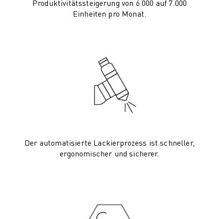
PRODUKTREGISTRIERUNG » FANUC PORTAL
Produktivitätssteigerung von 6.000 auf 7.000
FALLBEISPIELE
Einheiten pro Monat.
LÖSUNGEN
BRANCHEN
ALLE BRANCHEN
LUFT- UND RAUMFAHRT
AUTOMOBIL
ELEKTRISCHE FAHRZEUGE
ELEKTRONIK
LEBENSMITTEL UND GETRÄNKE
MEDIZIN
KUNSTSTOFFE
Der automatisierte Lackierprozess ist schneller,
LAGERHALTUNG, LOGISTIK, POST & PAKET
ergonomischer und sicherer.
APPLIKATIONEN
ALLE APPLIKATIONEN
5-ACHS-BEARBEITUNG
LICHTBOGENSCHWEISSEN
MONTAGE