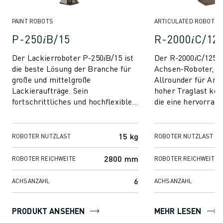
PAINT ROBOTS
ARTICULATED ROBOTS
P-250𝑖B/15
R-2000𝑖C/12
Der Lackierroboter P-250𝑖B/15 ist
Der R-2000𝑖C/125L 
die beste Lösung der Branche für
Achsen-Roboter, d
große und mittelgroße
Allrounder für An
Lackieraufträge. Sein
hoher Traglast kon
fortschrittliches und hochflexibles
die eine hervorrag
Sechs-Achsen-Design ist in seiner
Wiederholgenauigke
Montagekonfigura...
Mit einer verlänge..
15 kg
ROBOTER NUTZLAST
ROBOTER NUTZLAST
2800 mm
ROBOTER REICHWEITE
ROBOTER REICHWEITE
6
ACHSANZAHL
ACHSANZAHL
PRODUKT ANSEHEN
MEHR LESEN