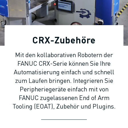
KOLLABORATIVE ROBOTER
ROBOTERPALETTE
ROBOTER-STEUERUNGEN
ROBOTER-ZUBEHÖR
ROBOTER-SOFTWARE
CRX-Zubehöre
SIMULATIONSSOFTWARE
ROBOTIK-PRODUKTE FÜR DEN BILDUNGSBEREICH
Mit den kollaborativen Robotern der
ROBOTER-AUTOMATISIERUNG
FANUC CRX-Serie können Sie Ihre
KOMPAKTE CNC-BEARBEITUNGSZENTREN
ROBODRILL-FILTER
Automatisierung einfach und schnell
ROBODRILL KOMPAKTE CNC-BEARBEITUNGSZENTREN
zum Laufen bringen. Integrieren Sie
ROBODRILL HARDWARE
Peripheriegeräte einfach mit von
ROBODRILL SOFTWARE
FANUC zugelassenen End of Arm
ROBODRILL VORBEUGENDE WARTUNG
Tooling (EOAT), Zubehör und Plugins.
ROBODRILL NACHHALTIGKEIT
ROBODRILL ROBOTER-PAKET
ROBODRILL BILDUNGSPAKET