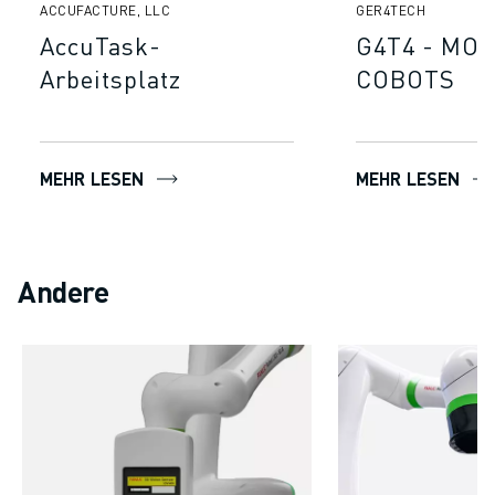
ÜBER FANUC
ACCUFACTURE, LLC
GER4TECH
FANUC IN EUROPA
AccuTask-
G4T4 - MOB
UNSERE STANDORTE
Arbeitsplatz
COBOTS
NACHHALTIGKEIT
KARRIERE
GESTALTEN SIE IHRE ZUKUNFT MIT FANUC
MEHR LESEN
MEHR LESEN
JETZT BEWERBEN » KARRIEREPORTAL
KONTAKT
KONTAKT
STANDORTE
Andere
IMPRESSUM