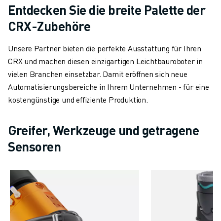
ELEKTRISCHE SPRITZGUSSMASCHINEN
Entdecken Sie die breite Palette der
ROBOSHOT-FILTER
CRX-Zubehöre
ROBOSHOT ELEKTRISCHE SPRITZGUSSMASCHINEN
ROBOSHOT HARDWARE
Unsere Partner bieten die perfekte Ausstattung für Ihren
ROBOSHOT SOFTWARE
CRX und machen diesen einzigartigen Leichtbauroboter in
ROBOSHOT NACHHALTIGKEIT
vielen Branchen einsetzbar. Damit eröffnen sich neue
ROBOSHOT ROBOTER-PAKET
Automatisierungsbereiche in Ihrem Unternehmen - für eine
ROBOSHOT VORBEUGENDE WARTUNG
kostengünstige und effiziente Produktion.
ROBOSHOT TOTAL COST OF OWNERSHIP
DRAHTERODIERMASCHINEN
Greifer, Werkzeuge und getragene
ROBOCUT DRAHTERODIERMASCHINEN
Sensoren
ROBOCUT HARDWARE
ROBOCUT SOFTWARE
ROBOCUT VORBEUGENDE WARTUNG
ROBOCUT NACHHALTIGKEIT
IIOT-LÖSUNGEN
INTELLIGENTE FABRIKLÖSUNGEN