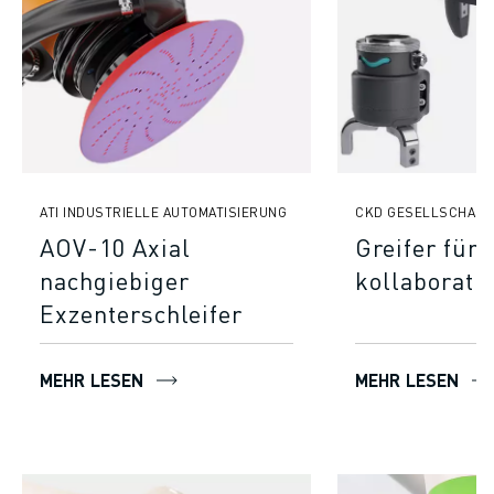
PRODUKTREGISTRIERUNG » FANUC PORTAL
FALLBEISPIELE
LÖSUNGEN
BRANCHEN
ALLE BRANCHEN
LUFT- UND RAUMFAHRT
AUTOMOBIL
ELEKTRISCHE FAHRZEUGE
ATI INDUSTRIELLE AUTOMATISIERUNG
CKD GESELLSCHAFT
ELEKTRONIK
AOV-10 Axial
Greifer für
LEBENSMITTEL UND GETRÄNKE
nachgiebiger
kollaborati
MEDIZIN
Exzenterschleifer
KUNSTSTOFFE
LAGERHALTUNG, LOGISTIK, POST & PAKET
APPLIKATIONEN
MEHR LESEN
MEHR LESEN
ALLE APPLIKATIONEN
5-ACHS-BEARBEITUNG
LICHTBOGENSCHWEISSEN
MONTAGE