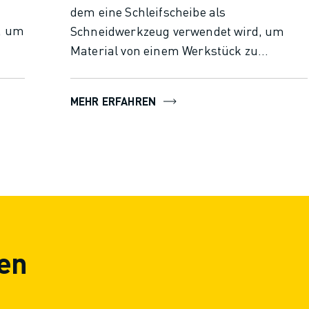
dem eine Schleifscheibe als
, um
Schneidwerkzeug verwendet wird, um
Material von einem Werkstück zu
rm
entfernen. Damit lassen sich feine
Oberflächen und genaue Abmessungen
MEHR ERFAHREN
erzielen, insbesondere bei harten
i
Materialien. Das Verfahren umfasst eine
 auf
rotierende Schleifscheibe, die Material
nd
abträgt, um die gewünschte Form und
Größe zu erreichen, und ist in der
modernen Fertigung für die Herstellung
von flachen, zylindrischen oder konischen
Oberflächen unerlässlich.
en