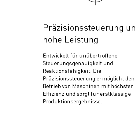
PRODUKTREGISTRIERUNG » FANUC PORTAL
FALLBEISPIELE
LÖSUNGEN
BRANCHEN
Präzisionssteuerung un
ALLE BRANCHEN
hohe Leistung
LUFT- UND RAUMFAHRT
AUTOMOBIL
Entwickelt für unübertroffene
ELEKTRISCHE FAHRZEUGE
Steuerungsgenauigkeit und
ELEKTRONIK
Reaktionsfähigkeit. Die
LEBENSMITTEL UND GETRÄNKE
Präzisionssteuerung ermöglicht den
MEDIZIN
Betrieb von Maschinen mit höchster
KUNSTSTOFFE
Effizienz und sorgt für erstklassige
LAGERHALTUNG, LOGISTIK, POST & PAKET
Produktionsergebnisse.
APPLIKATIONEN
ALLE APPLIKATIONEN
5-ACHS-BEARBEITUNG
LICHTBOGENSCHWEISSEN
MONTAGE