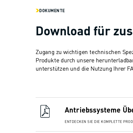
CNC-SCHLEIFEN
DOKUMENTE
CNC-FRÄSEN
CNC-DREHEN
Download für zus
HOCHGESCHWINDIGKEITSBOHREN UND -GEWINDESCHNEIDEN
SPRITZGUSS
MASCHINENBEDIENUNG
Zugang zu wichtigen technischen Spez
MATERIALHANDHABUNG
Produkte durch unsere herunterladba
LACKIEREN
unterstützen und die Nutzung Ihrer 
PALETTIEREN
PUNKTSCHWEISSEN
VISION INSPEKTION
DRAHTERODIERMASCHINE
FALLBEISPIELE
KUNDENDIENST
Antriebssysteme Üb
KUNDENBETREUUNG
FANUC PLANS
ENTDECKEN SIE DIE KOMPLETTE PRO
FIELD & WARTUNG