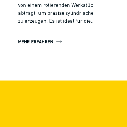
von einem rotierenden Werkstück
abträgt, um präzise zylindrische Formen
zu erzeugen. Es ist ideal für die
Herstellung von Teilen mit komplexen
Geometrien und engen Toleranzen. Um
MEHR ERFAHREN
die Leistung Ihres Drehzentrums oder
Ihrer Drehmaschine zu maximieren, ist
eine gute CNC, die in der Lage ist, eine
ganze Reihe von Drehprozessen zu
verwalten und zu optimieren,
unerlässlich. Eine gute CNC maximiert
nicht nur die Produktivität, sondern bietet
Ihnen auch die Flexibilität, die
Durchlaufzeiten bei kleinen Losen zu
verkürzen.