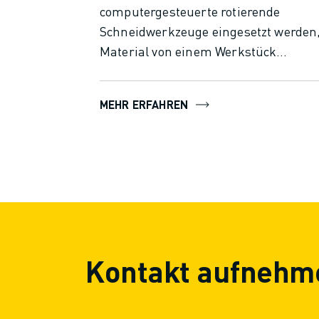
computergesteuerte rotierende
Schneidwerkzeuge eingesetzt werden
Material von einem Werkstück
abzutragen und eine gewünschte Fo
zu erzeugen. Es wird häufig für die
MEHR ERFAHREN
Herstellung von Präzisionsteilen mit
komplexen Geometrien verwendet. Be
diesem Verfahren wird das Werkstück
einem beweglichen Tisch befestigt u
mit verschiedenen Werkzeugen nach
programmierten Anweisungen
geschnitten, gebohrt und geformt.
Kontakt aufnehm