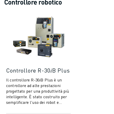
Controllore robotico
CONTATTACI
CONTATTI
FILIALI
NOTE LEGALI
Controllore R-30𝑖B Plus
Il controllore R-30𝑖B Plus è un
controllore ad alte prestazioni
progettato per una produttività più
intelligente. È stato costruito per
semplificare l'uso dei robot e
dell'automazione nell'industri...