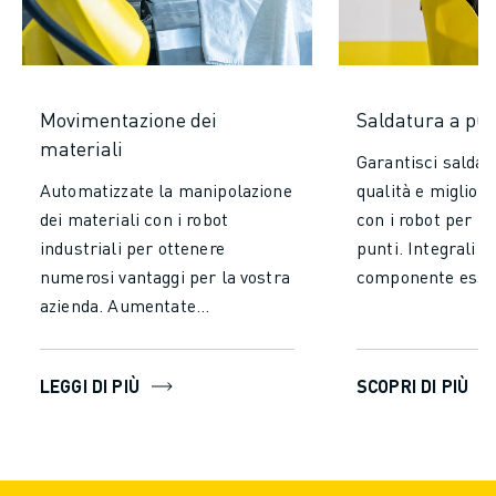
Movimentazione dei
Saldatura a pun
materiali
Garantisci saldatu
Automatizzate la manipolazione
qualità e migliora
dei materiali con i robot
con i robot per la
industriali per ottenere
punti. Integrali 
numerosi vantaggi per la vostra
componente essen
azienda. Aumentate
processi produtti
significativamente l'efficienza e
assicurare prestaz
la produttività riducendo il
e costanti. Manti
LEGGI DI PIÙ
SCOPRI DI PIÙ
tempo e lo sforzo necessari per
di saldatura unifo
la movimentazione manuale.
tempi di produzio
Lasciate che i robot operino
gli errori umani. 
ininterrottamente senza
di manodopera, di