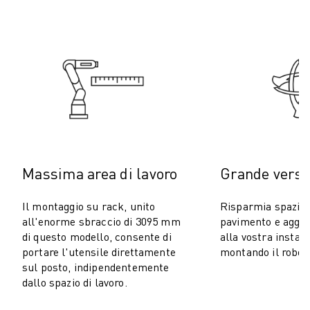
COSTO TOTALE DI PROPRIETÀ ROBOSHOT
MACCHINE PER ELETTROEROSIONE A FILO
ROBOCUT MACCHINE PER ELETTROEROSIONE A FILO
ROBOCUT HARDWARE
SOFTWARE ROBOCUT
MANUTENZIONE PREVENTIVA DI ROBOCUT
SOSTENIBILITÀ DI ROBOCUT
SOLUZIONI IIOT
SOLUZIONI PER FABBRICHE INTELLIGENTI
SOLUZIONI DI FABBRICA INTELLIGENTI PER AUMENTARE L'EFFICIEN
Massima area di lavoro
Grande versat
REGISTRAZIONE DEI PRODOTTI " PORTALE FANUC
CASI DI SUCCESSO
Il montaggio su rack, unito
Risparmia spazio 
SOLUZIONI
all'enorme sbraccio di 3095 mm
pavimento e aggiun
SETTORI
di questo modello, consente di
alla vostra install
portare l'utensile direttamente
montando il robot
TUTTI I SETTORI
sul posto, indipendentemente
AEROSPAZIALE
dallo spazio di lavoro.
AUTOMOTIVE
VEICOLI ELETTRICI