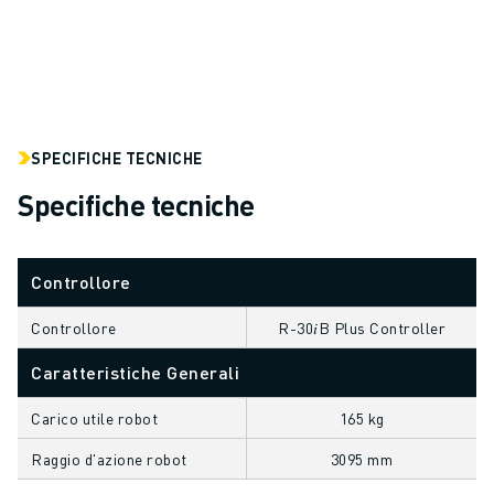
ELETTRONICA
FOOD & BEVERAGE
MEDICALE
PLASTICA
MAGAZZINAGGIO, LOGISTICA, SPEDIZIONI E PACCHI
SPECIFICHE TECNICHE
APPLICAZIONI
TUTTE LE APPLICAZIONI
Specifiche tecniche
MACCHINE A 5 ASSI
SALDATURA AD ARCO
Controllore
ASSEMBLAGGIO
RETTIFICA CNC
Controllore
R-30𝑖B Plus Controller
FRESATURA CNC
TORNITURA CNC
Caratteristiche Generali
FORATURA E MASCHIATURA AD ALTA VELOCITÀ
Carico utile robot
165 kg
STAMPAGGIO A INIEZIONE
ASSERVIMENTO MACCHINA
Raggio d'azione robot
3095 mm
MOVIMENTAZIONE DEI MATERIALI