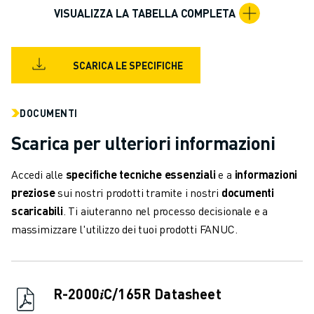
VERNICIATURA
VISUALIZZA LA TABELLA COMPLETA
PALLETTIZZAZIONE
SALDATURA A PUNTI
ISPEZIONE VISIVA
SCARICA LE SPECIFICHE
ELETTROEROSIONE A FILO
CASI DI SUCCESSO
DOCUMENTI
SERVIZIO CLIENTI
ASSISTENZA CLIENTI
Scarica per ulteriori informazioni
FANUC PLANS
Accedi alle
specifiche tecniche essenziali
e a
informazioni
ASSISTENZA SUL CAMPO E MANUTENZIONE
preziose
sui nostri prodotti tramite i nostri
documenti
ASSISTENZA TECNICA REMOTA
scaricabili
. Ti aiuteranno nel processo decisionale e a
RICAMBI
massimizzare l'utilizzo dei tuoi prodotti FANUC.
RIGENERAZIONE
STRUMENTI DI SERVICE DIGITALI
E-STORE
CENTRO DOWNLOAD " MYFANUC
R-2000𝑖C/165R Datasheet
TRAINING & EDUCATION