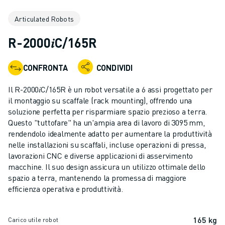
ROBOT INDUSTRIALI
Articulated Robots
GAMMA ROBOTICA
CONTROLLER PER ROBOT
R-2000𝑖C/165R
ACCESSORI PER ROBOT
SOFTWARE ROBOTICO
CONFRONTA
CONDIVIDI
SOFTWARE DI SIMULAZIONE
PRODOTTI DI ROBOTICA PER EDUCATION
Il R-2000𝑖C/165R è un robot versatile a 6 assi progettato per
AUTOMAZIONE ROBOTICA
il montaggio su scaffale (rack mounting), offrendo una
ROBOT DI SALDATURA AD ARCO
soluzione perfetta per risparmiare spazio prezioso a terra.
Questo "tuttofare" ha un'ampia area di lavoro di 3095 mm,
ROBOT ANTROPOMORFI
rendendolo idealmente adatto per aumentare la produttività
SERIE ARC MATE
nelle installazioni su scaffali, incluse operazioni di pressa,
SERIE M-900
lavorazioni CNC e diverse applicazioni di asservimento
ROBOT DELTA
macchine. Il suo design assicura un utilizzo ottimale dello
ROBOT PER ALIMENTI E CAMERE BIANCHE
spazio a terra, mantenendo la promessa di maggiore
efficienza operativa e produttività.
ROBOT PER LA VERNICIATURA
ROBOT PER LA PALLETTIZZAZIONE
ROBOT SCARA
165 kg
Carico utile robot