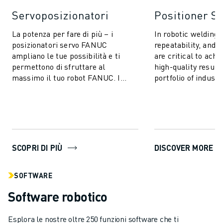
Servoposizionatori
Positioner S
La potenza per fare di più – i
In robotic welding, 
posizionatori servo FANUC
repeatability, and p
ampliano le tue possibilità e ti
are critical to achi
permettono di sfruttare al
high-quality resul
massimo il tuo robot FANUC. I
portfolio of industr
modelli coprono una gamma di
systems is purpose-
portate fino a 9000 k...
SCOPRI DI PIÙ
DISCOVER MORE
SOFTWARE
Software robotico
Esplora le nostre oltre 250 funzioni software che ti