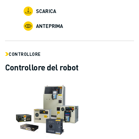
CONTATTACI
CONTATTI
SCARICA
FILIALI
NOTE LEGALI
ANTEPRIMA
CONTROLLORE
Controllore del robot