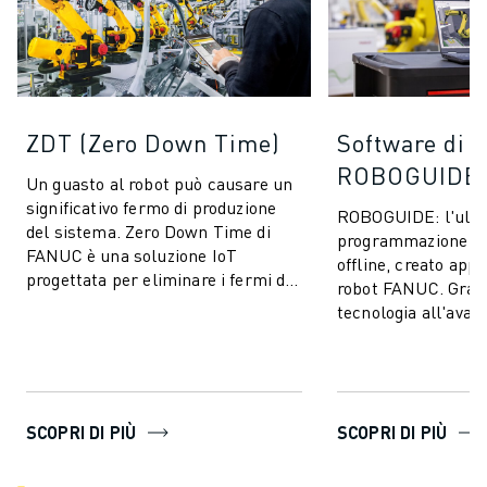
ZDT (Zero Down Time)
Software di 
ROBOGUIDE
Un guasto al robot può causare un
significativo fermo di produzione
ROBOGUIDE: l'ulti
del sistema. Zero Down Time di
programmazione e 
FANUC è una soluzione IoT
offline, creato app
progettata per eliminare i fermi di
robot FANUC. Grazi
produzione imprevisti e migliorare
tecnologia all'avan
l...
ROBOGUIDE consent
creare, p...
SCOPRI DI PIÙ
SCOPRI DI PIÙ