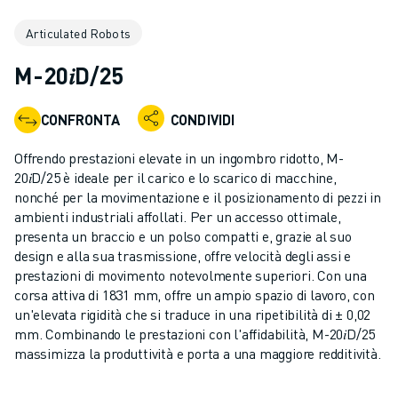
ROBOT INDUSTRIALI
Articulated Robots
GAMMA ROBOTICA
CONTROLLER PER ROBOT
M-20𝑖D/25
ACCESSORI PER ROBOT
SOFTWARE ROBOTICO
CONFRONTA
CONDIVIDI
SOFTWARE DI SIMULAZIONE
PRODOTTI DI ROBOTICA PER EDUCATION
Offrendo prestazioni elevate in un ingombro ridotto, M-
AUTOMAZIONE ROBOTICA
20𝑖D/25 è ideale per il carico e lo scarico di macchine,
ROBOT DI SALDATURA AD ARCO
nonché per la movimentazione e il posizionamento di pezzi in
ambienti industriali affollati. Per un accesso ottimale,
ROBOT ANTROPOMORFI
presenta un braccio e un polso compatti e, grazie al suo
SERIE ARC MATE
design e alla sua trasmissione, offre velocità degli assi e
SERIE M-900
prestazioni di movimento notevolmente superiori. Con una
ROBOT DELTA
corsa attiva di 1831 mm, offre un ampio spazio di lavoro, con
ROBOT PER ALIMENTI E CAMERE BIANCHE
un'elevata rigidità che si traduce in una ripetibilità di ± 0,02
mm. Combinando le prestazioni con l'affidabilità, M-20𝑖D/25
ROBOT PER LA VERNICIATURA
massimizza la produttività e porta a una maggiore redditività.
ROBOT PER LA PALLETTIZZAZIONE
ROBOT SCARA