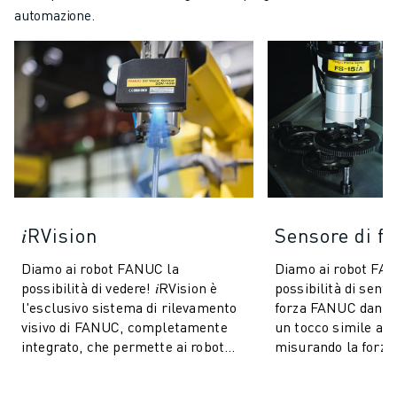
automazione.
𝑖RVision
Sensore di fo
Diamo ai robot FANUC la
Diamo ai robot FA
possibilità di vedere! 𝑖RVision è
possibilità di sentir
l'esclusivo sistema di rilevamento
forza FANUC danno 
visivo di FANUC, completamente
un tocco simile a 
integrato, che permette ai robot
misurando la forza 
FANUC di vedere - rendendo la
sei dimensioni. Que
produzion...
mi...