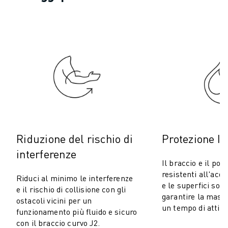
COSTO TOTALE DI PROPRIETÀ ROBOSHOT
MACCHINE PER ELETTROEROSIONE A FILO
ROBOCUT MACCHINE PER ELETTROEROSIONE A FILO
ROBOCUT HARDWARE
SOFTWARE ROBOCUT
MANUTENZIONE PREVENTIVA DI ROBOCUT
SOSTENIBILITÀ DI ROBOCUT
SOLUZIONI IIOT
SOLUZIONI PER FABBRICHE INTELLIGENTI
SOLUZIONI DI FABBRICA INTELLIGENTI PER AUMENTARE L'EFFICIEN
REGISTRAZIONE DEI PRODOTTI " PORTALE FANUC
Riduzione del rischio di
Protezione IP
CASI DI SUCCESSO
interferenze
SOLUZIONI
Il braccio e il pol
SETTORI
resistenti all'acqu
Riduci al minimo le interferenze
e le superfici sono
TUTTI I SETTORI
e il rischio di collisione con gli
garantire la mass
AEROSPAZIALE
ostacoli vicini per un
un tempo di attivi
funzionamento più fluido e sicuro
AUTOMOTIVE
con il braccio curvo J2.
VEICOLI ELETTRICI