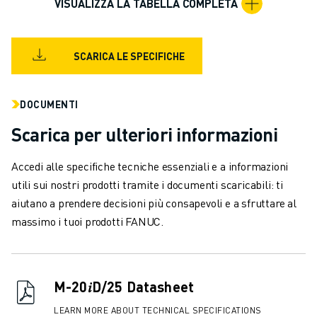
VISUALIZZA LA TABELLA COMPLETA
VERNICIATURA
PALLETTIZZAZIONE
SALDATURA A PUNTI
SCARICA LE SPECIFICHE
ISPEZIONE VISIVA
ELETTROEROSIONE A FILO
CASI DI SUCCESSO
DOCUMENTI
SERVIZIO CLIENTI
Scarica per ulteriori informazioni
ASSISTENZA CLIENTI
FANUC PLANS
Accedi alle specifiche tecniche essenziali e a informazioni
ASSISTENZA SUL CAMPO E MANUTENZIONE
utili sui nostri prodotti tramite i documenti scaricabili: ti
ASSISTENZA TECNICA REMOTA
aiutano a prendere decisioni più consapevoli e a sfruttare al
RICAMBI
massimo i tuoi prodotti FANUC.
RIGENERAZIONE
STRUMENTI DI SERVICE DIGITALI
E-STORE
M-20𝑖D/25 Datasheet
CENTRO DOWNLOAD " MYFANUC
TRAINING & EDUCATION
LEARN MORE ABOUT TECHNICAL SPECIFICATIONS