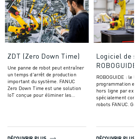
ZDT (Zero Down Time)
Logiciel de s
ROBOGUIDE
Une panne de robot peut entraîner
un temps d'arrêt de production
ROBOGUIDE : le log
important du système. FANUC
programmation et 
Zero Down Time est une solution
hors ligne par exce
IoT conçue pour éliminer les
spécialement conç
arrêts de production imprévus et
robots FANUC. Grâ
améliorer ...
technologie de po
permet aux utilisat
DÉCOUVRIR PLUS
DÉCOUVRIR PLUS