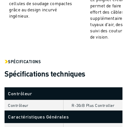
cellules de soudage compactes
permet de faire p
VÉHICULES ÉLECTRIQUES
grâce au design incurvé
effort des câbles
ÉLECTRONIQUE
ingénieux.
supplémentaires t
ALIMENTATION ET BOISSONS
tuyaux d'air, des 
MÉDICAL
suivi des coutures
PLASTIQUES
de vision.
ENTREPOSAGE, LOGISTIQUE, POSTE ET COLIS
APPLICATIONS
TOUTES LES APPLICATIONS
SPÉCIFICATIONS
USINAGE 5 AXES
Spécifications techniques
SOUDAGE À L'ARC
ASSEMBLAGE
RECTIFICATION CNC
Contrôleur
FRAISAGE CNC
TOURNAGE CNC
Contrôleur
R-30𝑖B Plus Controller
PERÇAGE ET TARAUDAGE À GRANDE VITESSE
Caractéristiques Générales
MOULAGE PAR INJECTION
ENTRETIEN DES MACHINES