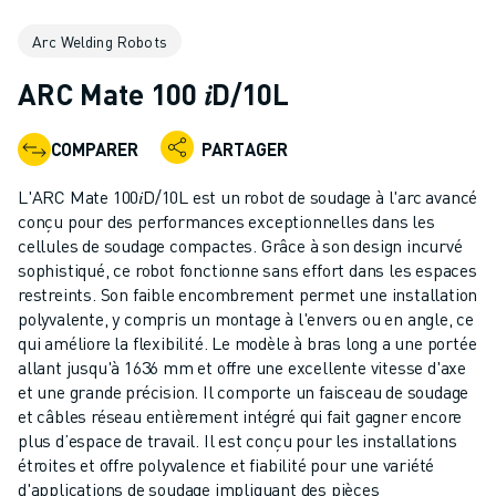
ROBOTS INDUSTRIELS
Arc Welding Robots
ROBOTS COLLABORATIFS
GAMME DE ROBOTS
ARC Mate 100 𝑖D/10L
CONTRÔLEURS DE ROBOTS
ACCESSOIRES POUR ROBOTS
COMPARER
PARTAGER
LOGICIEL ROBOT
LOGICIEL DE SIMULATION
L'ARC Mate 100𝑖D/10L est un robot de soudage à l'arc avancé
PRODUITS DE ROBOTIQUE ÉDUCATIVE
conçu pour des performances exceptionnelles dans les
AUTOMATISATION DES ROBOTS
cellules de soudage compactes. Grâce à son design incurvé
sophistiqué, ce robot fonctionne sans effort dans les espaces
ROBOTS DE SOUDAGE À L'ARC
restreints. Son faible encombrement permet une installation
ROBOTS ARTICULÉS
polyvalente, y compris un montage à l'envers ou en angle, ce
SÉRIE ARC MATE
qui améliore la flexibilité. Le modèle à bras long a une portée
SÉRIE M-900
allant jusqu'à 1636 mm et offre une excellente vitesse d'axe
ROBOTS DELTA
et une grande précision. Il comporte un faisceau de soudage
et câbles réseau entièrement intégré qui fait gagner encore
ROBOTS POUR L'ALIMENTATION ET LES SALLES BLANCHES
plus d’espace de travail. Il est conçu pour les installations
ROBOTS DE PEINTURE
étroites et offre polyvalence et fiabilité pour une variété
ROBOTS PALETTISEURS
d'applications de soudage impliquant des pièces