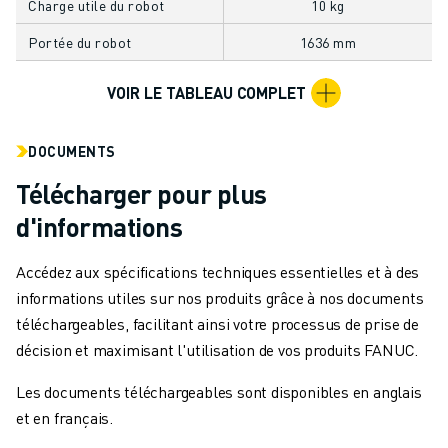
Charge utile du robot
10 kg
MANUTENTION
PEINTURE
Portée du robot
1636 mm
PALETTISATION
VOIR LE TABLEAU COMPLET
SOUDAGE PAR POINTS
INSPECTION DE LA VISION
DÉCOUPAGE PAR FIL EDM
DOCUMENTS
TÉMOIGNAGES
Télécharger pour plus
SERVICE CLIENTÈLE
d'informations
SERVICE CLIENTÈLE
FANUC PLANS
Accédez aux spécifications techniques essentielles et à des
TERRAIN ET MAINTENANCE
informations utiles sur nos produits grâce à nos documents
SUPPORT TECHNIQUE À DISTANCE
téléchargeables, facilitant ainsi votre processus de prise de
PIÈCES DE RECHANGE
décision et maximisant l'utilisation de vos produits FANUC.
REMISE À NEUF
OUTILS DE SERVICE NUMÉRIQUE
Les documents téléchargeables sont disponibles en anglais
CENTRE DE TÉLÉCHARGEMENT " MYFANUC
et en français.
FORMATION ET ÉDUCATION