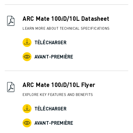
FANUC ACADEMY
SOLUTIONS POUR LES INDUSTRIES
ARC Mate 100𝑖D/10L Datasheet
SOLUTIONS POUR L'ÉDUCATION
WORLDSKILLS ET JEUNES TALENTS
LEARN MORE ABOUT TECHNICAL SPECIFICATIONS
ÉVÉNEMENTS ÉDUCATIFS
ACTUALITÉS ET MÉDIAS
TÉLÉCHARGER
ACTUALITÉS ET MÉDIAS
AVANT-PREMIÈRE
EVÉNEMENTS
ÉVÉNEMENTS ÉDUCATIFS
A PROPOS DE FANUC
A PROPOS DE FANUC
ARC Mate 100𝑖D/10L Flyer
FANUC EN EUROPE
EXPLORE KEY FEATURES AND BENEFITS
NOS SITES
DÉVELOPPEMENT DURABLE
TÉLÉCHARGER
CARRIÈRE
FAÇONNEZ VOTRE AVENIR AVEC FANUC
AVANT-PREMIÈRE
REJOIGNEZ-NOUS