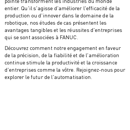
ROBOSHOT MAINTENANCE PRÉVENTIVE
pointe transforment les industries du monde
entier. Qu'il s'agisse d'améliorer l'efficacité de la
COÛT TOTAL D'UNE ROBOSHOT
production ou d'innover dans le domaine de la
MACHINES D'ÉLECTROÉROSION PAR FIL
robotique, nos études de cas présentent les
ROBOCUT MACHINES D'ÉLECTROÉROSION À FIL
avantages tangibles et les réussites d'entreprises
ROBOCUT MATÉRIEL
qui se sont associées à FANUC.
LOGICIEL ROBOCUT
ROBOCUT MAINTENANCE PRÉVENTIVE
Découvrez comment notre engagement en faveur
DURABILITÉ DU ROBOCUT
de la précision, de la fiabilité et de l'amélioration
SOLUTIONS IIOT
continue stimule la productivité et la croissance
SOLUTIONS POUR L'USINE INTELLIGENTE
d'entreprises comme la vôtre. Rejoignez-nous pour
DES SOLUTIONS D'USINE INTELLIGENTE POUR AMÉLIORER L'EFFICAC
explorer le futur de l'automatisation.
ENREGISTREMENT DU PRODUIT "
TÉMOIGNAGES
SOLUTIONS
INDUSTRIES
TOUTES LES INDUSTRIES
AÉROSPATIALE
AUTOMOBILE