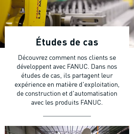
ROBOTS INDUSTRIELS
ROBOTS COLLABORATIFS
GAMME DE ROBOTS
CONTRÔLEURS DE ROBOTS
ACCESSOIRES POUR ROBOTS
Études de cas
LOGICIEL ROBOT
LOGICIEL DE SIMULATION
Découvrez comment nos clients se
PRODUITS DE ROBOTIQUE ÉDUCATIVE
développent avec FANUC. Dans nos
AUTOMATISATION DES ROBOTS
ROBOTS DE SOUDAGE À L'ARC
études de cas, ils partagent leur
ROBOTS ARTICULÉS
expérience en matière d'exploitation,
SÉRIE ARC MATE
de construction et d'automatisation
SÉRIE M-900
avec les produits FANUC.
ROBOTS DELTA
ROBOTS POUR L'ALIMENTATION ET LES SALLES BLANCHES
ROBOTS DE PEINTURE
ROBOTS PALETTISEURS