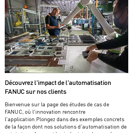
ROBOTS SCARA
CENTRES D'USINAGE CNC COMPACTS
RECHERCHE DE ROBODRILL
ROBODRILL CENTRES D'USINAGE CNC COMPACTS
ROBODRILL MATÉRIEL
LOGICIEL ROBODRILL
ROBODRILL MAINTENANCE PRÉVENTIVE
DURABILITÉ DU ROBODRILL
ROBODRILL ENSEMBLE DE ROBOTS
ROBODRILL KIT PÉDAGOGIQUE
MACHINES DE MOULAGE PAR INJECTION ÉLECTRIQUES
Découvrez l'impact de l'automatisation
RECHERCHE DE ROBOSHOT
FANUC sur nos clients
ROBOSHOT MACHINES DE MOULAGE PAR INJECTION ÉLECTRIQUES
ROBOSHOT MATÉRIEL
Bienvenue sur la page des études de cas de
LOGICIEL ROBOSHOT
FANUC, où l'innovation rencontre
DURABILITÉ DU ROBOSHOT
l'application.
Plongez dans des exemples concrets
ROBOSHOT ENSEMBLE DE ROBOTS
de la façon dont nos solutions d'automatisation de